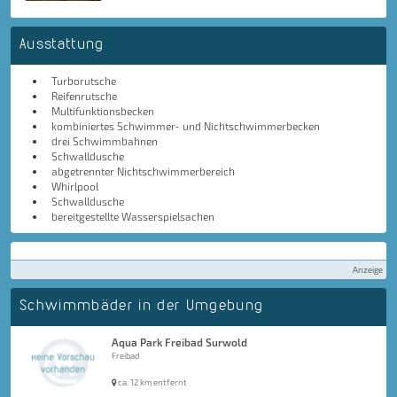
Ausstattung
Turborutsche
Reifenrutsche
Multifunktionsbecken
kombiniertes Schwimmer- und Nichtschwimmerbecken
drei Schwimmbahnen
Schwalldusche
abgetrennter Nichtschwimmerbereich
Whirlpool
Schwalldusche
bereitgestellte Wasserspielsachen
Anzeige
Schwimmbäder in der Umgebung
Aqua Park Freibad Surwold
Freibad
ca. 12 km entfernt