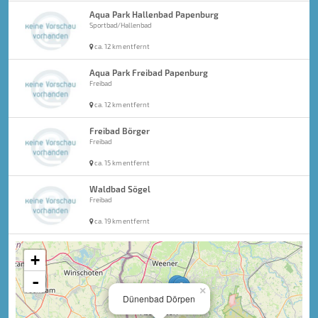
Aqua Park Hallenbad Papenburg
Sportbad/Hallenbad
ca. 12 km entfernt
Aqua Park Freibad Papenburg
Freibad
ca. 12 km entfernt
Freibad Börger
Freibad
ca. 15 km entfernt
Waldbad Sögel
Freibad
ca. 19 km entfernt
+
-
×
Dünenbad Dörpen