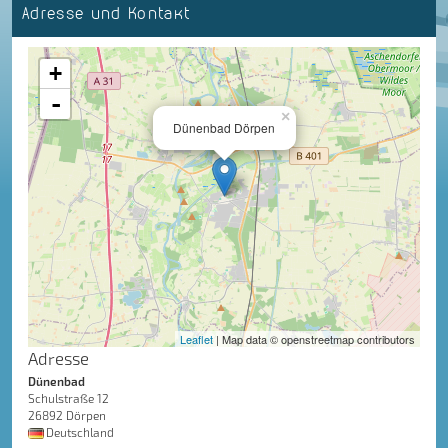
Adresse und Kontakt
+
-
×
Dünenbad Dörpen
Leaflet
| Map data © openstreetmap contributors
Adresse
Dünenbad
Schulstraße 12
26892 Dörpen
Deutschland