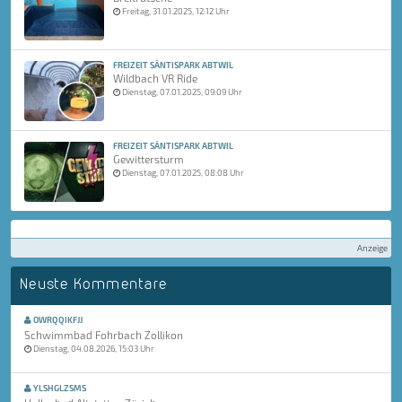
Freitag, 31.01.2025, 12:12 Uhr
FREIZEIT SÄNTISPARK ABTWIL
Wildbach VR Ride
Dienstag, 07.01.2025, 09:09 Uhr
FREIZEIT SÄNTISPARK ABTWIL
Gewittersturm
Dienstag, 07.01.2025, 08:08 Uhr
Anzeige
Neuste Kommentare
OWRQQIKFJJ
Schwimmbad Fohrbach Zollikon
Dienstag, 04.08.2026, 15:03 Uhr
YLSHGLZSMS