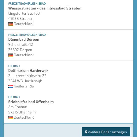
FREIZEITBAD/ERLEBNISBAD
Wasserstraelen - das Fitnessbad Straelen
Lingsforter Str. 100
47638 Straelen
Deutschland
FREIZEITBAD/ERLEBNISBAD
Dünenbad Dörpen
Schulstraße 12
26892 Dörpen
Deutschland
FREIBAD
Dolfinarium Harderwijk
Zuiderzeeboulevard 22
3841 WB Harderwijk
Niederlande
FREIBAD
Erlebnisfreibad Uffenheim
Am Freibad
97215 Uffenheim
Deutschland
weitere Bäder anzeigen