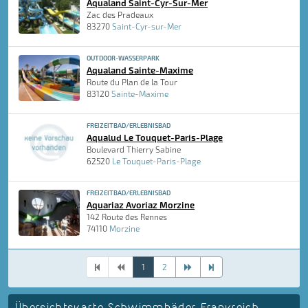
Aqualand Saint-Cyr-Sur-Mer
Zac des Pradeaux
83270
Saint-Cyr-sur-Mer
OUTDOOR-WASSERPARK
Aqualand Sainte-Maxime
Route du Plan de la Tour
83120
Sainte-Maxime
FREIZEITBAD/ERLEBNISBAD
Aqualud Le Touquet-Paris-Plage
Boulevard Thierry Sabine
62520
Le Touquet-Paris-Plage
FREIZEITBAD/ERLEBNISBAD
Aquariaz Avoriaz Morzine
142 Route des Rennes
74110
Morzine
1
2
Übersichtskarte Schwimmbäder Frankreich