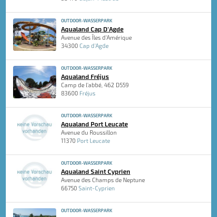
OUTDOOR-WASSERPARK
Aqualand Cap D'Agde
Avenue des Îles d'Amérique
34300
Cap d'Agde
OUTDOOR-WASSERPARK
Aqualand Fréjus
Camp de l'abbé, 462 D559
83600
Fréjus
OUTDOOR-WASSERPARK
Aqualand Port Leucate
Avenue du Roussillon
11370
Port Leucate
OUTDOOR-WASSERPARK
Aqualand Saint Cyprien
Avenue des Champs de Neptune
66750
Saint-Cyprien
OUTDOOR-WASSERPARK