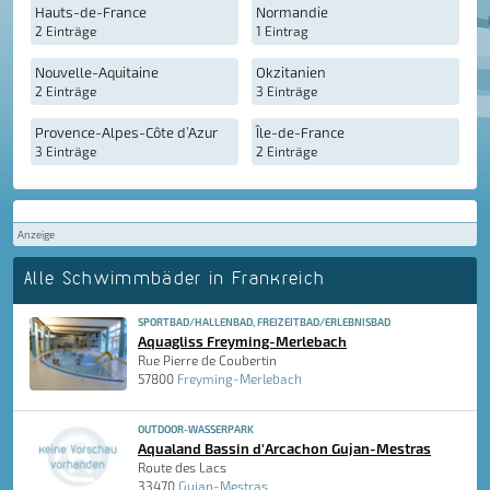
Hauts-de-France
Normandie
2 Einträge
1 Eintrag
Nouvelle-Aquitaine
Okzitanien
2 Einträge
3 Einträge
Provence-Alpes-Côte d’Azur
Île-de-France
3 Einträge
2 Einträge
Anzeige
Alle Schwimmbäder in Frankreich
SPORTBAD/HALLENBAD, FREIZEITBAD/ERLEBNISBAD
Aquagliss Freyming-Merlebach
Rue Pierre de Coubertin
57800
Freyming-Merlebach
OUTDOOR-WASSERPARK
Aqualand Bassin d'Arcachon Gujan-Mestras
Route des Lacs
33470
Gujan-Mestras