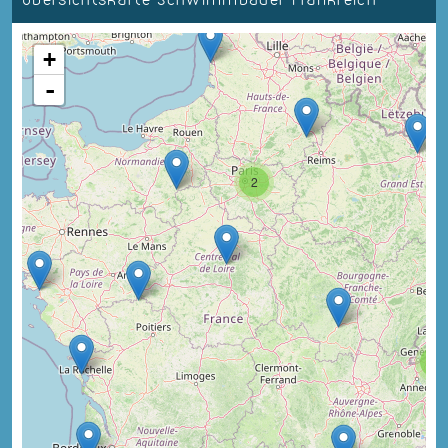
+
-
2
3