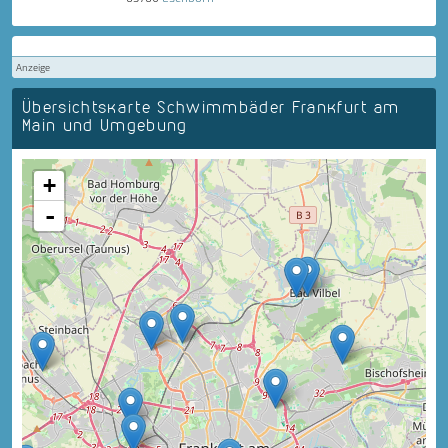
Anzeige
Übersichtskarte Schwimmbäder Frankfurt am
Main und Umgebung
+
-