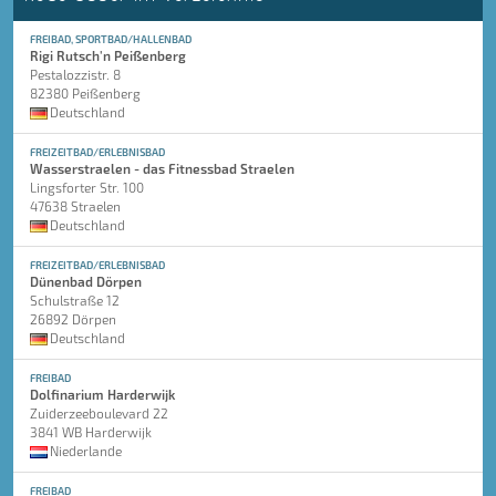
FREIBAD, SPORTBAD/HALLENBAD
Rigi Rutsch'n Peißenberg
Pestalozzistr. 8
82380 Peißenberg
Deutschland
FREIZEITBAD/ERLEBNISBAD
Wasserstraelen - das Fitnessbad Straelen
Lingsforter Str. 100
47638 Straelen
Deutschland
FREIZEITBAD/ERLEBNISBAD
Dünenbad Dörpen
Schulstraße 12
26892 Dörpen
Deutschland
FREIBAD
Dolfinarium Harderwijk
Zuiderzeeboulevard 22
3841 WB Harderwijk
Niederlande
FREIBAD