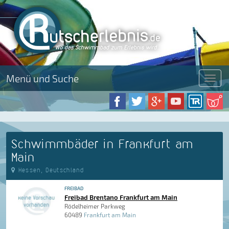
Menü und Suche
Menü
Schwimmbäder in Frankfurt am
Main
Hessen, Deutschland
FREIBAD
Freibad Brentano Frankfurt am Main
Rödelheimer Parkweg
60489
Frankfurt am Main