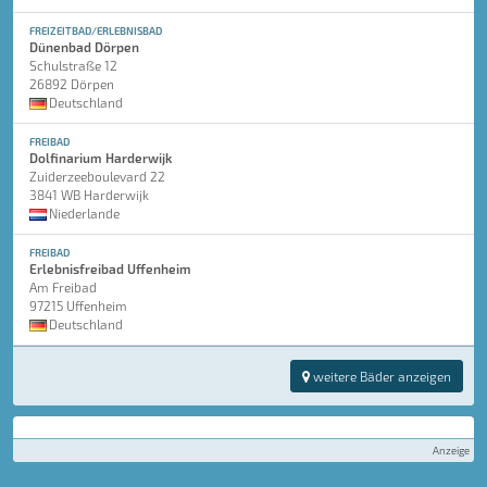
FREIZEITBAD/ERLEBNISBAD
Dünenbad Dörpen
Schulstraße 12
26892 Dörpen
Deutschland
FREIBAD
Dolfinarium Harderwijk
Zuiderzeeboulevard 22
3841 WB Harderwijk
Niederlande
FREIBAD
Erlebnisfreibad Uffenheim
Am Freibad
97215 Uffenheim
Deutschland
weitere Bäder anzeigen
Anzeige