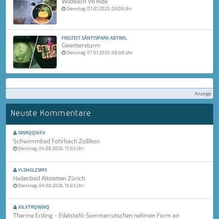
Wildbach VR Ride
Dienstag, 07.01.2025, 09:09 Uhr
FREIZEIT SÄNTISPARK ABTWIL
Gewittersturm
Dienstag, 07.01.2025, 08:08 Uhr
Anzeige
Neuste Kommentare
OWRQQIKFJJ
Schwimmbad Fohrbach Zollikon
Dienstag, 04.08.2026, 15:03 Uhr
YLSHGLZSMS
Hallenbad Altstetten Zürich
Dienstag, 04.08.2026, 15:03 Uhr
XJLXTRQWWQ
Therme Erding - Edelstahl-Sommerrutschen nehmen Form an