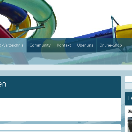
-Verzeichnis
Community
Kontakt
Über uns
Online-Shop
en
F
Bi