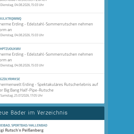
Dienstag, 04.08.2026, 15:03 Uhr
XJLXTRQWWQ
herme Erding - Edelstahl-Sommerrutschen nehmen
orm an
Dienstag, 04.08.2026, 15:03 Uhr
HPTZUOUXWV
herme Erding - Edelstahl-Sommerrutschen nehmen
orm an
Dienstag, 04.08.2026, 15:03 Uhr
GZDLYRMKSE
hermenwelt Erding - Spektakuläres Rutscherlebnis auf
er Big Bang Half-Pipe-Rutsche
Samstag, 25.07.2026, 17:05 Uhr
eue Bäder im Verzeichnis
REIBAD, SPORTBAD/HALLENBAD
igi Rutsch'n Peißenberg