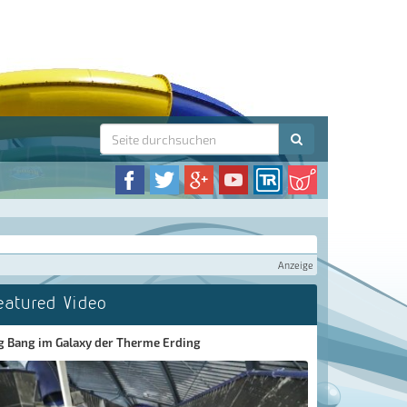
Anzeige
eatured Video
g Bang im Galaxy der Therme Erding