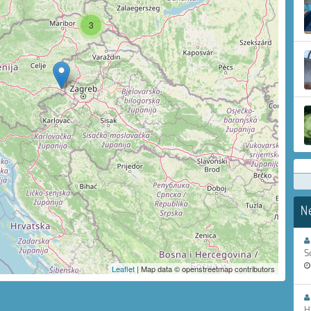
3
N
S
Leaflet
| Map data © openstreetmap contributors
H