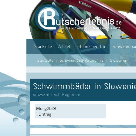
Startseite
Artikel
Erlebnisberichte
Schwimmbad
Startseite
Schwimmbad-Verzeichnis
Slowenien
Schwimmbäder in Sloweni
Auswahl nach Regionen
Murgebiet
1 Eintrag