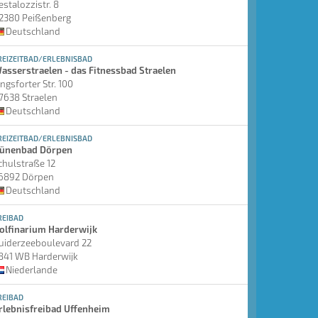
estalozzistr. 8
2380 Peißenberg
Deutschland
REIZEITBAD/ERLEBNISBAD
asserstraelen - das Fitnessbad Straelen
ingsforter Str. 100
7638 Straelen
Deutschland
REIZEITBAD/ERLEBNISBAD
ünenbad Dörpen
chulstraße 12
6892 Dörpen
Deutschland
REIBAD
olfinarium Harderwijk
uiderzeeboulevard 22
841 WB Harderwijk
Niederlande
REIBAD
rlebnisfreibad Uffenheim