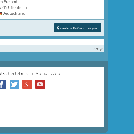
m Freibad
7215 Uffenheim
Deutschland
weitere Bäder anzeigen
Anzeige
utscherlebnis im Social Web