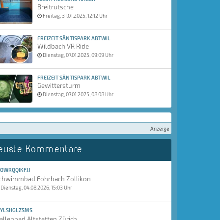
Breitrutsche
Freitag, 31.01.2025, 12:12 Uhr
FREIZEIT SÄNTISPARK ABTWIL
Wildbach VR Ride
Dienstag, 07.01.2025, 09:09 Uhr
FREIZEIT SÄNTISPARK ABTWIL
Gewittersturm
Dienstag, 07.01.2025, 08:08 Uhr
Anzeige
euste Kommentare
OWRQQIKFJJ
chwimmbad Fohrbach Zollikon
Dienstag, 04.08.2026, 15:03 Uhr
YLSHGLZSMS
allenbad Altstetten Zürich