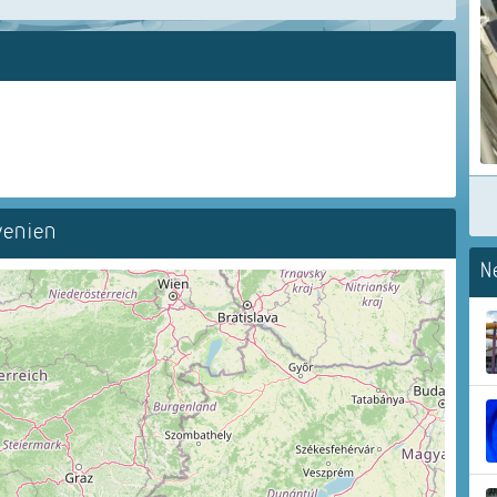
wenien
N