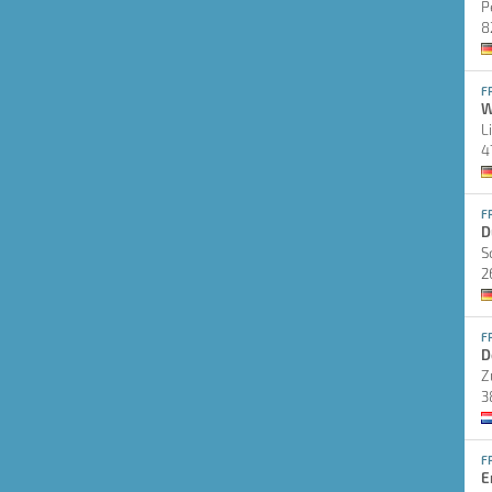
P
8
F
W
L
4
F
D
S
2
F
D
Z
3
F
E