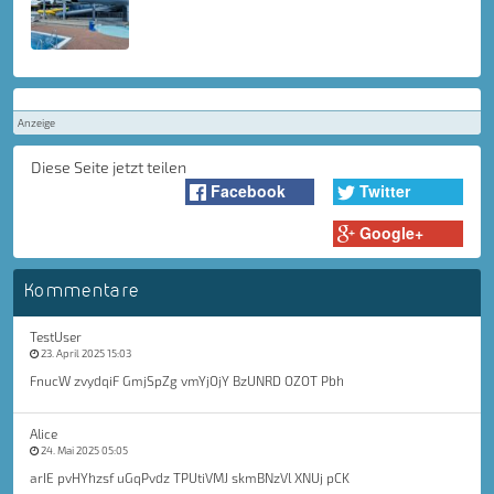
Anzeige
Diese Seite jetzt teilen
Facebook
Twitter
Google+
Kommentare
TestUser
23. April 2025 15:03
FnucW zvydqiF GmjSpZg vmYjOjY BzUNRD OZOT Pbh
Alice
24. Mai 2025 05:05
arIE pvHYhzsf uGqPvdz TPUtiVMJ skmBNzVl XNUj pCK