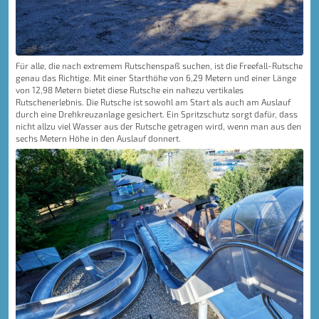
Für alle, die nach extremem Rutschenspaß suchen, ist die Freefall-Rutsche
genau das Richtige. Mit einer Starthöhe von 6,29 Metern und einer Länge
von 12,98 Metern bietet diese Rutsche ein nahezu vertikales
Rutschenerlebnis. Die Rutsche ist sowohl am Start als auch am Auslauf
durch eine Drehkreuzanlage gesichert. Ein Spritzschutz sorgt dafür, dass
nicht allzu viel Wasser aus der Rutsche getragen wird, wenn man aus den
sechs Metern Höhe in den Auslauf donnert.