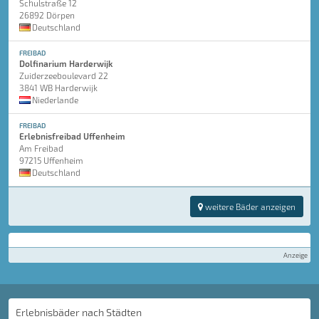
Schulstraße 12
26892 Dörpen
Deutschland
FREIBAD
Dolfinarium Harderwijk
Zuiderzeeboulevard 22
3841 WB Harderwijk
Niederlande
FREIBAD
Erlebnisfreibad Uffenheim
Am Freibad
97215 Uffenheim
Deutschland
weitere Bäder anzeigen
Anzeige
Erlebnisbäder nach Städten