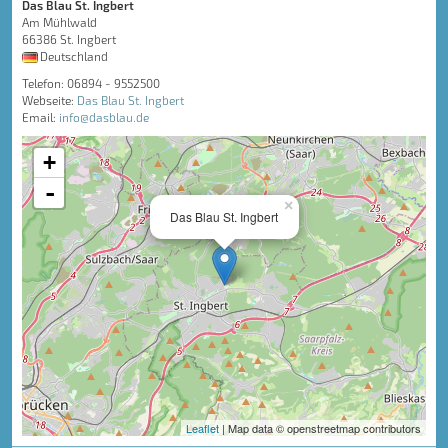
Das Blau St. Ingbert
Am Mühlwald
66386 St. Ingbert
Deutschland
Telefon: 06894 - 9552500
Webseite:
Das Blau St. Ingbert
Email:
info@dasblau.de
+
-
×
Das Blau St. Ingbert
Leaflet
| Map data © openstreetmap contributors