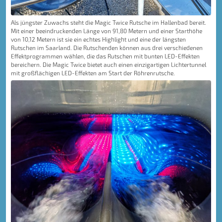
Als jüngster Zuwachs steht die Magic Twice Rutsche im Hallenbad bereit.
Mit einer beeindruckenden Länge von 91,80 Metern und einer Starthöhe
von 10,12 Metern ist sie ein echtes Highlight und eine der längsten
Rutschen im Saarland. Die Rutschenden können aus drei verschiedenen
Effektprogrammen wählen, die das Rutschen mit bunten LED-Effekten
bereichern. Die Magic Twice bietet auch einen einzigartigen Lichtertunnel
mit großflächigen LED-Effekten am Start der Röhrenrutsche.