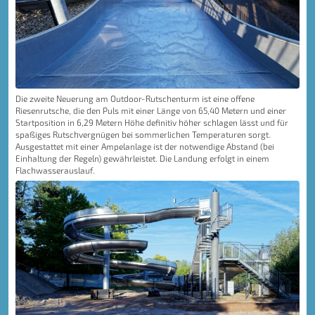
Die zweite Neuerung am Outdoor-Rutschenturm ist eine offene
Riesenrutsche, die den Puls mit einer Länge von 65,40 Metern und einer
Startposition in 6,29 Metern Höhe definitiv höher schlagen lässt und für
spaßiges Rutschvergnügen bei sommerlichen Temperaturen sorgt.
Ausgestattet mit einer Ampelanlage ist der notwendige Abstand (bei
Einhaltung der Regeln) gewährleistet. Die Landung erfolgt in einem
Flachwasserauslauf.