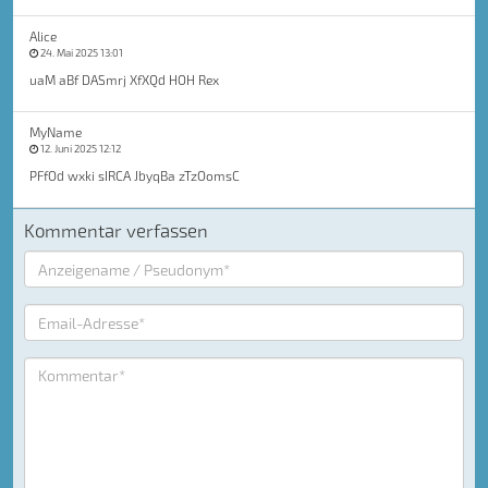
Alice
24. Mai 2025 13:01
uaM aBf DASmrj XfXQd HOH Rex
MyName
12. Juni 2025 12:12
PFfOd wxki sIRCA JbyqBa zTzOomsC
Kommentar verfassen