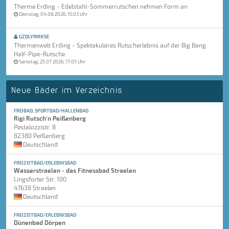
Therme Erding - Edelstahl-Sommerrutschen nehmen Form an
Dienstag, 04.08.2026, 15:03 Uhr
GZDLYRMKSE
Thermenwelt Erding - Spektakuläres Rutscherlebnis auf der Big Bang
Half-Pipe-Rutsche
Samstag, 25.07.2026, 17:05 Uhr
Neue Bäder im Verzeichnis
FREIBAD, SPORTBAD/HALLENBAD
Rigi Rutsch'n Peißenberg
Pestalozzistr. 8
82380 Peißenberg
Deutschland
FREIZEITBAD/ERLEBNISBAD
Wasserstraelen - das Fitnessbad Straelen
Lingsforter Str. 100
47638 Straelen
Deutschland
FREIZEITBAD/ERLEBNISBAD
Dünenbad Dörpen