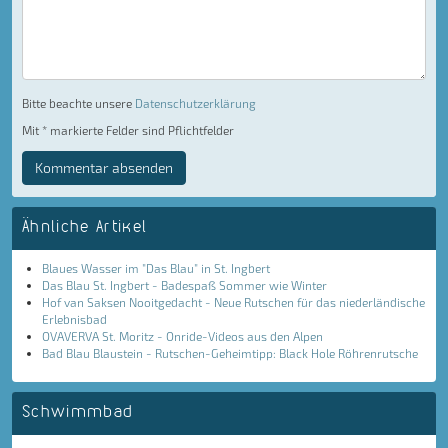
Bitte beachte unsere
Datenschutzerklärung
Mit * markierte Felder sind Pflichtfelder
Kommentar absenden
Ähnliche Artikel
Blaues Wasser im "Das Blau" in St. Ingbert
Das Blau St. Ingbert - Badespaß Sommer wie Winter
Hof van Saksen Nooitgedacht - Neue Rutschen für das niederländische
Erlebnisbad
OVAVERVA St. Moritz - Onride-Videos aus den Alpen
Bad Blau Blaustein - Rutschen-Geheimtipp: Black Hole Röhrenrutsche
Schwimmbad