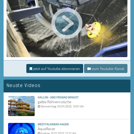
jetzt auf Youtube abonnieren
zum Youtube-Kanal
Neuste Videos
HALLEN- UND FREIBAD WINGST
gelbe Röhrenrutsche
Donnerstag, 03.04.2025, 13:01 Uhr
WESTFALENBAD HAGEN
AquaRacer
Freitag, 31.01.2025, 12:12 Uhr