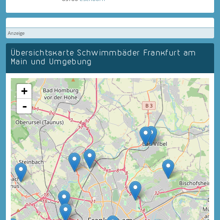
Anzeige
Übersichtskarte Schwimmbäder Frankfurt am
Main und Umgebung
+
-