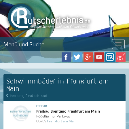
Menü und Suche
Menü
Schwimmbäder in Frankfurt am
Main
Hessen, Deutschland
FREIBAD
Freibad Brentano Frankfurt am Main
Rödelheimer Parkweg
60489
Frankfurt am Main