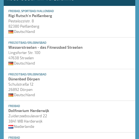
FREIBAD, SPORTBAD/HALLENBAD
Rigi Rutsch'n Peißenberg
Pestalozzistr. 8
82380 Peißenberg
Deutschland
FREIZEITBAD/ERLEBNISBAD
Wasserstraelen - das Fitnessbad Straelen
Lingsforter Str. 100
47638 Straelen
Deutschland
FREIZEITBAD/ERLEBNISBAD
Dünenbad Dörpen
Schulstraße 12
26892 Dörpen
Deutschland
FREIBAD
Dolfinarium Harderwijk
Zuiderzeeboulevard 22
3841 WB Harderwijk
Niederlande
FREIBAD