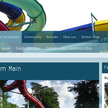
-Verzeichnis
Community
Kontakt
Über uns
Online-Shop
Hessen
Frankfurt am Main
Freibad Stadion Frankfurt am Main
am Main
F
Bi