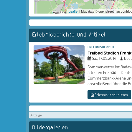
Leaflet
| Map data © openstreetmap contribu
Erlebnisberichte und Artikel
ERLEBNISBERICHT
Freibad Stadion Frank
Sa., 17.05.2014
besu
Sommerwetter ist Badewe
ältesten Freibäder Deuts
Commerzbank-Arena und 
anschließend über die B
Erlebnisbericht lesen
Anzeige
Bildergalerien