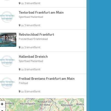
ca. 3 km entfernt
Textorbad Frankfurt am Main
Sportbad/Hallenbad
ca. 5 km entfernt
Rebstockbad Frankfurt
Freizeitbad/Erlebnisbad
ca. 5 km entfernt
Hallenbad Dreieich
Sportbad/Hallenbad
ca. 6 km entfernt
Freibad Brentano Frankfurt am Main
Freibad
ca. 6 km entfernt
+
-