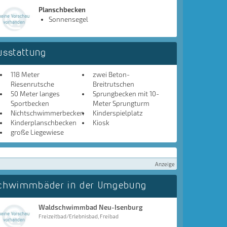
Planschbecken
Sonnensegel
usstattung
118 Meter
zwei Beton-
Riesenrutsche
Breitrutschen
50 Meter langes
Sprungbecken mit 10-
Sportbecken
Meter Sprungturm
Nichtschwimmerbecken
Kinderspielplatz
Kinderplanschbecken
Kiosk
große Liegewiese
Anzeige
chwimmbäder in der Umgebung
Waldschwimmbad Neu-Isenburg
Freizeitbad/Erlebnisbad, Freibad