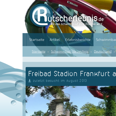
Startseite
Artikel
Erlebnisberichte
Schwimmbad
Startseite
Schwimmbad-Verzeichnis
Deutschland
Freibad Stadion Frankfurt 
zuletzt besucht im August 2013