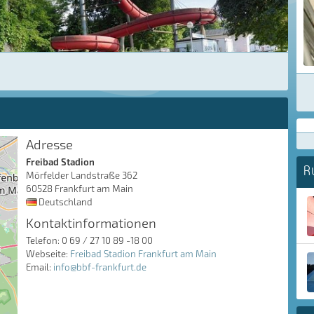
Adresse
Freibad Stadion
R
Mörfelder Landstraße 362
60528 Frankfurt am Main
Deutschland
Kontaktinformationen
Telefon: 0 69 / 27 10 89 -18 00
Webseite:
Freibad Stadion Frankfurt am Main
Email:
info@bbf-frankfurt.de