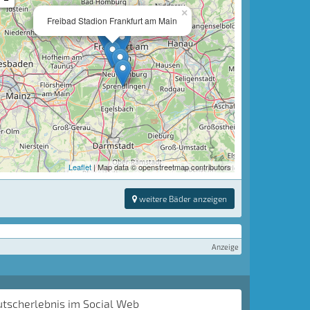
×
Freibad Stadion Frankfurt am Main
Leaflet
| Map data © openstreetmap contributors
weitere Bäder anzeigen
Anzeige
utscherlebnis im Social Web