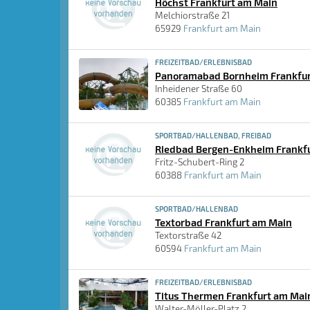
Höchst Frankfurt am Main
Melchiorstraße 21
65929
Frankfurt am Main
FREIZEITBAD/ERLEBNISBAD
Panoramabad Bornheim Frankfur
Inheidener Straße 60
60385
Frankfurt am Main
SPORTBAD/HALLENBAD, FREIBAD
Riedbad Bergen-Enkheim Frankf
Fritz-Schubert-Ring 2
60388
Frankfurt am Main
SPORTBAD/HALLENBAD
Textorbad Frankfurt am Main
Textorstraße 42
60594
Frankfurt am Main
FREIZEITBAD/ERLEBNISBAD
Titus Thermen Frankfurt am Mai
Walter-Möller-Platz 2