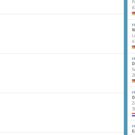
P
8
F
W
L
4
F
D
S
2
F
D
Z
3
F
E