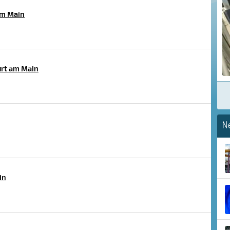
am Main
urt am Main
N
in