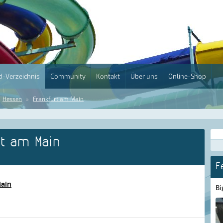
-Verzeichnis
Community
Kontakt
Über uns
Online-Shop
Hessen
Frankfurt am Main
t am Main
F
Main
Bi