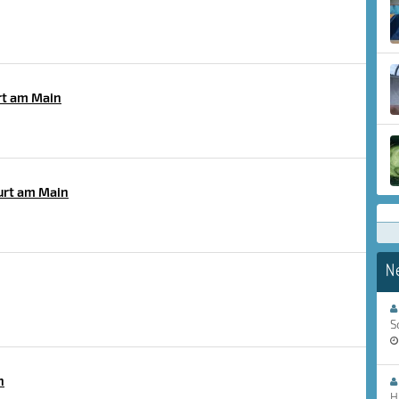
t am Main
urt am Main
N
S
n
H