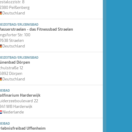
estalozzistr. 8
2380 Peißenberg
Deutschland
REIZEITBAD/ERLEBNISBAD
asserstraelen - das Fitnessbad Straelen
ingsforter Str. 100
7638 Straelen
Deutschland
REIZEITBAD/ERLEBNISBAD
ünenbad Dörpen
chulstraße 12
6892 Dörpen
Deutschland
REIBAD
olfinarium Harderwijk
uiderzeeboulevard 22
841 WB Harderwijk
Niederlande
REIBAD
rlebnisfreibad Uffenheim