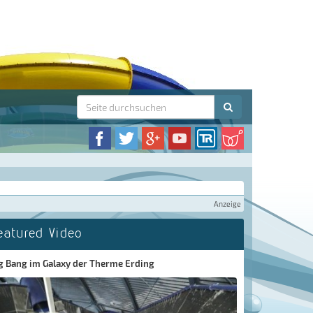
Anzeige
eatured Video
g Bang im Galaxy der Therme Erding