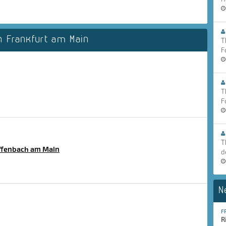
 Frankfurt am Main
T
F
T
F
T
fenbach am Main
d
N
F
R