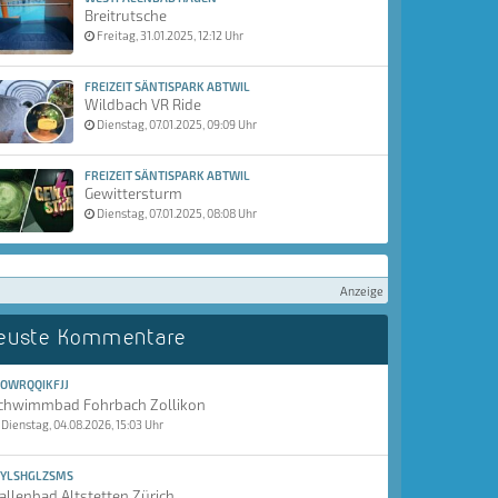
Breitrutsche
Freitag, 31.01.2025, 12:12 Uhr
FREIZEIT SÄNTISPARK ABTWIL
Wildbach VR Ride
Dienstag, 07.01.2025, 09:09 Uhr
FREIZEIT SÄNTISPARK ABTWIL
Gewittersturm
Dienstag, 07.01.2025, 08:08 Uhr
Anzeige
euste Kommentare
OWRQQIKFJJ
chwimmbad Fohrbach Zollikon
Dienstag, 04.08.2026, 15:03 Uhr
YLSHGLZSMS
allenbad Altstetten Zürich