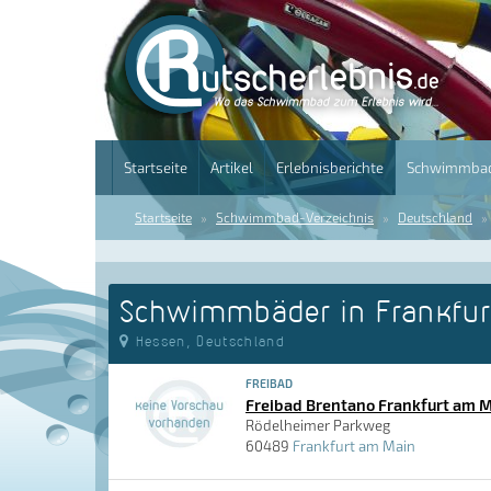
Startseite
Artikel
Erlebnisberichte
Schwimmbad
Startseite
Schwimmbad-Verzeichnis
Deutschland
Schwimmbäder in Frankfur
Hessen, Deutschland
FREIBAD
Freibad Brentano Frankfurt am 
Rödelheimer Parkweg
60489
Frankfurt am Main