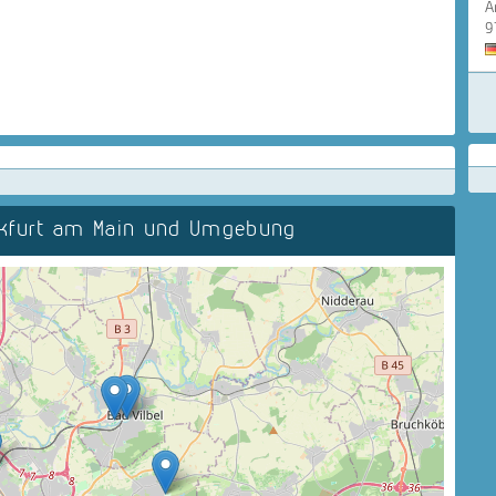
A
9
nkfurt am Main und Umgebung