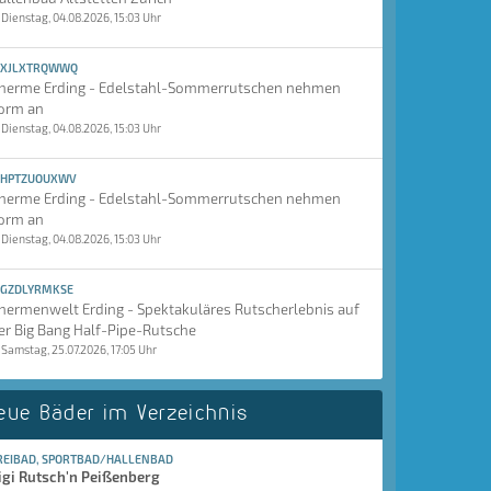
Dienstag, 04.08.2026, 15:03 Uhr
XJLXTRQWWQ
herme Erding - Edelstahl-Sommerrutschen nehmen
orm an
Dienstag, 04.08.2026, 15:03 Uhr
HPTZUOUXWV
herme Erding - Edelstahl-Sommerrutschen nehmen
orm an
Dienstag, 04.08.2026, 15:03 Uhr
GZDLYRMKSE
hermenwelt Erding - Spektakuläres Rutscherlebnis auf
er Big Bang Half-Pipe-Rutsche
Samstag, 25.07.2026, 17:05 Uhr
eue Bäder im Verzeichnis
REIBAD, SPORTBAD/HALLENBAD
igi Rutsch'n Peißenberg