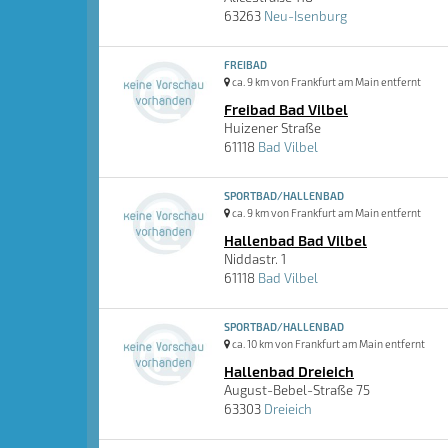
63263
Neu-Isenburg
FREIBAD
ca. 9 km von Frankfurt am Main entfernt
Freibad Bad Vilbel
Huizener Straße
61118
Bad Vilbel
SPORTBAD/HALLENBAD
ca. 9 km von Frankfurt am Main entfernt
Hallenbad Bad Vilbel
Niddastr. 1
61118
Bad Vilbel
SPORTBAD/HALLENBAD
ca. 10 km von Frankfurt am Main entfernt
Hallenbad Dreieich
August-Bebel-Straße 75
63303
Dreieich