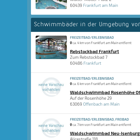
60439
Frankfurt am Main
Schwimmbäder in der Umgebung von
FREIZEITBAD/ERLEBNISBAD
ca. 4 km von Frankfurt am Main entfernt
Rebstockbad Frankfurt
Zum Rebstockbad 7
60486
Frankfurt
FREIZEITBAD/ERLEBNISBAD
ca. 6 km von Frankfurt am Main entfernt
Waldschwimmbad Rosenhöhe Of
Auf der Rosenhöhe 29
63069
Offenbach am Main
FREIZEITBAD/ERLEBNISBAD, FREIBAD
ca. 7 km von Frankfurt am Main entfernt
Waldschwimmbad Neu-Isenburg
Alicestraße 118