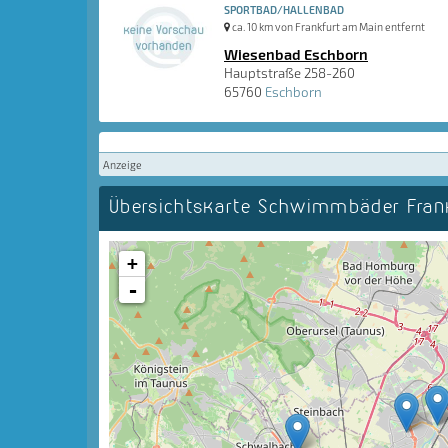
SPORTBAD/HALLENBAD
ca. 10 km von Frankfurt am Main entfernt
Wiesenbad Eschborn
Hauptstraße 258-260
65760
Eschborn
Anzeige
Übersichtskarte Schwimmbäder Fra
+
-