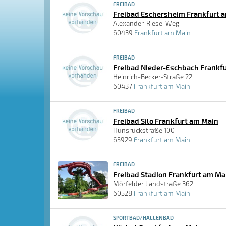
FREIBAD
Freibad Eschersheim Frankfurt 
Alexander-Riese-Weg
60439
Frankfurt am Main
FREIBAD
Freibad Nieder-Eschbach Frankf
Heinrich-Becker-Straße 22
60437
Frankfurt am Main
FREIBAD
Freibad Silo Frankfurt am Main
Hunsrückstraße 100
65929
Frankfurt am Main
FREIBAD
Freibad Stadion Frankfurt am Ma
Mörfelder Landstraße 362
60528
Frankfurt am Main
SPORTBAD/HALLENBAD