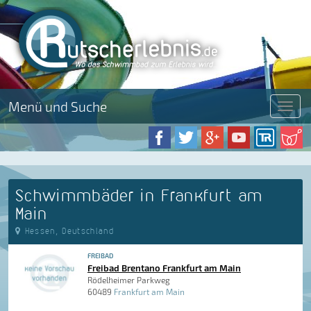
Menü und Suche
Menü
Schwimmbäder in Frankfurt am
Main
Hessen, Deutschland
FREIBAD
Freibad Brentano Frankfurt am Main
Rödelheimer Parkweg
60489
Frankfurt am Main