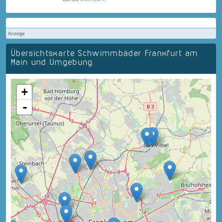
Anzeige
Übersichtskarte Schwimmbäder Frankfurt am
Main und Umgebung
+
-