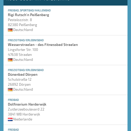
FREIBAD, SPORTBAD/HALLENBAD
Rigi Rutsch'n Peißenberg
Pestalozzistr. 8
82380 Peißenberg
Deutschland
FREIZEITBAD/ERLEBNISBAD
Wasserstraelen - das Fitnessbad Straelen
Lingsforter Str. 100
47638 Straelen
Deutschland
FREIZEITBAD/ERLEBNISBAD
Dünenbad Dörpen
Schulstraße 12
26892 Dörpen
Deutschland
FREIBAD
Dolfinarium Harderwijk
Zuiderzeeboulevard 22
3841 WB Harderwijk
Niederlande
FREIBAD