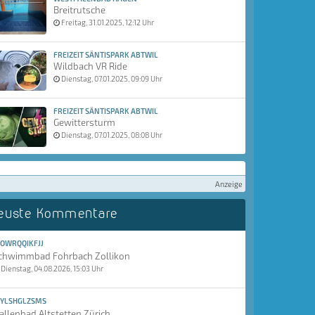
Breitrutsche
Freitag, 31.01.2025, 12:12 Uhr
FREIZEIT SÄNTISPARK ABTWIL
Wildbach VR Ride
Dienstag, 07.01.2025, 09:09 Uhr
FREIZEIT SÄNTISPARK ABTWIL
Gewittersturm
Dienstag, 07.01.2025, 08:08 Uhr
Anzeige
euste Kommentare
OWRQQIKFJJ
chwimmbad Fohrbach Zollikon
Dienstag, 04.08.2026, 15:03 Uhr
YLSHGLZSMS
allenbad Altstetten Zürich