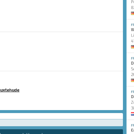
P
8
F
W
L
4
F
D
S
2
Buxtehude
F
D
Z
3
F
E