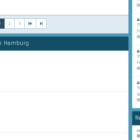
1
2
3
T
F
n Hamburg
T
F
T
d
N
F
R