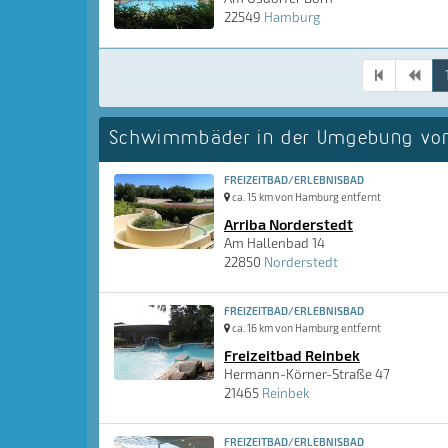
22549
Hamburg
Schwimmbäder in der Umgebung vo
FREIZEITBAD/ERLEBNISBAD
ca. 15 km von Hamburg entfernt
Arriba Norderstedt
Am Hallenbad 14
22850
Norderstedt
FREIZEITBAD/ERLEBNISBAD
ca. 16 km von Hamburg entfernt
Freizeitbad Reinbek
Hermann-Körner-Straße 47
21465
Reinbek
FREIZEITBAD/ERLEBNISBAD