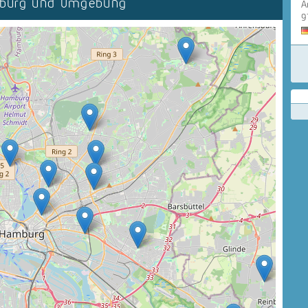
mburg und Umgebung
A
9