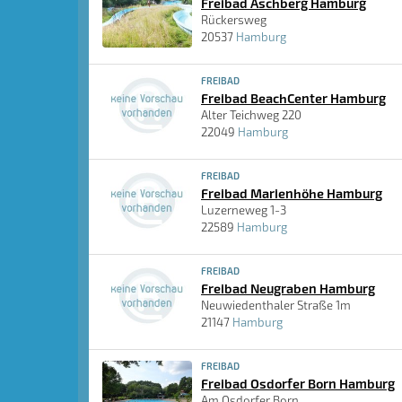
Freibad Aschberg Hamburg
Rückersweg
20537
Hamburg
FREIBAD
Freibad BeachCenter Hamburg
Alter Teichweg 220
22049
Hamburg
FREIBAD
Freibad Marienhöhe Hamburg
Luzerneweg 1-3
22589
Hamburg
FREIBAD
Freibad Neugraben Hamburg
Neuwiedenthaler Straße 1m
21147
Hamburg
FREIBAD
Freibad Osdorfer Born Hamburg
Am Osdorfer Born