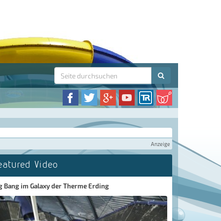
Anzeige
eatured Video
g Bang im Galaxy der Therme Erding