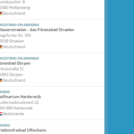
estalozzistr. 8
2380 Peißenberg
Deutschland
REIZEITBAD/ERLEBNISBAD
asserstraelen - das Fitnessbad Straelen
ingsforter Str. 100
7638 Straelen
Deutschland
REIZEITBAD/ERLEBNISBAD
ünenbad Dörpen
chulstraße 12
6892 Dörpen
Deutschland
REIBAD
olfinarium Harderwijk
uiderzeeboulevard 22
841 WB Harderwijk
Niederlande
REIBAD
rlebnisfreibad Uffenheim