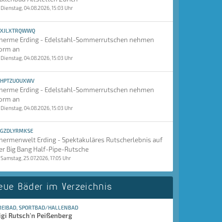
Dienstag, 04.08.2026, 15:03 Uhr
XJLXTRQWWQ
herme Erding - Edelstahl-Sommerrutschen nehmen
orm an
Dienstag, 04.08.2026, 15:03 Uhr
HPTZUOUXWV
herme Erding - Edelstahl-Sommerrutschen nehmen
orm an
Dienstag, 04.08.2026, 15:03 Uhr
GZDLYRMKSE
hermenwelt Erding - Spektakuläres Rutscherlebnis auf
er Big Bang Half-Pipe-Rutsche
Samstag, 25.07.2026, 17:05 Uhr
eue Bäder im Verzeichnis
REIBAD, SPORTBAD/HALLENBAD
igi Rutsch'n Peißenberg