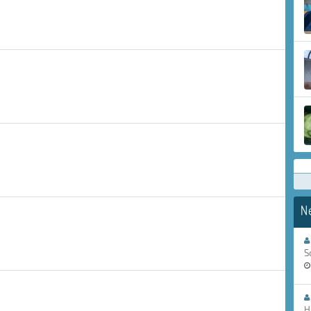
N
S
H