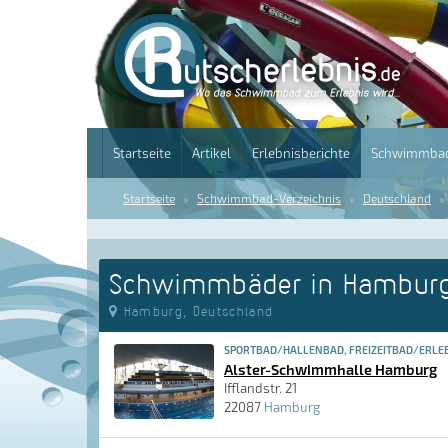
Startseite
Artikel
Erlebnisberichte
Schwimmbad
Startseite
Schwimmbad-Verzeichnis
Deutschland
Schwimmbäder in Hambur
Hamburg, Deutschland
SPORTBAD/HALLENBAD, FREIZEITBAD/ERLE
Alster-Schwimmhalle Hamburg
Ifflandstr. 21
22087
Hamburg