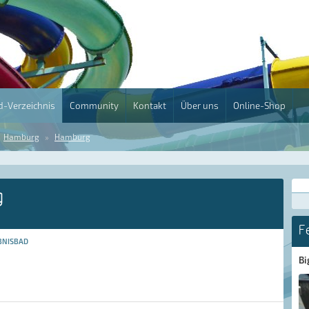
-Verzeichnis
Community
Kontakt
Über uns
Online-Shop
Hamburg
Hamburg
g
F
BNISBAD
Bi