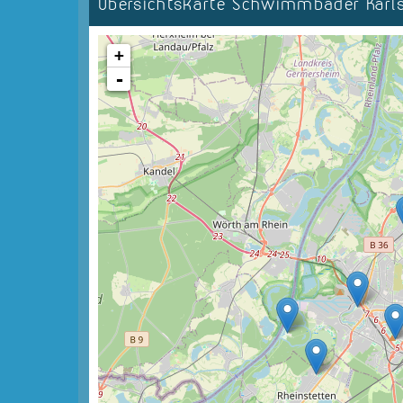
Übersichtskarte Schwimmbäder Kar
+
-