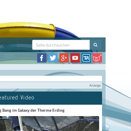
Anzeige
eatured Video
g Bang im Galaxy der Therme Erding