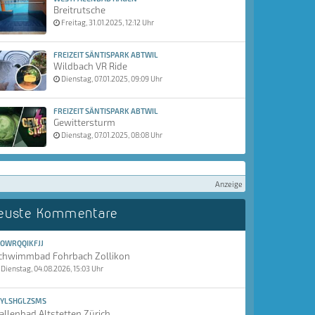
Breitrutsche
Freitag, 31.01.2025, 12:12 Uhr
FREIZEIT SÄNTISPARK ABTWIL
Wildbach VR Ride
Dienstag, 07.01.2025, 09:09 Uhr
FREIZEIT SÄNTISPARK ABTWIL
Gewittersturm
Dienstag, 07.01.2025, 08:08 Uhr
Anzeige
euste Kommentare
OWRQQIKFJJ
chwimmbad Fohrbach Zollikon
Dienstag, 04.08.2026, 15:03 Uhr
YLSHGLZSMS
allenbad Altstetten Zürich