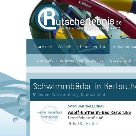
Startseite
Artikel
Erlebnisberichte
Schwimmbad
Startseite
Schwimmbad-Verzeichnis
Deutschland
Schwimmbäder in Karlsruh
Baden-Württemberg, Deutschland
SPORTBAD/HALLENBAD
Adolf-Ehrmann-Bad Karlsruhe
Unterfeldstraße 46
76149
Karlsruhe