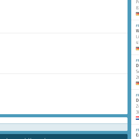
P
8
F
W
L
4
F
D
S
2
F
D
Z
3
F
E