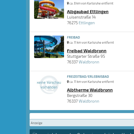
ca. 8 km von Karlsruhe entfernt
Albgaubad Ettlingen
Luisenstraße 14
76275
Ettlingen
FREIBAD
ca. 11 km von Karlsruhe entfernt
Freibad Waldbronn
Stuttgarter Straße 95
76337
Waldbronn
FREIZEITBAD/ERLEBNISBAD
ca. 11 km von Karlsruhe entfernt
Albtherme Waldbronn
Bergstraße 30
76337
Waldbronn
Anzeige