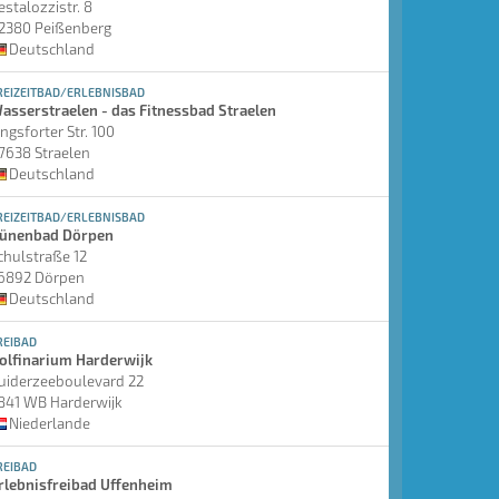
estalozzistr. 8
2380 Peißenberg
Deutschland
REIZEITBAD/ERLEBNISBAD
asserstraelen - das Fitnessbad Straelen
ingsforter Str. 100
7638 Straelen
Deutschland
REIZEITBAD/ERLEBNISBAD
ünenbad Dörpen
chulstraße 12
6892 Dörpen
Deutschland
REIBAD
olfinarium Harderwijk
uiderzeeboulevard 22
841 WB Harderwijk
Niederlande
REIBAD
rlebnisfreibad Uffenheim