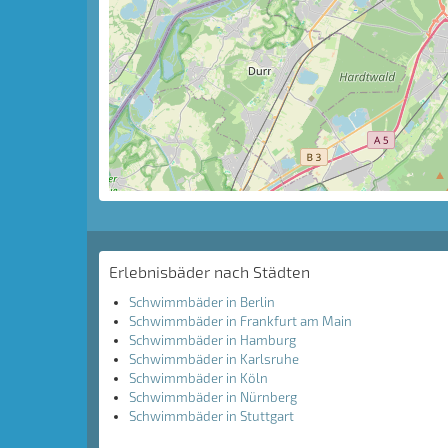
Erlebnisbäder nach Städten
Schwimmbäder in Berlin
Schwimmbäder in Frankfurt am Main
Schwimmbäder in Hamburg
Schwimmbäder in Karlsruhe
Schwimmbäder in Köln
Schwimmbäder in Nürnberg
Schwimmbäder in Stuttgart