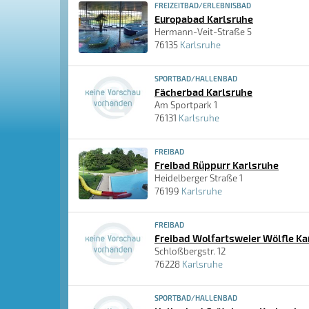
FREIZEITBAD/ERLEBNISBAD
Europabad Karlsruhe
Hermann-Veit-Straße 5
76135
Karlsruhe
SPORTBAD/HALLENBAD
Fächerbad Karlsruhe
Am Sportpark 1
76131
Karlsruhe
FREIBAD
Freibad Rüppurr Karlsruhe
Heidelberger Straße 1
76199
Karlsruhe
FREIBAD
Freibad Wolfartsweier Wölfle Ka
Schloßbergstr. 12
76228
Karlsruhe
SPORTBAD/HALLENBAD