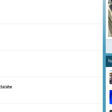
N
rlsruhe