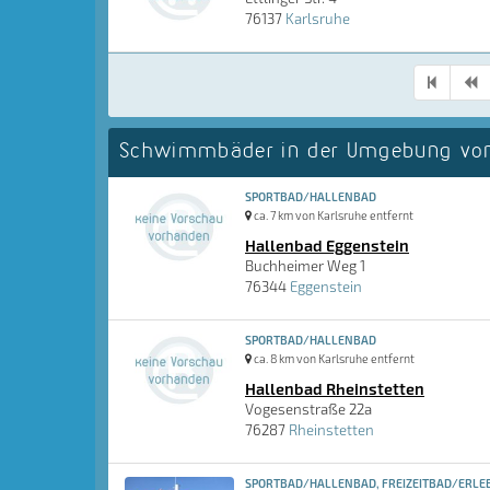
76137
Karlsruhe
Schwimmbäder in der Umgebung von
SPORTBAD/HALLENBAD
ca. 7 km von Karlsruhe entfernt
Hallenbad Eggenstein
Buchheimer Weg 1
76344
Eggenstein
SPORTBAD/HALLENBAD
ca. 8 km von Karlsruhe entfernt
Hallenbad Rheinstetten
Vogesenstraße 22a
76287
Rheinstetten
SPORTBAD/HALLENBAD, FREIZEITBAD/ERLEB