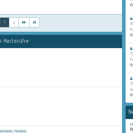
1
2
T
F
 Karlsruhe
T
F
T
d
N
F
R
NISBAD, FREIBAD