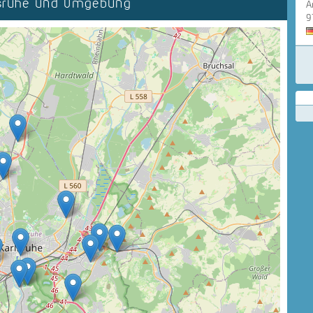
lsruhe und Umgebung
A
9