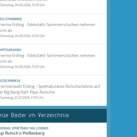
Dienstag, 04.08.2026, 15:03 Uhr
XJLXTRQWWQ
herme Erding - Edelstahl-Sommerrutschen nehmen
orm an
Dienstag, 04.08.2026, 15:03 Uhr
HPTZUOUXWV
herme Erding - Edelstahl-Sommerrutschen nehmen
orm an
Dienstag, 04.08.2026, 15:03 Uhr
GZDLYRMKSE
hermenwelt Erding - Spektakuläres Rutscherlebnis auf
er Big Bang Half-Pipe-Rutsche
Samstag, 25.07.2026, 17:05 Uhr
eue Bäder im Verzeichnis
REIBAD, SPORTBAD/HALLENBAD
igi Rutsch'n Peißenberg