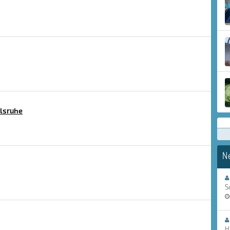
lsruhe
N
S
H