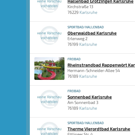
Hallenbad Grötzingen Karlsruhe
Kirchstraße 13
76229
Karlsruhe
SPORTBAD/HALLENBAD
Oberwaldbad Karlsruhe
Erlenweg 2
76199
Karlsruhe
FREIBAD
Rheinstrandbad Rappenwört Kar
Hermann-Schneider-Allee 54
76189
Karlsruhe
FREIBAD
Sonnenbad Karlsruhe
Am Sonnenbad 3
76189
Karlsruhe
SPORTBAD/HALLENBAD
Therme Vierordtbad Karlsruhe
Ettlinger Str. 4