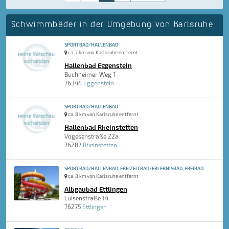
Schwimmbäder in der Umgebung von Karlsruhe
SPORTBAD/HALLENBAD
ca. 7 km von Karlsruhe entfernt
Hallenbad Eggenstein
Buchheimer Weg 1
76344
Eggenstein
SPORTBAD/HALLENBAD
ca. 8 km von Karlsruhe entfernt
Hallenbad Rheinstetten
Vogesenstraße 22a
76287
Rheinstetten
SPORTBAD/HALLENBAD, FREIZEITBAD/ERLEBNISBAD, FREIBAD
ca. 8 km von Karlsruhe entfernt
Albgaubad Ettlingen
Luisenstraße 14
76275
Ettlingen