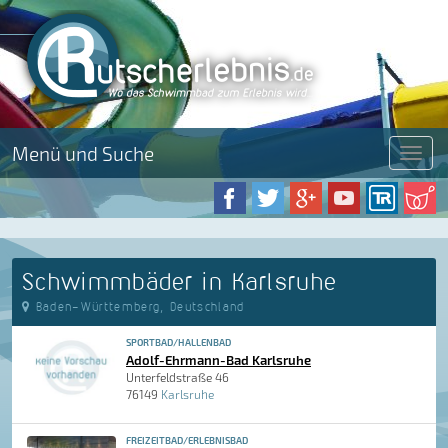
Menü und Suche
Menü
Schwimmbäder in Karlsruhe
Baden-Württemberg, Deutschland
SPORTBAD/HALLENBAD
Adolf-Ehrmann-Bad Karlsruhe
Unterfeldstraße 46
76149
Karlsruhe
FREIZEITBAD/ERLEBNISBAD