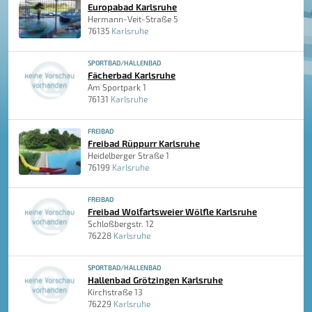
Europabad Karlsruhe
Hermann-Veit-Straße 5
76135
Karlsruhe
SPORTBAD/HALLENBAD
Fächerbad Karlsruhe
Am Sportpark 1
76131
Karlsruhe
FREIBAD
Freibad Rüppurr Karlsruhe
Heidelberger Straße 1
76199
Karlsruhe
FREIBAD
Freibad Wolfartsweier Wölfle Karlsruhe
Schloßbergstr. 12
76228
Karlsruhe
SPORTBAD/HALLENBAD
Hallenbad Grötzingen Karlsruhe
Kirchstraße 13
76229
Karlsruhe