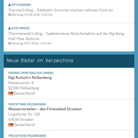
HPTZUOUXWV
Therme Erding - Edelstahl-Sommerrutschen nehmen Form an
Dienstag, 04.08.2026, 15:03 Uhr
GZDLYRMKSE
Thermenwelt Erding - Spektakuläres Rutscherlebnis auf der Big Bang
Half-Pipe-Rutsche
Samstag, 25.07.2026, 17:05 Uhr
Neue Bäder im Verzeichnis
FREIBAD, SPORTBAD/HALLENBAD
Rigi Rutsch'n Peißenberg
Pestalozzistr. 8
82380 Peißenberg
Deutschland
FREIZEITBAD/ERLEBNISBAD
Wasserstraelen - das Fitnessbad Straelen
Lingsforter Str. 100
47638 Straelen
Deutschland
FREIZEITBAD/ERLEBNISBAD