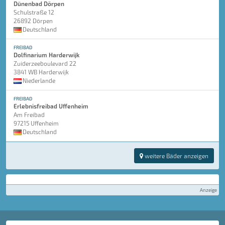
Dünenbad Dörpen
Schulstraße 12
26892 Dörpen
Deutschland
FREIBAD
Dolfinarium Harderwijk
Zuiderzeeboulevard 22
3841 WB Harderwijk
Niederlande
FREIBAD
Erlebnisfreibad Uffenheim
Am Freibad
97215 Uffenheim
Deutschland
weitere Bäder anzeigen
Anzeige