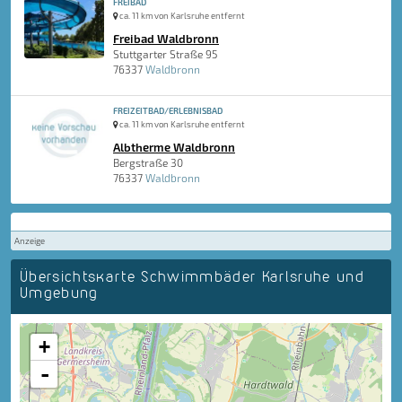
FREIBAD
ca. 11 km von Karlsruhe entfernt
Freibad Waldbronn
Stuttgarter Straße 95
76337
Waldbronn
FREIZEITBAD/ERLEBNISBAD
ca. 11 km von Karlsruhe entfernt
Albtherme Waldbronn
Bergstraße 30
76337
Waldbronn
Anzeige
Übersichtskarte Schwimmbäder Karlsruhe und
Umgebung
+
-