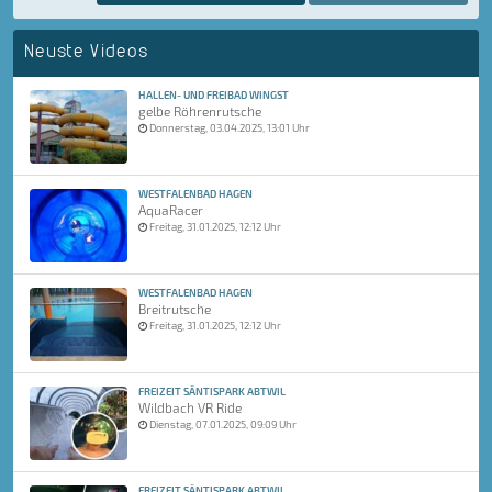
Neuste Videos
HALLEN- UND FREIBAD WINGST
gelbe Röhrenrutsche
Donnerstag, 03.04.2025, 13:01 Uhr
WESTFALENBAD HAGEN
AquaRacer
Freitag, 31.01.2025, 12:12 Uhr
WESTFALENBAD HAGEN
Breitrutsche
Freitag, 31.01.2025, 12:12 Uhr
FREIZEIT SÄNTISPARK ABTWIL
Wildbach VR Ride
Dienstag, 07.01.2025, 09:09 Uhr
FREIZEIT SÄNTISPARK ABTWIL