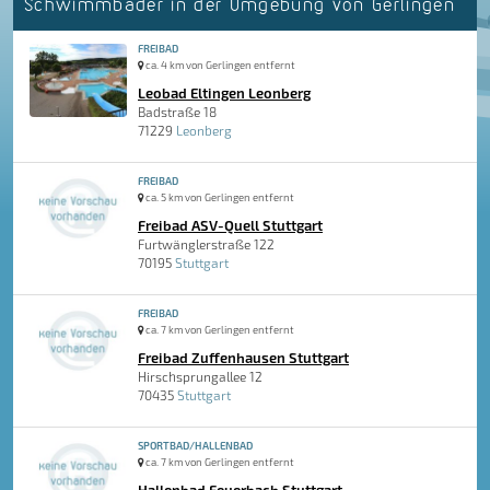
Schwimmbäder in der Umgebung von Gerlingen
FREIBAD
ca. 4 km von Gerlingen entfernt
Leobad Eltingen Leonberg
Badstraße 18
71229
Leonberg
FREIBAD
ca. 5 km von Gerlingen entfernt
Freibad ASV-Quell Stuttgart
Furtwänglerstraße 122
70195
Stuttgart
FREIBAD
ca. 7 km von Gerlingen entfernt
Freibad Zuffenhausen Stuttgart
Hirschsprungallee 12
70435
Stuttgart
SPORTBAD/HALLENBAD
ca. 7 km von Gerlingen entfernt