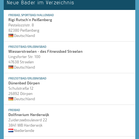
Neue Bäder im Verzeichnis
FREIBAD, SPORTBAD/HALLENBAD
Rigi Rutsch'n Peißenberg
Pestalozzistr. 8
82380 Peißenberg
Deutschland
FREIZEITBAD/ERLEBNISBAD
Wasserstraelen - das Fitnessbad Straelen
Lingsforter Str. 100
47638 Straelen
Deutschland
FREIZEITBAD/ERLEBNISBAD
Dünenbad Dörpen
Schulstraße 12
26892 Dörpen
Deutschland
FREIBAD
Dolfinarium Harderwijk
Zuiderzeeboulevard 22
3841 WB Harderwijk
Niederlande