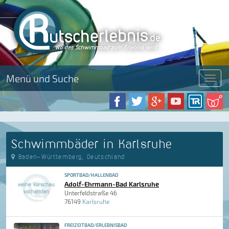
Menü und Suche
Menü
Schwimmbäder in Karlsruhe
Baden-Württemberg, Deutschland
SPORTBAD/HALLENBAD
Adolf-Ehrmann-Bad Karlsruhe
Unterfeldstraße 46
76149
Karlsruhe
FREIZEITBAD/ERLEBNISBAD