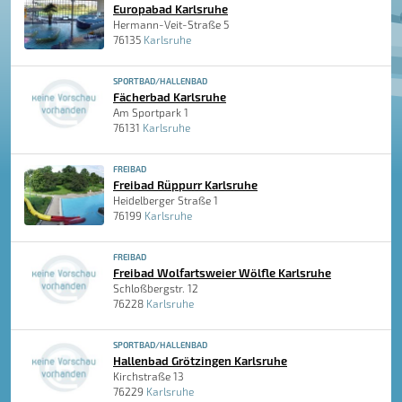
Europabad Karlsruhe
Hermann-Veit-Straße 5
76135
Karlsruhe
SPORTBAD/HALLENBAD
Fächerbad Karlsruhe
Am Sportpark 1
76131
Karlsruhe
FREIBAD
Freibad Rüppurr Karlsruhe
Heidelberger Straße 1
76199
Karlsruhe
FREIBAD
Freibad Wolfartsweier Wölfle Karlsruhe
Schloßbergstr. 12
76228
Karlsruhe
SPORTBAD/HALLENBAD
Hallenbad Grötzingen Karlsruhe
Kirchstraße 13
76229
Karlsruhe