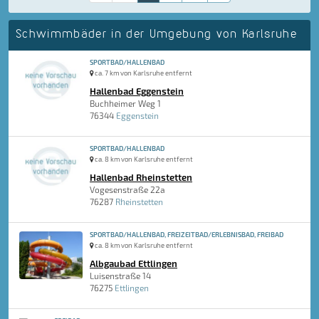
Schwimmbäder in der Umgebung von Karlsruhe
SPORTBAD/HALLENBAD
ca. 7 km von Karlsruhe entfernt
Hallenbad Eggenstein
Buchheimer Weg 1
76344
Eggenstein
SPORTBAD/HALLENBAD
ca. 8 km von Karlsruhe entfernt
Hallenbad Rheinstetten
Vogesenstraße 22a
76287
Rheinstetten
SPORTBAD/HALLENBAD, FREIZEITBAD/ERLEBNISBAD, FREIBAD
ca. 8 km von Karlsruhe entfernt
Albgaubad Ettlingen
Luisenstraße 14
76275
Ettlingen