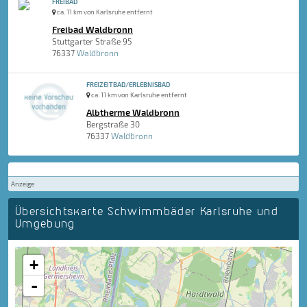
FREIBAD
ca. 11 km von Karlsruhe entfernt
Freibad Waldbronn
Stuttgarter Straße 95
76337
Waldbronn
FREIZEITBAD/ERLEBNISBAD
ca. 11 km von Karlsruhe entfernt
Albtherme Waldbronn
Bergstraße 30
76337
Waldbronn
Anzeige
Übersichtskarte Schwimmbäder Karlsruhe und
Umgebung
+
-