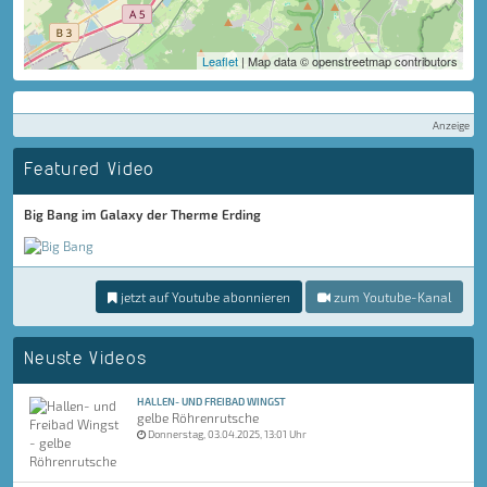
Leaflet
| Map data © openstreetmap contributors
Anzeige
Featured Video
Big Bang im Galaxy der Therme Erding
jetzt auf Youtube abonnieren
zum Youtube-Kanal
Neuste Videos
HALLEN- UND FREIBAD WINGST
gelbe Röhrenrutsche
Donnerstag, 03.04.2025, 13:01 Uhr