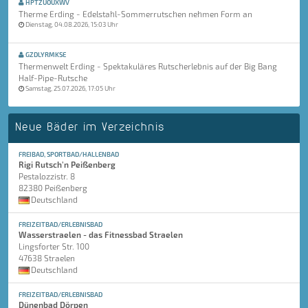
HPTZUOUXWV
Therme Erding - Edelstahl-Sommerrutschen nehmen Form an
Dienstag, 04.08.2026, 15:03 Uhr
GZDLYRMKSE
Thermenwelt Erding - Spektakuläres Rutscherlebnis auf der Big Bang
Half-Pipe-Rutsche
Samstag, 25.07.2026, 17:05 Uhr
Neue Bäder im Verzeichnis
FREIBAD, SPORTBAD/HALLENBAD
Rigi Rutsch'n Peißenberg
Pestalozzistr. 8
82380 Peißenberg
Deutschland
FREIZEITBAD/ERLEBNISBAD
Wasserstraelen - das Fitnessbad Straelen
Lingsforter Str. 100
47638 Straelen
Deutschland
FREIZEITBAD/ERLEBNISBAD
Dünenbad Dörpen