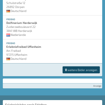
Schulstraße 12
26892 Dörpen
Deutschland
FREIBAD
Dolfinarium Harderwijk
Zuiderzeeboulevard 22
3841 WB Harderwijk
Niederlande
FREIBAD
Erlebnisfreibad Uffenheim
Am Freibad
97215 Uffenheim
Deutschland
weitere Bäder anzeigen
Anzeige
Erlebnisbäder nach Städten