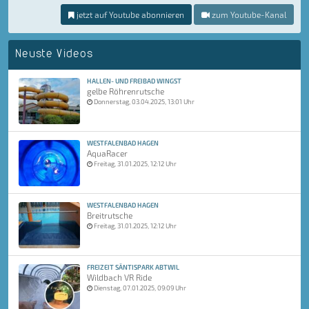
jetzt auf Youtube abonnieren
zum Youtube-Kanal
Neuste Videos
HALLEN- UND FREIBAD WINGST
gelbe Röhrenrutsche
Donnerstag, 03.04.2025, 13:01 Uhr
WESTFALENBAD HAGEN
AquaRacer
Freitag, 31.01.2025, 12:12 Uhr
WESTFALENBAD HAGEN
Breitrutsche
Freitag, 31.01.2025, 12:12 Uhr
FREIZEIT SÄNTISPARK ABTWIL
Wildbach VR Ride
Dienstag, 07.01.2025, 09:09 Uhr