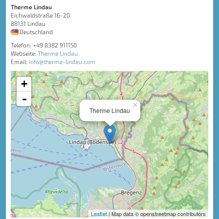
Therme Lindau
Eichwaldstraße 16-20
88131 Lindau
Deutschland
Telefon: +49 8382 911150
Webseite:
Therme Lindau
Email:
info@therme-lindau.com
+
-
×
Therme Lindau
Leaflet
| Map data © openstreetmap contributors