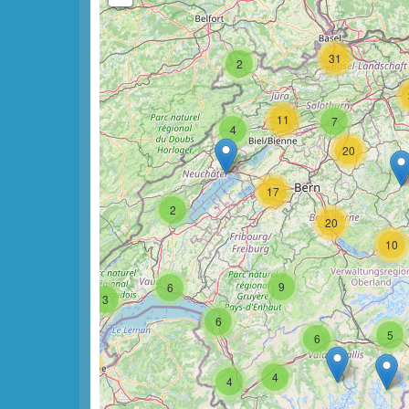
31
2
11
7
4
20
17
2
20
10
9
6
3
6
5
6
15
4
4