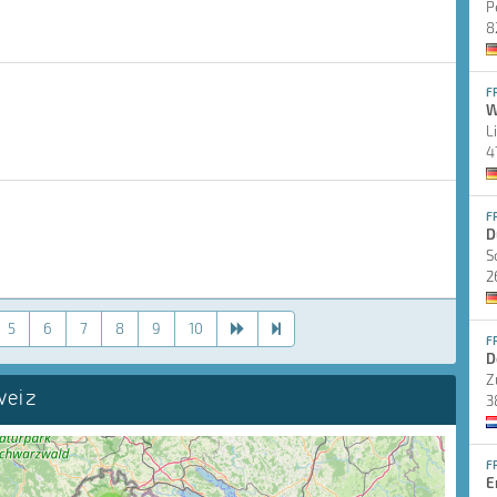
P
8
F
W
L
4
F
D
S
2
5
6
7
8
9
10
F
D
Z
weiz
3
F
E