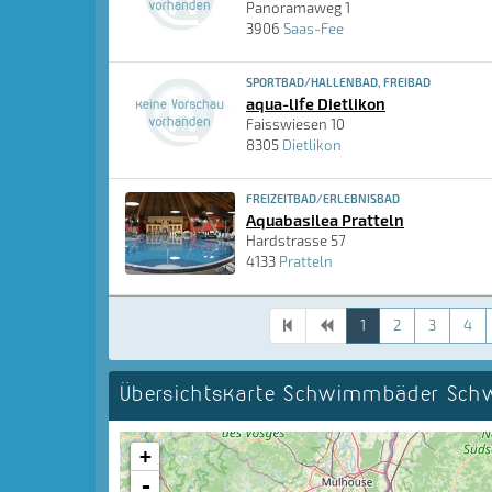
Panoramaweg 1
3906
Saas-Fee
SPORTBAD/HALLENBAD, FREIBAD
aqua-life Dietlikon
Faisswiesen 10
8305
Dietlikon
FREIZEITBAD/ERLEBNISBAD
Aquabasilea Pratteln
Hardstrasse 57
4133
Pratteln
1
2
3
4
Übersichtskarte Schwimmbäder Sch
+
-