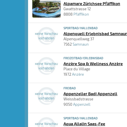
Alpamare Zürichsee Pfäffikon
Gwattstrasse 12
8808
Pfäffikon
SPORTBAD/HALLENBAD
Alpenquell Erlebnisbad Samnau
Alpenquellweg 37
7562
Samnaun
FREIZEITBAD/ERLEBNISBAD
Anzère Spa & Wellness Anzère
Place du Village
1972
Anzère
FREIBAD
Appenzeller Badi Appenzell
Weissbadstrasse
9050
Appenzell
SPORTBAD/HALLENBAD
Aqua Allalin Saas-Fee