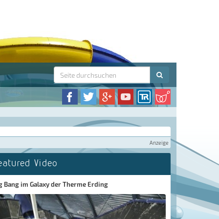
Anzeige
eatured Video
g Bang im Galaxy der Therme Erding