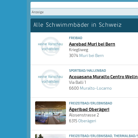
Anzeige
Alle Schwimmbäder in Schweiz
FREIBAD
Aarebad Muri bei Bern
Kriegliweg
3074
Muri bei Bern
SPORTBAD/HALLENBAD
Acquasana Muralto Centro Welln
Via Balli 1
6600
Muralto-Locarno
FREIZEITBAD/ERLEBNISBAD
Ägeribad Oberägeri
Alosenstrasse 2
6315
Oberägeri
FREIZEITBAD/ERLEBNISBAD, THERMALBAD/