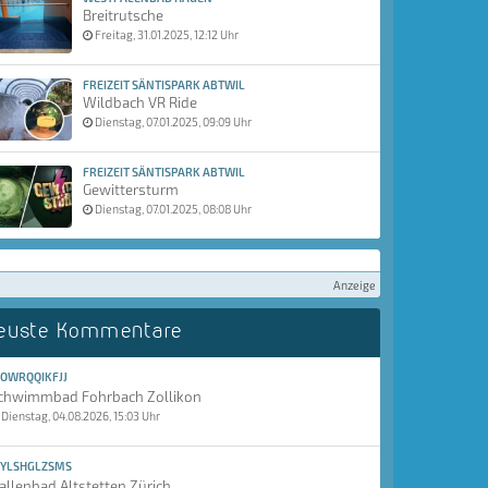
Breitrutsche
Freitag, 31.01.2025, 12:12 Uhr
FREIZEIT SÄNTISPARK ABTWIL
Wildbach VR Ride
Dienstag, 07.01.2025, 09:09 Uhr
FREIZEIT SÄNTISPARK ABTWIL
Gewittersturm
Dienstag, 07.01.2025, 08:08 Uhr
Anzeige
euste Kommentare
OWRQQIKFJJ
chwimmbad Fohrbach Zollikon
Dienstag, 04.08.2026, 15:03 Uhr
YLSHGLZSMS
allenbad Altstetten Zürich