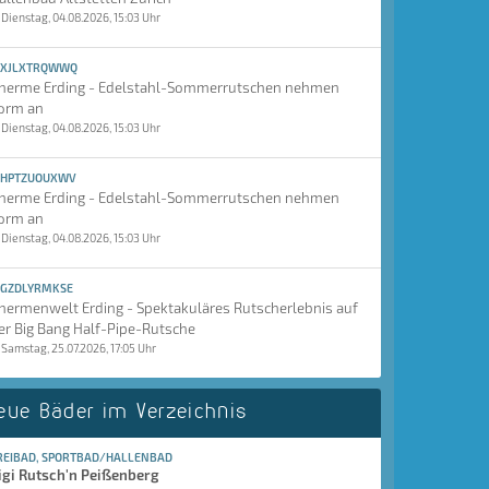
Dienstag, 04.08.2026, 15:03 Uhr
XJLXTRQWWQ
herme Erding - Edelstahl-Sommerrutschen nehmen
orm an
Dienstag, 04.08.2026, 15:03 Uhr
HPTZUOUXWV
herme Erding - Edelstahl-Sommerrutschen nehmen
orm an
Dienstag, 04.08.2026, 15:03 Uhr
GZDLYRMKSE
hermenwelt Erding - Spektakuläres Rutscherlebnis auf
er Big Bang Half-Pipe-Rutsche
Samstag, 25.07.2026, 17:05 Uhr
eue Bäder im Verzeichnis
REIBAD, SPORTBAD/HALLENBAD
igi Rutsch'n Peißenberg