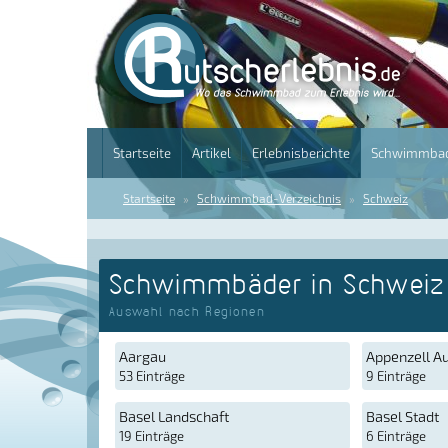
Startseite
Artikel
Erlebnisberichte
Schwimmbad
Startseite
Schwimmbad-Verzeichnis
Schweiz
Schwimmbäder in Schweiz
Auswahl nach Regionen
Aargau
Appenzell A
53 Einträge
9 Einträge
Basel Landschaft
Basel Stadt
19 Einträge
6 Einträge