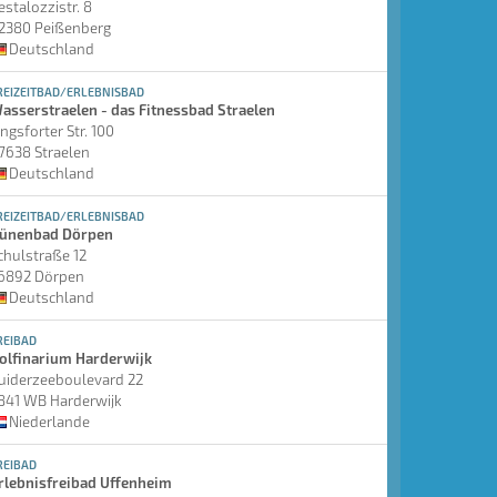
estalozzistr. 8
2380 Peißenberg
Deutschland
REIZEITBAD/ERLEBNISBAD
asserstraelen - das Fitnessbad Straelen
ingsforter Str. 100
7638 Straelen
Deutschland
REIZEITBAD/ERLEBNISBAD
ünenbad Dörpen
chulstraße 12
6892 Dörpen
Deutschland
REIBAD
olfinarium Harderwijk
uiderzeeboulevard 22
841 WB Harderwijk
Niederlande
REIBAD
rlebnisfreibad Uffenheim