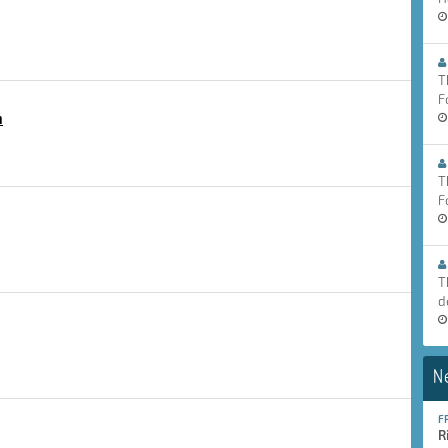
T
F
n
T
F
T
d
N
F
R