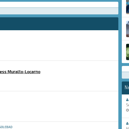
ess Muralto-Locarno
N
S
SOLEBAD
H