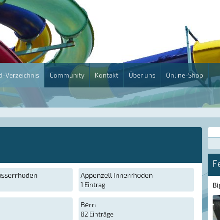
-Verzeichnis
Community
Kontakt
Über uns
Online-Shop
F
usserrhoden
Appenzell Innerrhoden
1 Eintrag
Bi
Bern
82 Einträge