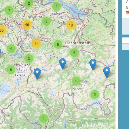
A
2
4
9
7
9
46
18
35
17
5
9
6
3
3
5
3
2
4