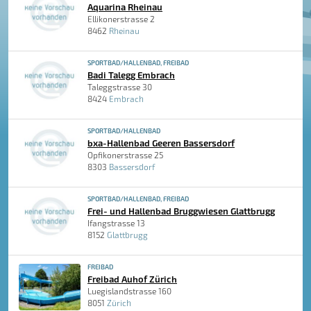
Aquarina Rheinau
Ellikonerstrasse 2
8462
Rheinau
SPORTBAD/HALLENBAD, FREIBAD
Badi Talegg Embrach
Taleggstrasse 30
8424
Embrach
SPORTBAD/HALLENBAD
bxa-Hallenbad Geeren Bassersdorf
Opfikonerstrasse 25
8303
Bassersdorf
SPORTBAD/HALLENBAD, FREIBAD
Frei- und Hallenbad Bruggwiesen Glattbrugg
Ifangstrasse 13
8152
Glattbrugg
FREIBAD
Freibad Auhof Zürich
Luegislandstrasse 160
8051
Zürich