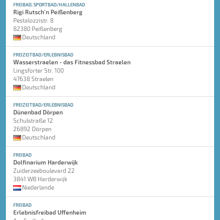
FREIBAD, SPORTBAD/HALLENBAD
Rigi Rutsch'n Peißenberg
Pestalozzistr. 8
82380 Peißenberg
Deutschland
FREIZEITBAD/ERLEBNISBAD
Wasserstraelen - das Fitnessbad Straelen
Lingsforter Str. 100
47638 Straelen
Deutschland
FREIZEITBAD/ERLEBNISBAD
Dünenbad Dörpen
Schulstraße 12
26892 Dörpen
Deutschland
FREIBAD
Dolfinarium Harderwijk
Zuiderzeeboulevard 22
3841 WB Harderwijk
Niederlande
FREIBAD
Erlebnisfreibad Uffenheim