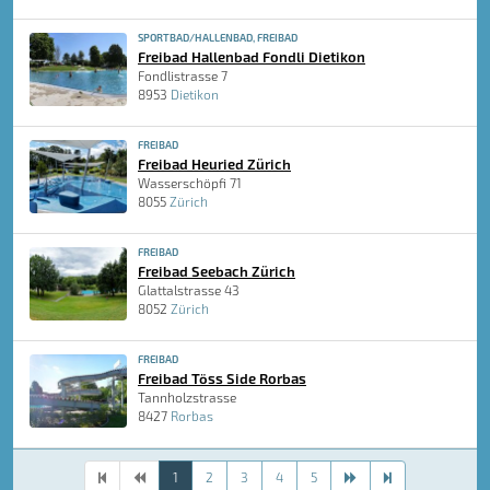
SPORTBAD/HALLENBAD, FREIBAD
Freibad Hallenbad Fondli Dietikon
Fondlistrasse 7
8953
Dietikon
FREIBAD
Freibad Heuried Zürich
Wasserschöpfi 71
8055
Zürich
FREIBAD
Freibad Seebach Zürich
Glattalstrasse 43
8052
Zürich
FREIBAD
Freibad Töss Side Rorbas
Tannholzstrasse
8427
Rorbas
1
2
3
4
5