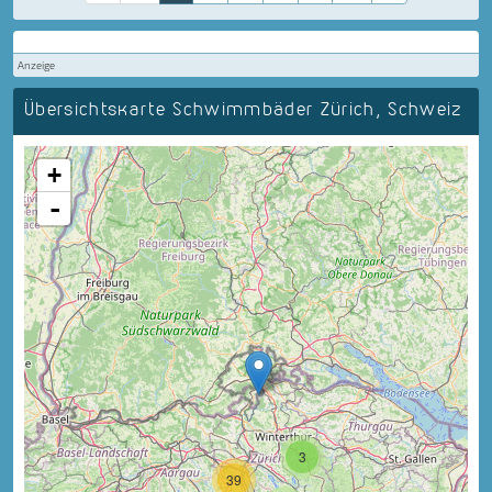
Anzeige
Übersichtskarte Schwimmbäder Zürich, Schweiz
+
-
3
39