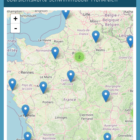
+
-
2
3