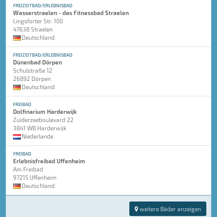
FREIZEITBAD/ERLEBNISBAD
Wasserstraelen - das Fitnessbad Straelen
Lingsforter Str. 100
47638 Straelen
Deutschland
FREIZEITBAD/ERLEBNISBAD
Dünenbad Dörpen
Schulstraße 12
26892 Dörpen
Deutschland
FREIBAD
Dolfinarium Harderwijk
Zuiderzeeboulevard 22
3841 WB Harderwijk
Niederlande
FREIBAD
Erlebnisfreibad Uffenheim
Am Freibad
97215 Uffenheim
Deutschland
weitere Bäder anzeigen