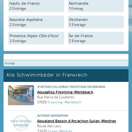
Hauts-de-France
Normandie
2 Einträge
1 Eintrag
Nouvelle-Aquitaine
Okzitanien
2 Einträge
3 Einträge
Provence-Alpes-Côte d’Azur
Île-de-France
3 Einträge
2 Einträge
Anzeige
Alle Schwimmbäder in Frankreich
SPORTBAD/HALLENBAD, FREIZEITBAD/ERLEBNISBAD
Aquagliss Freyming-Merlebach
Rue Pierre de Coubertin
57800
Freyming-Merlebach
OUTDOOR-WASSERPARK
Aqualand Bassin d'Arcachon Gujan-Mestras
Route des Lacs
33470
Gujan-Mestras