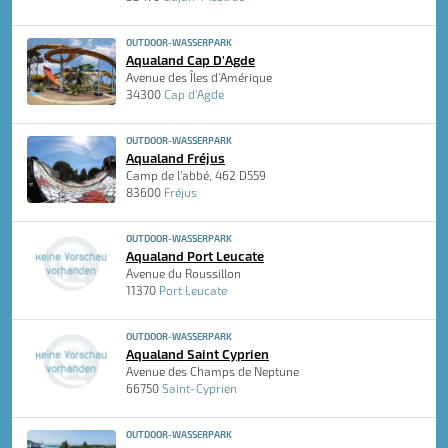
OUTDOOR-WASSERPARK
Aqualand Cap D'Agde
Avenue des Îles d'Amérique
34300
Cap d'Agde
OUTDOOR-WASSERPARK
Aqualand Fréjus
Camp de l'abbé, 462 D559
83600
Fréjus
OUTDOOR-WASSERPARK
Aqualand Port Leucate
Avenue du Roussillon
11370
Port Leucate
OUTDOOR-WASSERPARK
Aqualand Saint Cyprien
Avenue des Champs de Neptune
66750
Saint-Cyprien
OUTDOOR-WASSERPARK