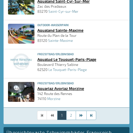
Aqualand Saint-Cyr-Sur-Mer
Zac des Pradeaux
83270
Saint-Cyr-sur-Mer
OUTDOOR-WASSERPARK
Aqualand Sainte-Maxime
Route du Plan de la Tour
83120
Sainte-Maxime
FREIZEITBAD/ERLEBNISBAD
Aqualud Le Touquet-Paris-Plage
Boulevard Thierry Sabine
62520
Le Touquet-Paris-Plage
FREIZEITBAD/ERLEBNISBAD
Aquariaz Avoriaz Morzine
142 Route des Rennes
74110
Morzine
1
2
Übersichtskarte Schwimmbäder Frankreich