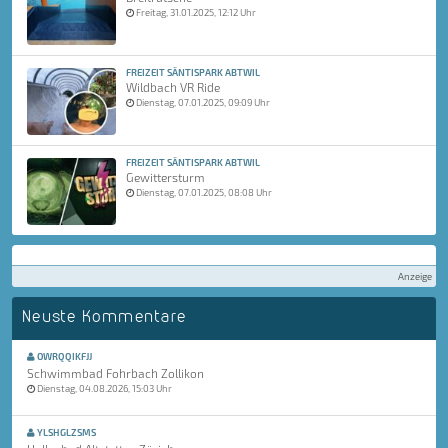
Freitag, 31.01.2025, 12:12 Uhr
FREIZEIT SÄNTISPARK ABTWIL
Wildbach VR Ride
Dienstag, 07.01.2025, 09:09 Uhr
FREIZEIT SÄNTISPARK ABTWIL
Gewittersturm
Dienstag, 07.01.2025, 08:08 Uhr
Anzeige
Neuste Kommentare
OWRQQIKFJJ
Schwimmbad Fohrbach Zollikon
Dienstag, 04.08.2026, 15:03 Uhr
YLSHGLZSMS