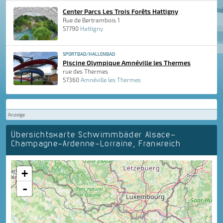
Center Parcs Les Trois Forêts Hattigny
Rue de Bertrambois 1
57790
Hattigny
SPORTBAD/HALLENBAD
Piscine Olympique Amnéville les Thermes
rue des Thermes
57360
Amnéville les Thermes
Anzeige
Übersichtskarte Schwimmbäder Alsace-
Champagne-Ardenne-Lorraine, Frankreich
+
-