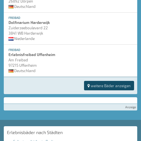
26892 Dörpen
Deutschland
FREIBAD
Dolfinarium Harderwijk
Zuiderzeeboulevard 22
3841 WB Harderwijk
Niederlande
FREIBAD
Erlebnisfreibad Uffenheim
Am Freibad
97215 Uffenheim
Deutschland
weitere Bäder anzeigen
Anzeige
Erlebnisbäder nach Städten