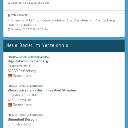
Dienstag, 04.08.2026, 15:03 Uhr
GZDLYRMKSE
Thermenwelt Erding - Spektakuläres Rutscherlebnis auf der Big Bang
Half-Pipe-Rutsche
Samstag, 25.07.2026, 17:05 Uhr
Neue Bäder im Verzeichnis
FREIBAD, SPORTBAD/HALLENBAD
Rigi Rutsch'n Peißenberg
Pestalozzistr. 8
82380 Peißenberg
Deutschland
FREIZEITBAD/ERLEBNISBAD
Wasserstraelen - das Fitnessbad Straelen
Lingsforter Str. 100
47638 Straelen
Deutschland
FREIZEITBAD/ERLEBNISBAD
Dünenbad Dörpen
Schulstraße 12