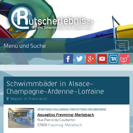
Menü und Suche
Menü
Schwimmbäder in Alsace-
Champagne-Ardenne-Lorraine
Region in Frankreich
SPORTBAD/HALLENBAD, FREIZEITBAD/ERLEBNISBAD
Aquagliss Freyming-Merlebach
Rue Pierre de Coubertin
57800
Freyming-Merlebach