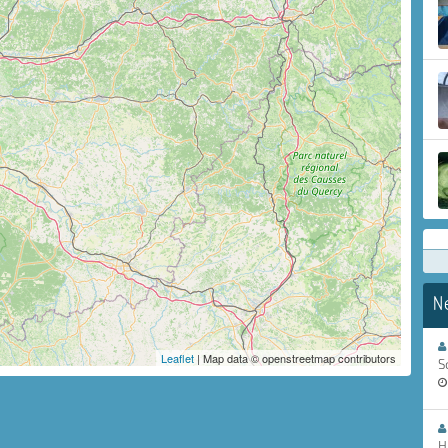
N
Leaflet
| Map data © openstreetmap contributors
S
H