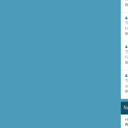
T
F
T
F
T
d
N
F
R