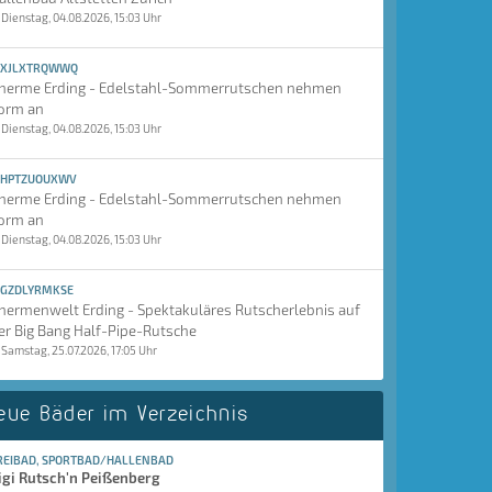
Dienstag, 04.08.2026, 15:03 Uhr
XJLXTRQWWQ
herme Erding - Edelstahl-Sommerrutschen nehmen
orm an
Dienstag, 04.08.2026, 15:03 Uhr
HPTZUOUXWV
herme Erding - Edelstahl-Sommerrutschen nehmen
orm an
Dienstag, 04.08.2026, 15:03 Uhr
GZDLYRMKSE
hermenwelt Erding - Spektakuläres Rutscherlebnis auf
er Big Bang Half-Pipe-Rutsche
Samstag, 25.07.2026, 17:05 Uhr
eue Bäder im Verzeichnis
REIBAD, SPORTBAD/HALLENBAD
igi Rutsch'n Peißenberg