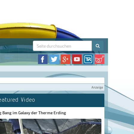
Anzeige
eatured Video
g Bang im Galaxy der Therme Erding