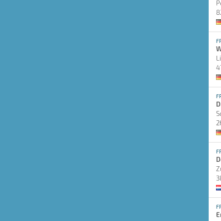
P
8
F
W
L
4
F
D
S
2
F
D
Z
3
F
E