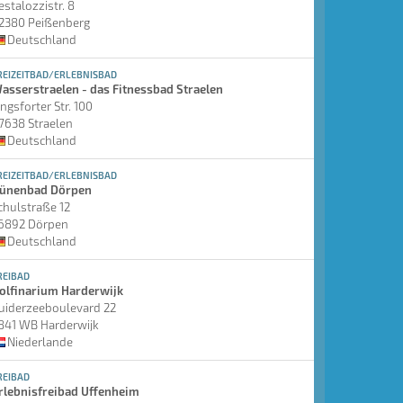
estalozzistr. 8
2380 Peißenberg
Deutschland
REIZEITBAD/ERLEBNISBAD
asserstraelen - das Fitnessbad Straelen
ingsforter Str. 100
7638 Straelen
Deutschland
REIZEITBAD/ERLEBNISBAD
ünenbad Dörpen
chulstraße 12
6892 Dörpen
Deutschland
REIBAD
olfinarium Harderwijk
uiderzeeboulevard 22
841 WB Harderwijk
Niederlande
REIBAD
rlebnisfreibad Uffenheim