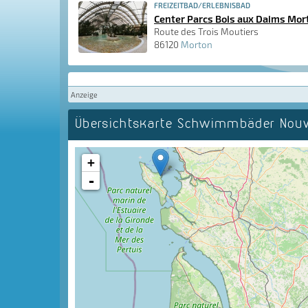
FREIZEITBAD/ERLEBNISBAD
Center Parcs Bois aux Daims Mor
Route des Trois Moutiers
86120
Morton
Anzeige
Übersichtskarte Schwimmbäder Nouve
+
-