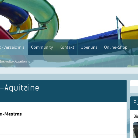
-Verzeichnis
Community
Kontakt
Über uns
Online-Shop
Nouvelle-Aquitaine
-Aquitaine
F
an-Mestras
Bi