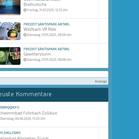
Breitrutsche
Freitag, 31.01.2025, 12:12 Uhr
FREIZEIT SÄNTISPARK ABTWIL
Wildbach VR Ride
Dienstag, 07.01.2025, 09:09 Uhr
FREIZEIT SÄNTISPARK ABTWIL
Gewittersturm
Dienstag, 07.01.2025, 08:08 Uhr
Anzeige
euste Kommentare
OWRQQIKFJJ
chwimmbad Fohrbach Zollikon
Dienstag, 04.08.2026, 15:03 Uhr
YLSHGLZSMS
allenbad Altstetten Zürich