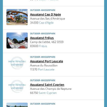
OUTDOOR-WASSERPARK
Aqualand Cap D'Agde
Avenue des Îles d'Amérique
34300
Cap d'Agde
OUTDOOR-WASSERPARK
Aqualand Fréjus
Camp de l'abbé, 462 D559
83600
Fréjus
OUTDOOR-WASSERPARK
Aqualand Port Leucate
Avenue du Roussillon
11370
Port Leucate
OUTDOOR-WASSERPARK
Aqualand Saint Cyprien
Avenue des Champs de Neptune
66750
Saint-Cyprien
OUTDOOR-WASSERPARK