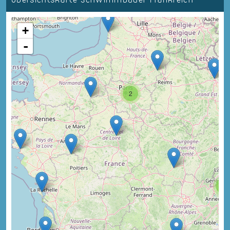
+
-
2
3