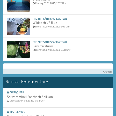
Freitag, 31.01.2025, 12:12 Uhr
FREIZEIT SÄNTISPARK ABTWIL
Wildbach VR Ride
Dienstag, 07.01.2025, 09:09 Uhr
FREIZEIT SÄNTISPARK ABTWIL
Gewittersturm
Dienstag, 07.01.2025, 08:08 Uhr
Anzeige
Neuste Kommentare
OWRQQIKFJJ
Schwimmbad Fohrbach Zollikon
Dienstag, 04.08.2026, 15:03 Uhr
YLSHGLZSMS