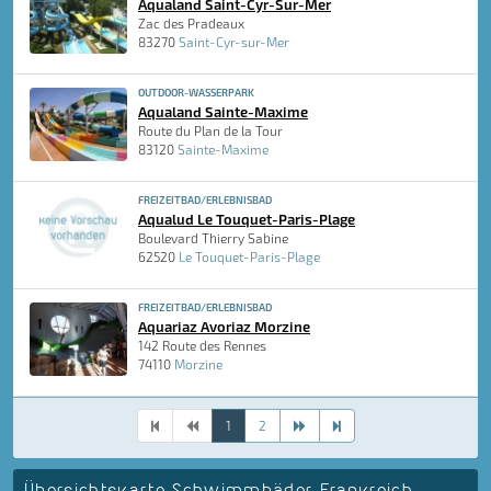
Aqualand Saint-Cyr-Sur-Mer
Zac des Pradeaux
83270
Saint-Cyr-sur-Mer
OUTDOOR-WASSERPARK
Aqualand Sainte-Maxime
Route du Plan de la Tour
83120
Sainte-Maxime
FREIZEITBAD/ERLEBNISBAD
Aqualud Le Touquet-Paris-Plage
Boulevard Thierry Sabine
62520
Le Touquet-Paris-Plage
FREIZEITBAD/ERLEBNISBAD
Aquariaz Avoriaz Morzine
142 Route des Rennes
74110
Morzine
1
2
Übersichtskarte Schwimmbäder Frankreich