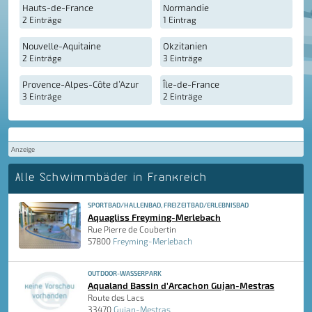
Hauts-de-France
Normandie
2 Einträge
1 Eintrag
Nouvelle-Aquitaine
Okzitanien
2 Einträge
3 Einträge
Provence-Alpes-Côte d’Azur
Île-de-France
3 Einträge
2 Einträge
Anzeige
Alle Schwimmbäder in Frankreich
SPORTBAD/HALLENBAD, FREIZEITBAD/ERLEBNISBAD
Aquagliss Freyming-Merlebach
Rue Pierre de Coubertin
57800
Freyming-Merlebach
OUTDOOR-WASSERPARK
Aqualand Bassin d'Arcachon Gujan-Mestras
Route des Lacs
33470
Gujan-Mestras