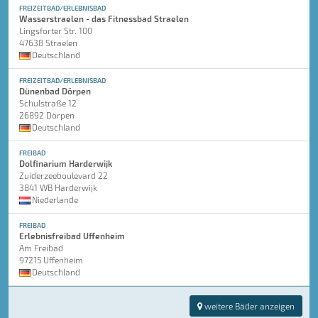
FREIZEITBAD/ERLEBNISBAD
Wasserstraelen - das Fitnessbad Straelen
Lingsforter Str. 100
47638 Straelen
Deutschland
FREIZEITBAD/ERLEBNISBAD
Dünenbad Dörpen
Schulstraße 12
26892 Dörpen
Deutschland
FREIBAD
Dolfinarium Harderwijk
Zuiderzeeboulevard 22
3841 WB Harderwijk
Niederlande
FREIBAD
Erlebnisfreibad Uffenheim
Am Freibad
97215 Uffenheim
Deutschland
weitere Bäder anzeigen