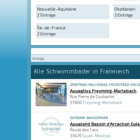
Nouvelle-Aquitaine
Okzitanien
2 Einträge
3 Einträge
Île-de-France
2 Einträge
Anzeige
Alle Schwimmbäder in Frankreich
SPORTBAD/HALLENBAD, FREIZEITBAD/ERLE
Aquagliss Freyming-Merlebach
Rue Pierre de Coubertin
57800
Freyming-Merlebach
OUTDOOR-WASSERPARK
Aqualand Bassin d'Arcachon Guj
Route des Lacs
33470
Gujan-Mestras