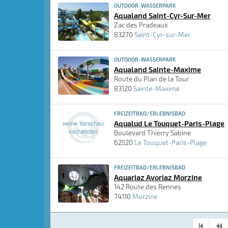
OUTDOOR-WASSERPARK
Aqualand Saint-Cyr-Sur-Mer
Zac des Pradeaux
83270
Saint-Cyr-sur-Mer
OUTDOOR-WASSERPARK
Aqualand Sainte-Maxime
Route du Plan de la Tour
83120
Sainte-Maxime
FREIZEITBAD/ERLEBNISBAD
Aqualud Le Touquet-Paris-Plage
Boulevard Thierry Sabine
62520
Le Touquet-Paris-Plage
FREIZEITBAD/ERLEBNISBAD
Aquariaz Avoriaz Morzine
142 Route des Rennes
74110
Morzine