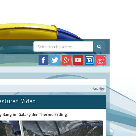
Anzeige
eatured Video
g Bang im Galaxy der Therme Erding