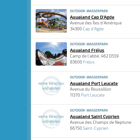
OUTDOOR-WASSERPARK
Aqualand Cap D'Agde
Avenue des Îles d'Amérique
34300
Cap d'Agde
OUTDOOR-WASSERPARK
Aqualand Fréjus
Camp de l'abbé, 462 D559
83600
Fréjus
OUTDOOR-WASSERPARK
Aqualand Port Leucate
Avenue du Roussillon
11370
Port Leucate
OUTDOOR-WASSERPARK
Aqualand Saint Cyprien
Avenue des Champs de Neptune
66750
Saint-Cyprien