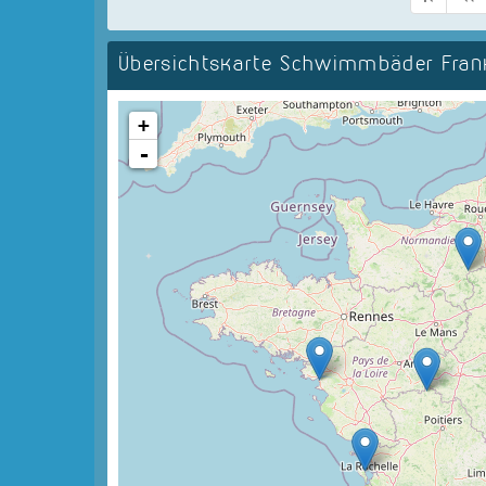
Übersichtskarte Schwimmbäder Fran
+
-