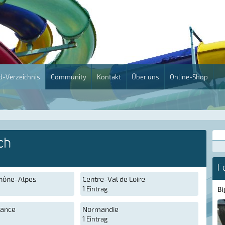
-Verzeichnis
Community
Kontakt
Über uns
Online-Shop
ch
F
hône-Alpes
Centre-Val de Loire
1 Eintrag
Bi
rance
Normandie
1 Eintrag