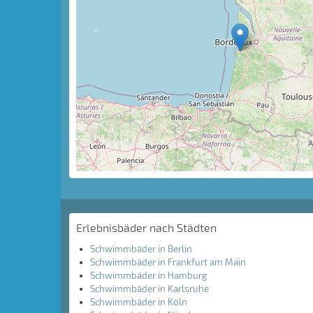
Erlebnisbäder nach Städten
Schwimmbäder in Berlin
Schwimmbäder in Frankfurt am Main
Schwimmbäder in Hamburg
Schwimmbäder in Karlsruhe
Schwimmbäder in Köln