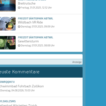
Breitrutsche
Freitag, 31.01.2025, 12:12 Uhr
FREIZEIT SÄNTISPARK ABTWIL
Wildbach VR Ride
Dienstag, 07.01.2025, 09:09 Uhr
FREIZEIT SÄNTISPARK ABTWIL
Gewittersturm
Dienstag, 07.01.2025, 08:08 Uhr
Anzeige
euste Kommentare
OWRQQIKFJJ
chwimmbad Fohrbach Zollikon
Dienstag, 04.08.2026, 15:03 Uhr
YLSHGLZSMS
allenbad Altstetten Zürich