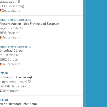
estalozzistr. 8
2380 Peißenberg
Deutschland
REIZEITBAD/ERLEBNISBAD
asserstraelen - das Fitnessbad Straelen
ingsforter Str. 100
7638 Straelen
Deutschland
REIZEITBAD/ERLEBNISBAD
ünenbad Dörpen
chulstraße 12
6892 Dörpen
Deutschland
REIBAD
olfinarium Harderwijk
uiderzeeboulevard 22
841 WB Harderwijk
Niederlande
REIBAD
rlebnisfreibad Uffenheim