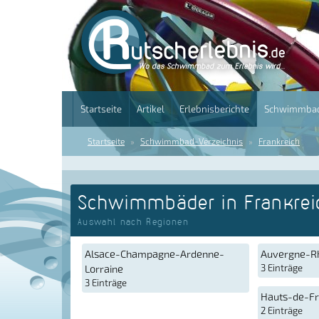
Startseite
Artikel
Erlebnisberichte
Schwimmbad
Startseite
Schwimmbad-Verzeichnis
Frankreich
Schwimmbäder in Frankrei
Auswahl nach Regionen
Alsace-Champagne-Ardenne-
Auvergne-R
Lorraine
3 Einträge
3 Einträge
Hauts-de-F
2 Einträge