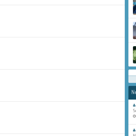
N
S
H