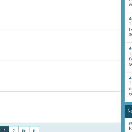
T
F
T
F
T
d
N
F
R
1
2