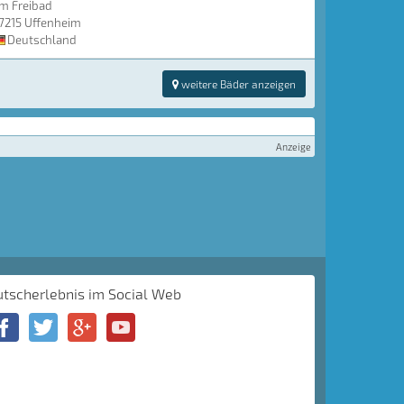
m Freibad
7215 Uffenheim
Deutschland
weitere Bäder anzeigen
Anzeige
utscherlebnis im Social Web