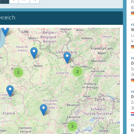
P
8
kreich
F
W
L
4
F
D
S
2
2
2
F
D
Z
3
F
3
E