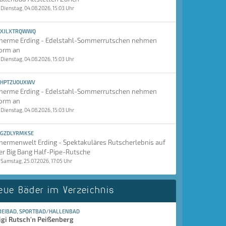
Dienstag, 04.08.2026, 15:03 Uhr
XJLXTRQWWQ
herme Erding - Edelstahl-Sommerrutschen nehmen
orm an
Dienstag, 04.08.2026, 15:03 Uhr
HPTZUOUXWV
herme Erding - Edelstahl-Sommerrutschen nehmen
orm an
Dienstag, 04.08.2026, 15:03 Uhr
GZDLYRMKSE
hermenwelt Erding - Spektakuläres Rutscherlebnis auf
er Big Bang Half-Pipe-Rutsche
Samstag, 25.07.2026, 17:05 Uhr
eue Bäder im Verzeichnis
REIBAD, SPORTBAD/HALLENBAD
igi Rutsch'n Peißenberg