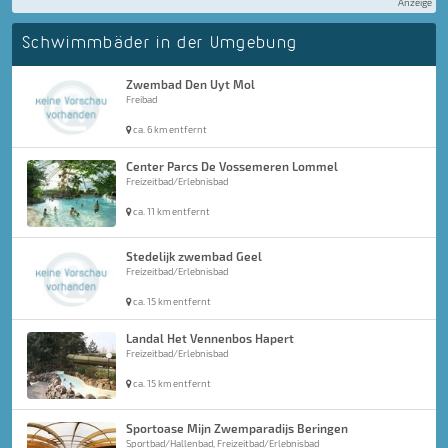
Anzeige
Schwimmbäder in der Umgebung
Zwembad Den Uyt Mol
Freibad
ca. 6 km entfernt
Center Parcs De Vossemeren Lommel
Freizeitbad/Erlebnisbad
ca. 11 km entfernt
Stedelijk zwembad Geel
Freizeitbad/Erlebnisbad
ca. 15 km entfernt
Landal Het Vennenbos Hapert
Freizeitbad/Erlebnisbad
ca. 15 km entfernt
Sportoase Mijn Zwemparadijs Beringen
Sportbad/Hallenbad, Freizeitbad/Erlebnisbad