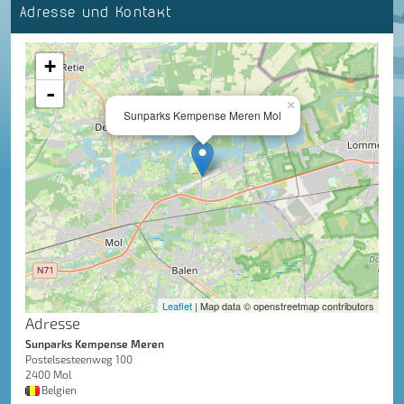
Adresse und Kontakt
+
-
×
Sunparks Kempense Meren Mol
Leaflet
| Map data © openstreetmap contributors
Adresse
Sunparks Kempense Meren
Postelsesteenweg 100
2400 Mol
Belgien