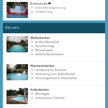
Breitrutsche
keine Altersbegrenzung
10 Meter lang
Becken
Wellenbecken
großer Wasserfall
Strandeinstieg
Wasserspeier
seitliche Beckenleitern
Abenteuerbecken
Landezone für Rutschen
Verbindung zum Außenbecken
Strömungskanal in Felsenhöhle
Außenbecken
Whirlliegen
Unterwasser-Sitzbank