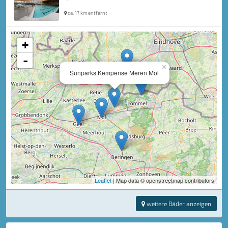
ca. 17 km entfernt
+
-
×
Sunparks Kempense Meren Mol
Leaflet
| Map data © openstreetmap contributors
weitere Bäder anzeigen