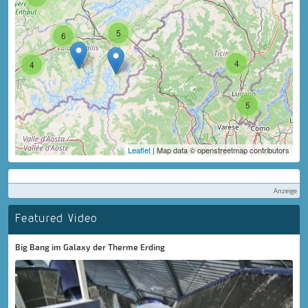
5
6
4
4
5
Leaflet
| Map data © openstreetmap contributors
Anzeige
Featured Video
Big Bang im Galaxy der Therme Erding