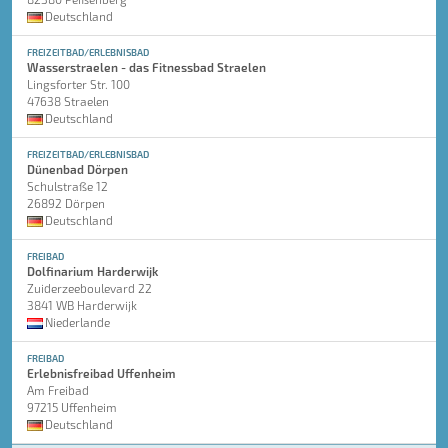
Deutschland
FREIZEITBAD/ERLEBNISBAD
Wasserstraelen - das Fitnessbad Straelen
Lingsforter Str. 100
47638 Straelen
Deutschland
FREIZEITBAD/ERLEBNISBAD
Dünenbad Dörpen
Schulstraße 12
26892 Dörpen
Deutschland
FREIBAD
Dolfinarium Harderwijk
Zuiderzeeboulevard 22
3841 WB Harderwijk
Niederlande
FREIBAD
Erlebnisfreibad Uffenheim
Am Freibad
97215 Uffenheim
Deutschland