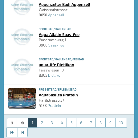
Appenzeller Badi Appenzell
Weissbadstrasse
9050
Appenzell
SPORTBAD/HALLENBAD
Aqua Allalin Saas-Fee
Panoramaweg 1
3906
Saas-Fee
SPORTBAD/HALLENBAD, FREIBAD
aqua-life Dietlikon
Faisswiesen 10
8305
Dietlikon
FREIZEITBAD/ERLEBNISBAD
Aquabasilea Pratteln
Hardstrasse 57
4133
Pratteln
1
2
3
4
5
6
7
8
9
10