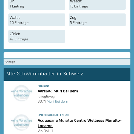
Uri
Waadt
1 Eintrag
15 Einträge
Wallis
Zug
20 Einträge
5 Einträge
Zürich
47 Einträge
Anzeige
Alle Schwimmbäder in Schweiz
FREIBAD
Aarebad Muri bei Bern
Kriegliweg
3074
Muri bei Bern
SPORTBAD/HALLENBAD
Acquasana Muralto Centro Wellness Muralto-
Locarno
Via Balli 1