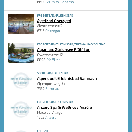
6600
Muralto-Locarno
FREIZEITBAD/ERLEBNISBAD
Ägeribad Oberägeri
Alosenstrasse 2
6315
Oberägeri
FREIZEITBAD/ERLEBNISBAD, THERMALBAD/SOLEBAD
Alpamare Zürichsee Pfäffikon
Gwattstrasse 12
8808
Pfäffikon
SPORTBAD/HALLENBAD
Alpenquell Erlebnisbad Samnaun
Alpenquellweg 37
7562
Samnaun
FREIZEITBAD/ERLEBNISBAD
Anzère Spa & Wellness Anzère
Place du Village
1972
Anzère
FREIBAD