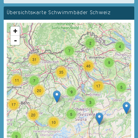
Übersichtskarte Schwimmbäder Schweiz
+
-
2
4
7
31
9
46
18
35
11
7
17
5
20
9
3
17
5
20
10
9