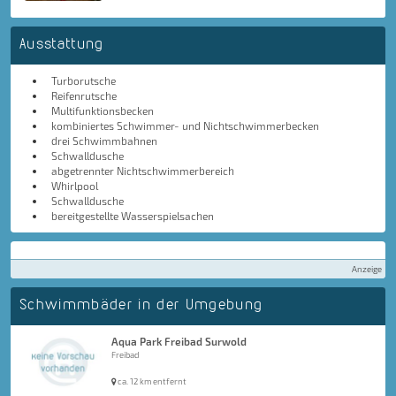
Ausstattung
Turborutsche
Reifenrutsche
Multifunktionsbecken
kombiniertes Schwimmer- und Nichtschwimmerbecken
drei Schwimmbahnen
Schwalldusche
abgetrennter Nichtschwimmerbereich
Whirlpool
Schwalldusche
bereitgestellte Wasserspielsachen
Anzeige
Schwimmbäder in der Umgebung
Aqua Park Freibad Surwold
Freibad
ca. 12 km entfernt