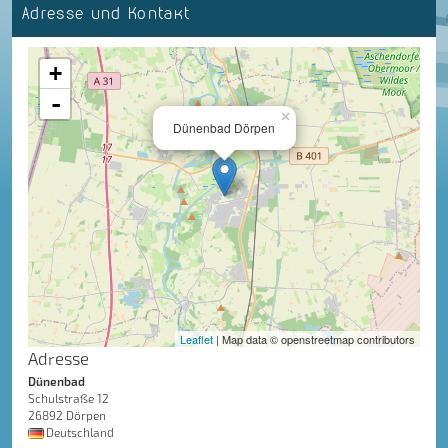
Adresse und Kontakt
+
-
×
Dünenbad Dörpen
Leaflet
| Map data © openstreetmap contributors
Adresse
Dünenbad
Schulstraße 12
26892 Dörpen
Deutschland