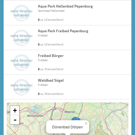
Aqua Park Hallenbad Papenburg
Sportbad/Hallenbad
ca. 12 km entfernt
Aqua Park Freibad Papenburg
Freibad
ca. 12 km entfernt
Freibad Börger
Freibad
ca. 15 km entfernt
Waldbad Sögel
Freibad
ca. 19 km entfernt
+
-
×
Dünenbad Dörpen