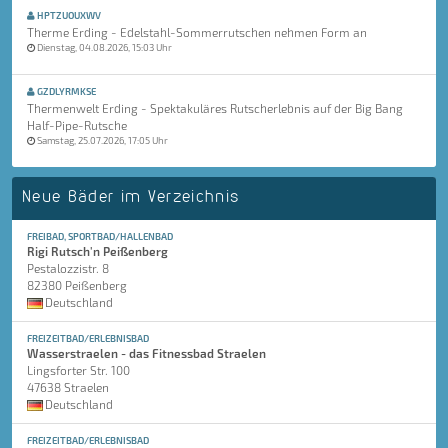
HPTZUOUXWV
Therme Erding - Edelstahl-Sommerrutschen nehmen Form an
Dienstag, 04.08.2026, 15:03 Uhr
GZDLYRMKSE
Thermenwelt Erding - Spektakuläres Rutscherlebnis auf der Big Bang
Half-Pipe-Rutsche
Samstag, 25.07.2026, 17:05 Uhr
Neue Bäder im Verzeichnis
FREIBAD, SPORTBAD/HALLENBAD
Rigi Rutsch'n Peißenberg
Pestalozzistr. 8
82380 Peißenberg
Deutschland
FREIZEITBAD/ERLEBNISBAD
Wasserstraelen - das Fitnessbad Straelen
Lingsforter Str. 100
47638 Straelen
Deutschland
FREIZEITBAD/ERLEBNISBAD