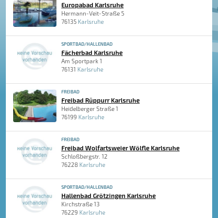
Europabad Karlsruhe
Hermann-Veit-Straße 5
76135
Karlsruhe
SPORTBAD/HALLENBAD
Fächerbad Karlsruhe
Am Sportpark 1
76131
Karlsruhe
FREIBAD
Freibad Rüppurr Karlsruhe
Heidelberger Straße 1
76199
Karlsruhe
FREIBAD
Freibad Wolfartsweier Wölfle Karlsruhe
Schloßbergstr. 12
76228
Karlsruhe
SPORTBAD/HALLENBAD
Hallenbad Grötzingen Karlsruhe
Kirchstraße 13
76229
Karlsruhe