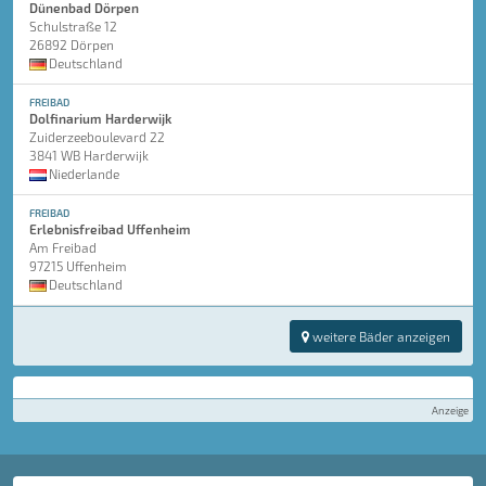
Dünenbad Dörpen
Schulstraße 12
26892 Dörpen
Deutschland
FREIBAD
Dolfinarium Harderwijk
Zuiderzeeboulevard 22
3841 WB Harderwijk
Niederlande
FREIBAD
Erlebnisfreibad Uffenheim
Am Freibad
97215 Uffenheim
Deutschland
weitere Bäder anzeigen
Anzeige