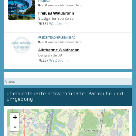
FREIBAD
ca. 11 km von Karlsruhe entfernt
Freibad Waldbronn
Stuttgarter Straße 95
76337
Waldbronn
FREIZEITBAD/ERLEBNISBAD
ca. 11 km von Karlsruhe entfernt
Albtherme Waldbronn
Bergstraße 30
76337
Waldbronn
Anzeige
Übersichtskarte Schwimmbäder Karlsruhe und
Umgebung
+
-