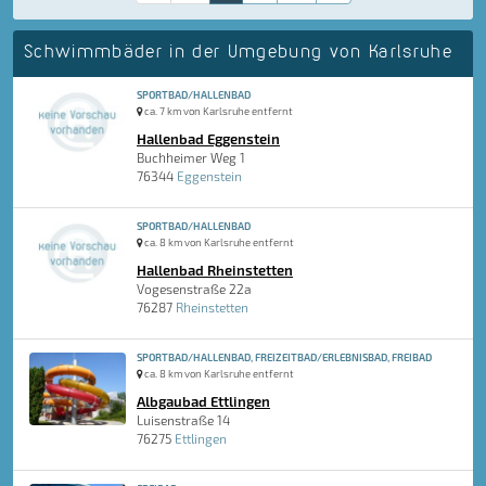
Schwimmbäder in der Umgebung von Karlsruhe
SPORTBAD/HALLENBAD
ca. 7 km von Karlsruhe entfernt
Hallenbad Eggenstein
Buchheimer Weg 1
76344
Eggenstein
SPORTBAD/HALLENBAD
ca. 8 km von Karlsruhe entfernt
Hallenbad Rheinstetten
Vogesenstraße 22a
76287
Rheinstetten
SPORTBAD/HALLENBAD, FREIZEITBAD/ERLEBNISBAD, FREIBAD
ca. 8 km von Karlsruhe entfernt
Albgaubad Ettlingen
Luisenstraße 14
76275
Ettlingen