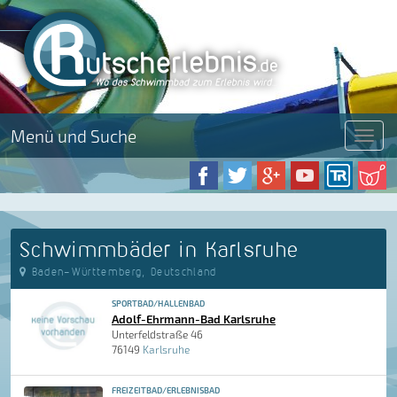
Menü und Suche
Menü
Schwimmbäder in Karlsruhe
Baden-Württemberg, Deutschland
SPORTBAD/HALLENBAD
Adolf-Ehrmann-Bad Karlsruhe
Unterfeldstraße 46
76149
Karlsruhe
FREIZEITBAD/ERLEBNISBAD