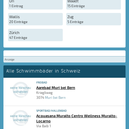
Uri
Waadt
1 Eintrag
15 Einträge
Wallis
Zug
20 Einträge
5 Einträge
Zürich
47 Einträge
Anzeige
Alle Schwimmbäder in Schweiz
FREIBAD
Aarebad Muri bei Bern
Kriegliweg
3074
Muri bei Bern
SPORTBAD/HALLENBAD
Acquasana Muralto Centro Wellness Muralto-
Locarno
Via Balli 1