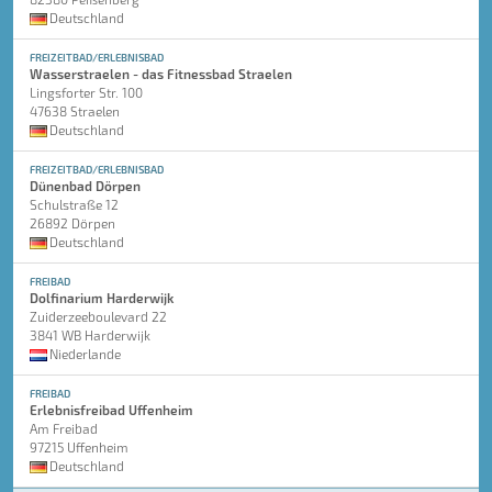
Deutschland
FREIZEITBAD/ERLEBNISBAD
Wasserstraelen - das Fitnessbad Straelen
Lingsforter Str. 100
47638 Straelen
Deutschland
FREIZEITBAD/ERLEBNISBAD
Dünenbad Dörpen
Schulstraße 12
26892 Dörpen
Deutschland
FREIBAD
Dolfinarium Harderwijk
Zuiderzeeboulevard 22
3841 WB Harderwijk
Niederlande
FREIBAD
Erlebnisfreibad Uffenheim
Am Freibad
97215 Uffenheim
Deutschland