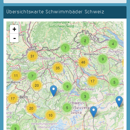
Übersichtskarte Schwimmbäder Schweiz
+
-
2
4
7
31
9
46
18
35
11
7
17
5
20
9
3
17
5
20
10
9