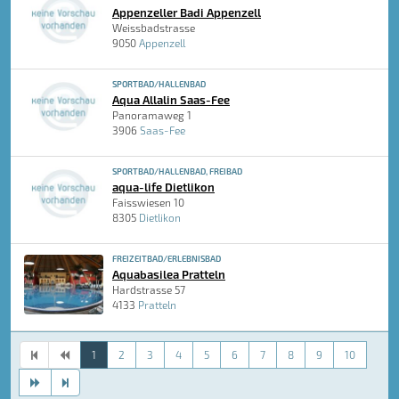
Appenzeller Badi Appenzell
Weissbadstrasse
9050
Appenzell
SPORTBAD/HALLENBAD
Aqua Allalin Saas-Fee
Panoramaweg 1
3906
Saas-Fee
SPORTBAD/HALLENBAD, FREIBAD
aqua-life Dietlikon
Faisswiesen 10
8305
Dietlikon
FREIZEITBAD/ERLEBNISBAD
Aquabasilea Pratteln
Hardstrasse 57
4133
Pratteln
1
2
3
4
5
6
7
8
9
10