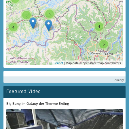
5
6
4
4
5
Leaflet
| Map data © openstreetmap contributors
Anzeige
Featured Video
Big Bang im Galaxy der Therme Erding