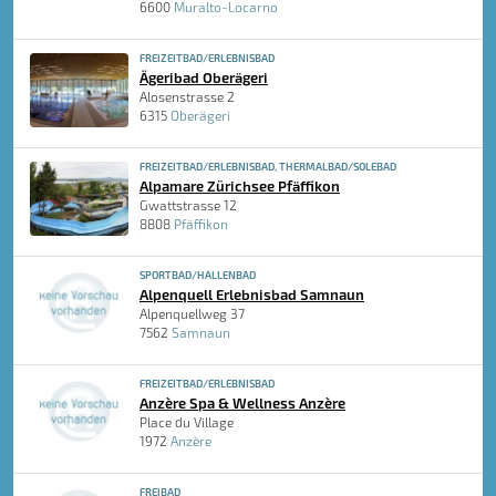
6600
Muralto-Locarno
FREIZEITBAD/ERLEBNISBAD
Ägeribad Oberägeri
Alosenstrasse 2
6315
Oberägeri
FREIZEITBAD/ERLEBNISBAD, THERMALBAD/SOLEBAD
Alpamare Zürichsee Pfäffikon
Gwattstrasse 12
8808
Pfäffikon
SPORTBAD/HALLENBAD
Alpenquell Erlebnisbad Samnaun
Alpenquellweg 37
7562
Samnaun
FREIZEITBAD/ERLEBNISBAD
Anzère Spa & Wellness Anzère
Place du Village
1972
Anzère
FREIBAD