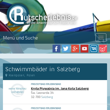
Menü und Suche
Menü
Schwimmbäder in Salzberg
Kleinpolen, Polen
FREIZEITBAD/ERLEBNISBAD
Kryta Pływalnia im. Jana Kota Salzberg
Św. Leonarda 34
32-700
Salzberg
FREIZEITBAD/ERLEBNISBAD