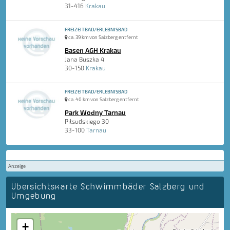
31-416
Krakau
FREIZEITBAD/ERLEBNISBAD
ca. 39 km von Salzberg entfernt
Basen AGH Krakau
Jana Buszka 4
30-150
Krakau
FREIZEITBAD/ERLEBNISBAD
ca. 40 km von Salzberg entfernt
Park Wodny Tarnau
Piłsudskiego 30
33-100
Tarnau
Anzeige
Übersichtskarte Schwimmbäder Salzberg und
Umgebung
+