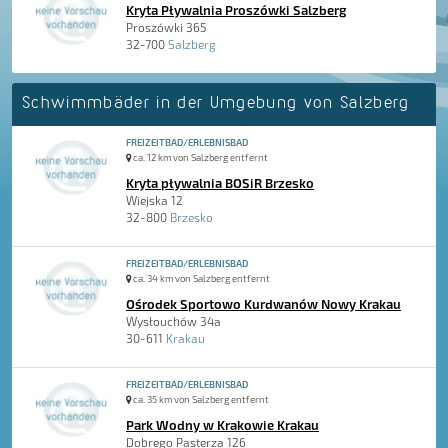
Kryta Pływalnia Proszówki Salzberg
Proszówki 365
32-700
Salzberg
Schwimmbäder in der Umgebung von Salzberg
FREIZEITBAD/ERLEBNISBAD
ca. 12 km von Salzberg entfernt
Kryta pływalnia BOSiR Brzesko
Wiejska 12
32-800
Brzesko
FREIZEITBAD/ERLEBNISBAD
ca. 34 km von Salzberg entfernt
Ośrodek Sportowo Kurdwanów Nowy Krakau
Wysłouchów 34a
30-611
Krakau
FREIZEITBAD/ERLEBNISBAD
ca. 35 km von Salzberg entfernt
Park Wodny w Krakowie Krakau
Dobrego Pasterza 126