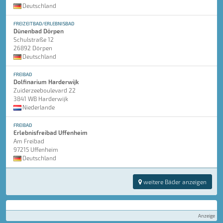
Deutschland
FREIZEITBAD/ERLEBNISBAD
Dünenbad Dörpen
Schulstraße 12
26892 Dörpen
Deutschland
FREIBAD
Dolfinarium Harderwijk
Zuiderzeeboulevard 22
3841 WB Harderwijk
Niederlande
FREIBAD
Erlebnisfreibad Uffenheim
Am Freibad
97215 Uffenheim
Deutschland
weitere Bäder anzeigen
Anzeige