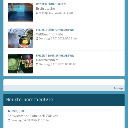
WESTFALENBAD HAGEN
Breitrutsche
Freitag, 31.01.2025, 12:12 Uhr
FREIZEIT SÄNTISPARK ABTWIL
Wildbach VR Ride
Dienstag, 07.01.2025, 09:09 Uhr
FREIZEIT SÄNTISPARK ABTWIL
Gewittersturm
Dienstag, 07.01.2025, 08:08 Uhr
Anzeige
Neuste Kommentare
OWRQQIKFJJ
Schwimmbad Fohrbach Zollikon
Dienstag, 04.08.2026, 15:03 Uhr