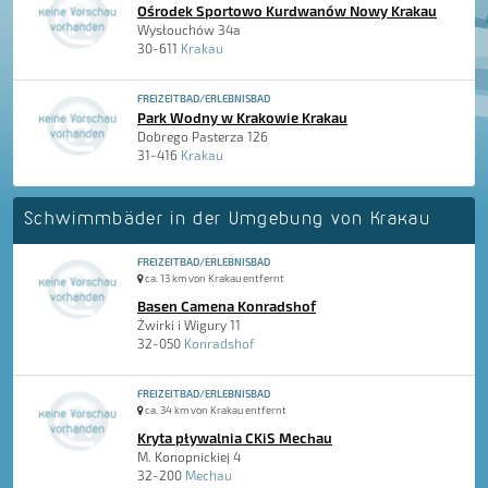
Ośrodek Sportowo Kurdwanów Nowy Krakau
Wysłouchów 34a
30-611
Krakau
FREIZEITBAD/ERLEBNISBAD
Park Wodny w Krakowie Krakau
Dobrego Pasterza 126
31-416
Krakau
Schwimmbäder in der Umgebung von Krakau
FREIZEITBAD/ERLEBNISBAD
ca. 13 km von Krakau entfernt
Basen Camena Konradshof
Żwirki i Wigury 11
32-050
Konradshof
FREIZEITBAD/ERLEBNISBAD
ca. 34 km von Krakau entfernt
Kryta pływalnia CKiS Mechau
M. Konopnickiej 4
32-200
Mechau