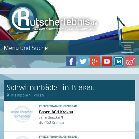
Menü und Suche
Menü
Schwimmbäder in Krakau
Kleinpolen, Polen
FREIZEITBAD/ERLEBNISBAD
Basen AGH Krakau
Jana Buszka 4
30-150
Krakau
FREIZEITBAD/ERLEBNISBAD