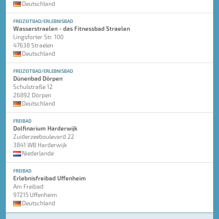
Deutschland
FREIZEITBAD/ERLEBNISBAD
Wasserstraelen - das Fitnessbad Straelen
Lingsforter Str. 100
47638 Straelen
Deutschland
FREIZEITBAD/ERLEBNISBAD
Dünenbad Dörpen
Schulstraße 12
26892 Dörpen
Deutschland
FREIBAD
Dolfinarium Harderwijk
Zuiderzeeboulevard 22
3841 WB Harderwijk
Niederlande
FREIBAD
Erlebnisfreibad Uffenheim
Am Freibad
97215 Uffenheim
Deutschland