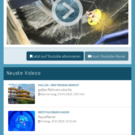
jetzt auf Youtube abonnieren
zum Youtube-Kanal
Neuste Videos
HALLEN- UND FREIBAD WINGST
gelbe Röhrenrutsche
Donnerstag, 03.04.2025, 13:01 Uhr
WESTFALENBAD HAGEN
AquaRacer
Freitag, 31.01.2025, 12:12 Uhr