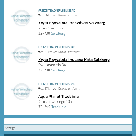
FREIZEITBAD/ERLEBNISBAD
ca. 36 km von Krakau entfernt
Kryta Pływalnia Proszówki Salzberg
Proszówki 365
32-700
Salzberg
FREIZEITBAD/ERLEBNISBAD
ca. 37 km von Krakau entfernt
Kryta Pływalnia im. Jana Kota Salzberg
Św. Leonarda 34
32-700
Salzberg
FREIZEITBAD/ERLEBNISBAD
ca. 37 km von Krakau entfernt
Aqua Planet Trzebinia
Kruczkowskiego 10a
32-540
Trzebinia
Anzeige