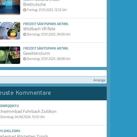
Breitrutsche
Freitag, 31.01.2025, 12:12 Uhr
FREIZEIT SÄNTISPARK ABTWIL
Wildbach VR Ride
Dienstag, 07.01.2025, 09:09 Uhr
FREIZEIT SÄNTISPARK ABTWIL
Gewittersturm
Dienstag, 07.01.2025, 08:08 Uhr
Anzeige
euste Kommentare
OWRQQIKFJJ
chwimmbad Fohrbach Zollikon
Dienstag, 04.08.2026, 15:03 Uhr
YLSHGLZSMS
allenbad Altstetten Zürich