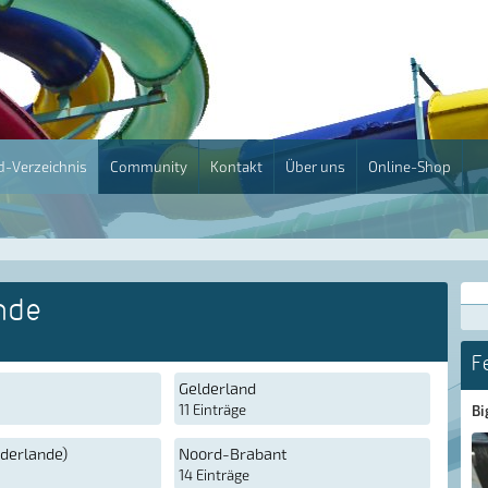
-Verzeichnis
Community
Kontakt
Über uns
Online-Shop
nde
F
Gelderland
11 Einträge
Bi
derlande)
Noord-Brabant
14 Einträge