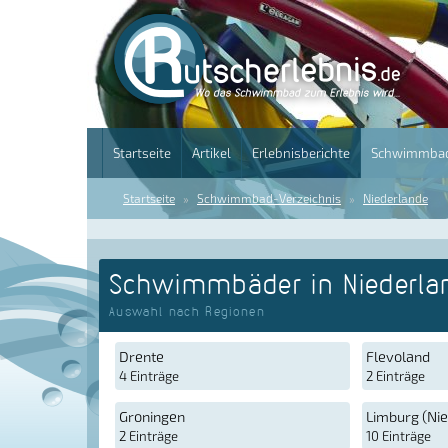
Startseite
Artikel
Erlebnisberichte
Schwimmbad
Startseite
Schwimmbad-Verzeichnis
Niederlande
Schwimmbäder in Niederla
Auswahl nach Regionen
Drente
Flevoland
4 Einträge
2 Einträge
Groningen
Limburg (Nie
2 Einträge
10 Einträge