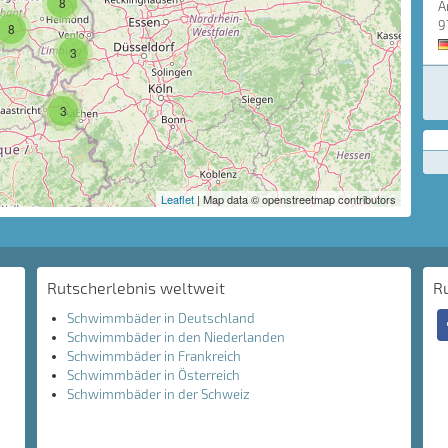
8
A
9
8
3
3
Leaflet
| Map data © openstreetmap contributors
Rutscherlebnis weltweit
R
Schwimmbäder in Deutschland
Schwimmbäder in den Niederlanden
Schwimmbäder in Frankreich
Schwimmbäder in Österreich
Schwimmbäder in der Schweiz