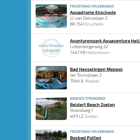
FREIZEITBAD/ERLEBNISBAD
Aquadrome Enschede
J.J. van Deinselaan 2
BR 7541
Enschede
Avonturenpark Aquaventura Hel
Luttenbergerweg 22
7447 PB
Hellendoorn
Bad Hesselingen Meppel
Jan Tooroplaan 2
7944 JL
Meppel
BADESEE/STRANDBAD
Beldert Beach Zoelen
Strandweg 1
4011 LZ
Zoelen
FREIZEITBAD/ERLEBNISBAD
Bosbad Putten