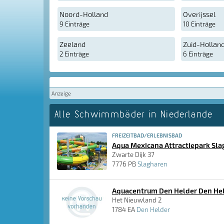
Noord-Holland
Overijssel
9 Einträge
10 Einträge
Zeeland
Zuid-Hollan
2 Einträge
6 Einträge
Anzeige
Alle Schwimmbäder in Niederlande
FREIZEITBAD/ERLEBNISBAD
Aqua Mexicana Attractiepark Sl
Zwarte Dijk 37
7776 PB
Slagharen
Aquacentrum Den Helder Den He
Het Nieuwland 2
1784 EA
Den Helder