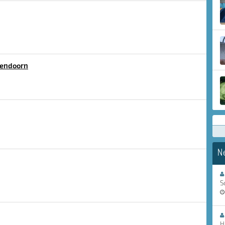
lendoorn
N
S
H