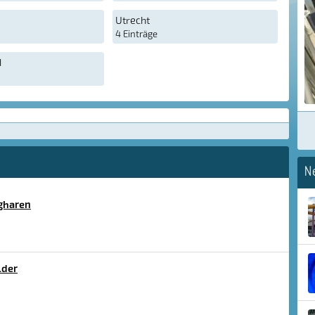
Utrecht
4 Einträge
d
N
agharen
lder