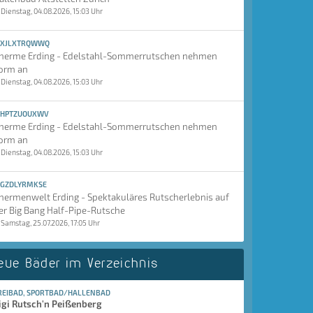
Dienstag, 04.08.2026, 15:03 Uhr
XJLXTRQWWQ
herme Erding - Edelstahl-Sommerrutschen nehmen
orm an
Dienstag, 04.08.2026, 15:03 Uhr
HPTZUOUXWV
herme Erding - Edelstahl-Sommerrutschen nehmen
orm an
Dienstag, 04.08.2026, 15:03 Uhr
GZDLYRMKSE
hermenwelt Erding - Spektakuläres Rutscherlebnis auf
er Big Bang Half-Pipe-Rutsche
Samstag, 25.07.2026, 17:05 Uhr
eue Bäder im Verzeichnis
REIBAD, SPORTBAD/HALLENBAD
igi Rutsch'n Peißenberg