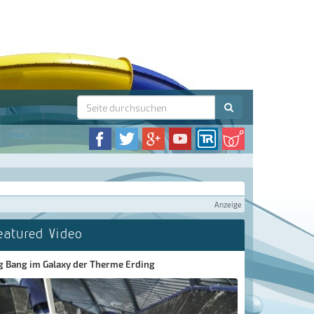
Anzeige
eatured Video
g Bang im Galaxy der Therme Erding