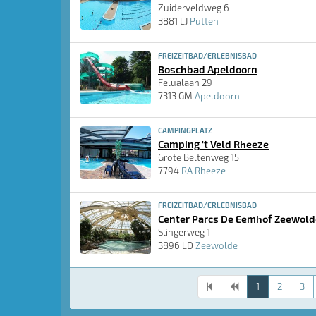
Zuiderveldweg 6
3881 LJ
Putten
FREIZEITBAD/ERLEBNISBAD
Boschbad Apeldoorn
Felualaan 29
7313 GM
Apeldoorn
CAMPINGPLATZ
Camping 't Veld Rheeze
Grote Beltenweg 15
7794
RA Rheeze
FREIZEITBAD/ERLEBNISBAD
Center Parcs De Eemhof Zeewold
Slingerweg 1
3896 LD
Zeewolde
1
2
3