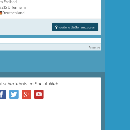
m Freibad
7215 Uffenheim
Deutschland
weitere Bäder anzeigen
Anzeige
utscherlebnis im Social Web