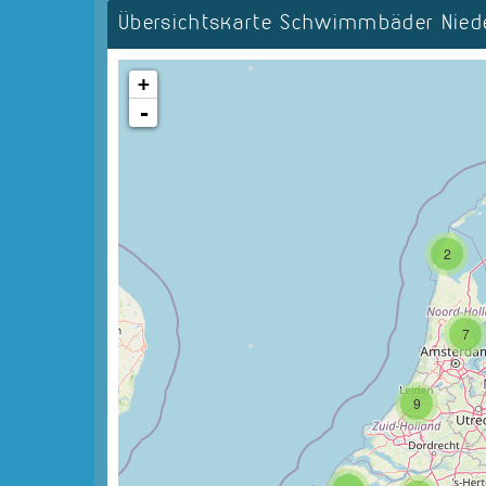
Übersichtskarte Schwimmbäder Nied
+
-
2
7
9