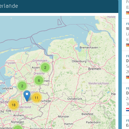
P
erlande
8
F
W
L
4
F
D
S
2
2
6
2
F
D
11
Z
3
18
F
E