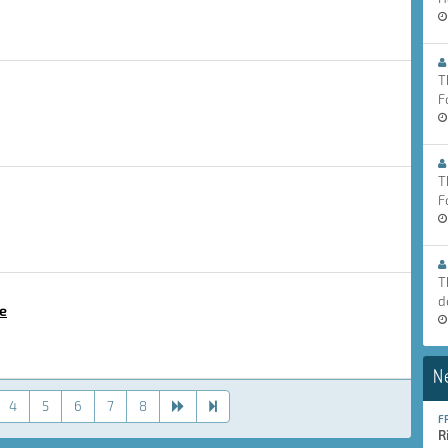
T
F
T
F
T
d
e
N
4
5
6
7
8
F
R