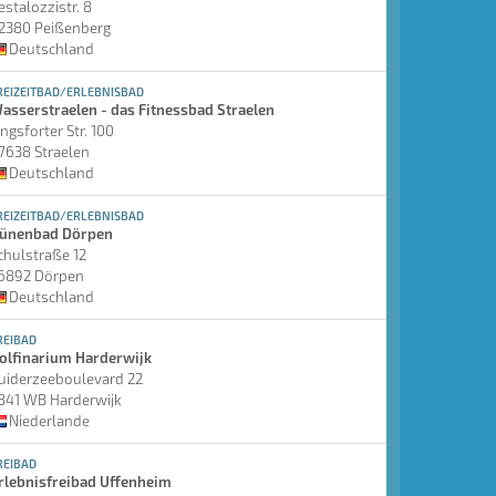
estalozzistr. 8
2380 Peißenberg
Deutschland
REIZEITBAD/ERLEBNISBAD
asserstraelen - das Fitnessbad Straelen
ingsforter Str. 100
7638 Straelen
Deutschland
REIZEITBAD/ERLEBNISBAD
ünenbad Dörpen
chulstraße 12
6892 Dörpen
Deutschland
REIBAD
olfinarium Harderwijk
uiderzeeboulevard 22
841 WB Harderwijk
Niederlande
REIBAD
rlebnisfreibad Uffenheim