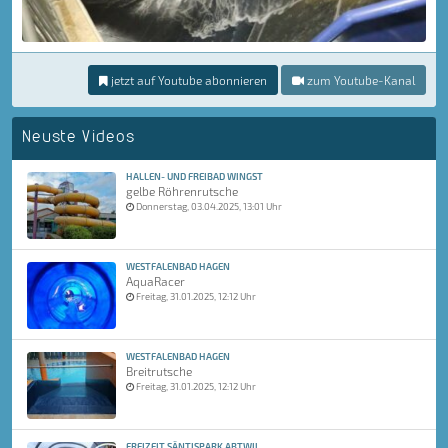
jetzt auf Youtube abonnieren
zum Youtube-Kanal
Neuste Videos
HALLEN- UND FREIBAD WINGST
gelbe Röhrenrutsche
Donnerstag, 03.04.2025, 13:01 Uhr
WESTFALENBAD HAGEN
AquaRacer
Freitag, 31.01.2025, 12:12 Uhr
WESTFALENBAD HAGEN
Breitrutsche
Freitag, 31.01.2025, 12:12 Uhr
FREIZEIT SÄNTISPARK ABTWIL