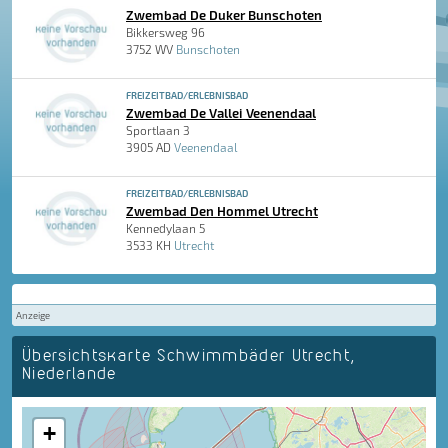
Zwembad De Duker Bunschoten
Bikkersweg 96
3752 WV
Bunschoten
FREIZEITBAD/ERLEBNISBAD
Zwembad De Vallei Veenendaal
Sportlaan 3
3905 AD
Veenendaal
FREIZEITBAD/ERLEBNISBAD
Zwembad Den Hommel Utrecht
Kennedylaan 5
3533 KH
Utrecht
Anzeige
Übersichtskarte Schwimmbäder Utrecht,
Niederlande
+