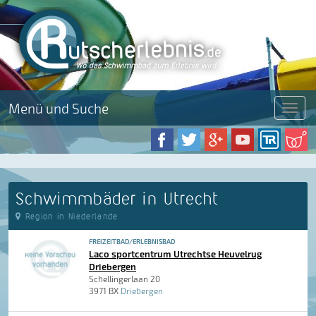
Menü und Suche
Menü
Schwimmbäder in Utrecht
Region in Niederlande
FREIZEITBAD/ERLEBNISBAD
Laco sportcentrum Utrechtse Heuvelrug
Driebergen
Schellingerlaan 20
3971 BX
Driebergen