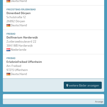
Deutschland
FREIZEITBAD/ERLEBNISBAD
Dünenbad Dörpen
Schulstraße 12
26892 Dörpen
Deutschland
FREIBAD
Dolfinarium Harderwijk
Zuiderzeeboulevard 22
3841 WB Harderwijk
Niederlande
FREIBAD
Erlebnisfreibad Uffenheim
Am Freibad
97215 Uffenheim
Deutschland
weitere Bäder anzeigen
Anzeige