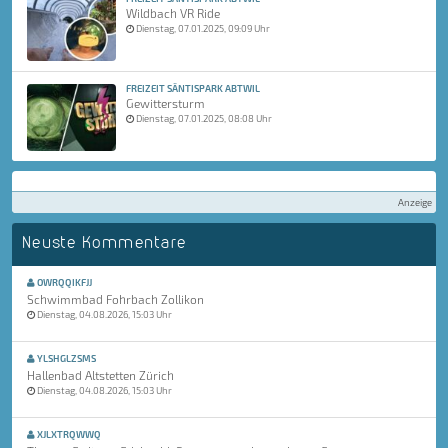
Wildbach VR Ride
Dienstag, 07.01.2025, 09:09 Uhr
FREIZEIT SÄNTISPARK ABTWIL
Gewittersturm
Dienstag, 07.01.2025, 08:08 Uhr
Anzeige
Neuste Kommentare
OWRQQIKFJJ
Schwimmbad Fohrbach Zollikon
Dienstag, 04.08.2026, 15:03 Uhr
YLSHGLZSMS
Hallenbad Altstetten Zürich
Dienstag, 04.08.2026, 15:03 Uhr
XJLXTRQWWQ