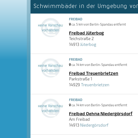
Schwimmbäder in der Umgebung von
FREIBAD
ca. 5 km von Berlin-Spandau entfernt
Freibad Jüterbog
Teichstraße 2
14913
Jüterbog
FREIBAD
ca. 14 km von Berlin-Spandau entfernt
Freibad Treuenbrietzen
Parkstraße 1
14929
Treuenbrietzen
FREIBAD
ca. 14 km von Berlin-Spandau entfernt
Freibad Oehna Niedergörsdorf
Am Freibad
14913
Niedergörsdorf