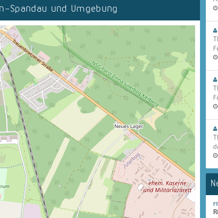
lin-Spandau und Umgebung
T
F
T
F
T
d
N
F
R