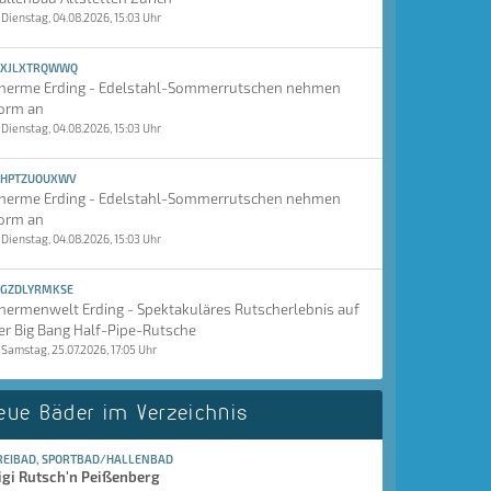
Dienstag, 04.08.2026, 15:03 Uhr
XJLXTRQWWQ
herme Erding - Edelstahl-Sommerrutschen nehmen
orm an
Dienstag, 04.08.2026, 15:03 Uhr
HPTZUOUXWV
herme Erding - Edelstahl-Sommerrutschen nehmen
orm an
Dienstag, 04.08.2026, 15:03 Uhr
GZDLYRMKSE
hermenwelt Erding - Spektakuläres Rutscherlebnis auf
er Big Bang Half-Pipe-Rutsche
Samstag, 25.07.2026, 17:05 Uhr
eue Bäder im Verzeichnis
REIBAD, SPORTBAD/HALLENBAD
igi Rutsch'n Peißenberg