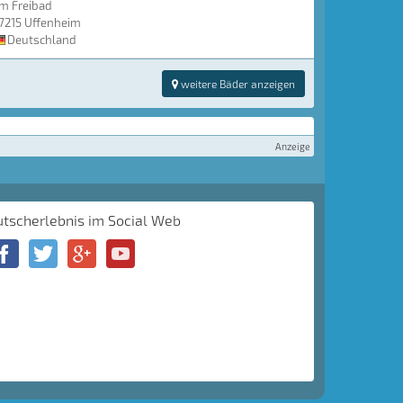
m Freibad
7215 Uffenheim
Deutschland
weitere Bäder anzeigen
Anzeige
utscherlebnis im Social Web