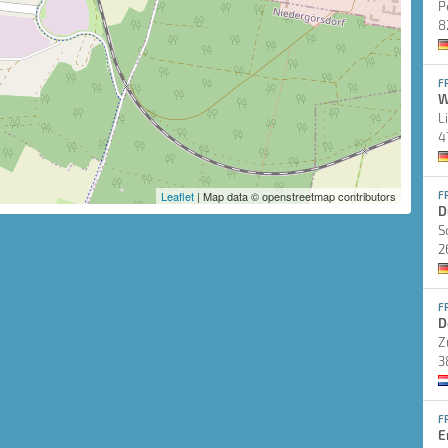
P
8
F
W
L
4
Leaflet
| Map data © openstreetmap contributors
F
D
S
2
F
D
Z
3
F
E