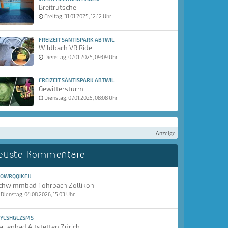
Breitrutsche
Freitag, 31.01.2025, 12:12 Uhr
FREIZEIT SÄNTISPARK ABTWIL
Wildbach VR Ride
Dienstag, 07.01.2025, 09:09 Uhr
FREIZEIT SÄNTISPARK ABTWIL
Gewittersturm
Dienstag, 07.01.2025, 08:08 Uhr
Anzeige
euste Kommentare
OWRQQIKFJJ
chwimmbad Fohrbach Zollikon
Dienstag, 04.08.2026, 15:03 Uhr
YLSHGLZSMS
allenbad Altstetten Zürich