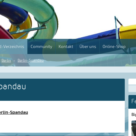
-Verzeichnis
Community
Kontakt
Über uns
Online-Shop
Berlin
Berlin-Spandau
Spandau
F
erlin-Spandau
Bi