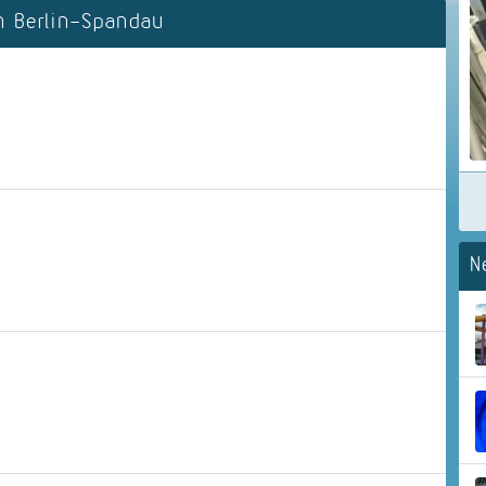
 Berlin-Spandau
N