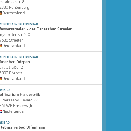
estalozzistr. 8
2380 Peißenberg
Deutschland
REIZEITBAD/ERLEBNISBAD
asserstraelen - das Fitnessbad Straelen
ingsforter Str. 100
7638 Straelen
Deutschland
REIZEITBAD/ERLEBNISBAD
ünenbad Dörpen
chulstraße 12
6892 Dörpen
Deutschland
REIBAD
olfinarium Harderwijk
uiderzeeboulevard 22
841 WB Harderwijk
Niederlande
REIBAD
rlebnisfreibad Uffenheim