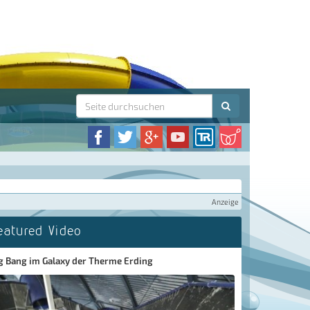
Anzeige
eatured Video
g Bang im Galaxy der Therme Erding