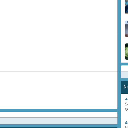
N
S
H