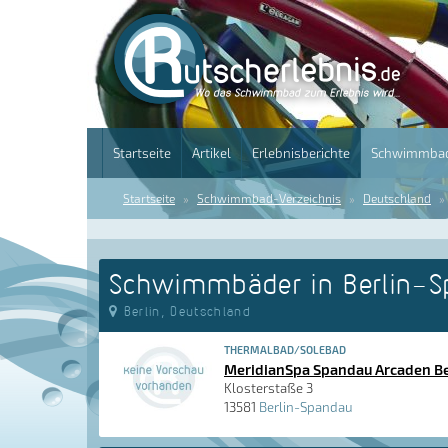
Startseite
Artikel
Erlebnisberichte
Schwimmbad
Startseite
Schwimmbad-Verzeichnis
Deutschland
Schwimmbäder in Berlin-
Berlin, Deutschland
THERMALBAD/SOLEBAD
MeridianSpa Spandau Arcaden B
Klosterstaße 3
13581
Berlin-Spandau