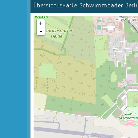
Übersichtskarte Schwimmbäder Ber
+
-