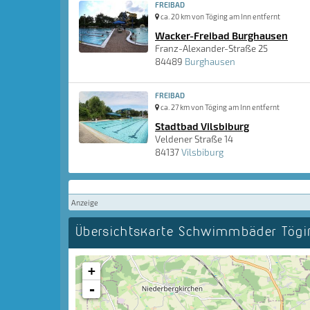
FREIBAD
ca. 20 km von Töging am Inn entfernt
Wacker-Freibad Burghausen
Franz-Alexander-Straße 25
84489
Burghausen
FREIBAD
ca. 27 km von Töging am Inn entfernt
Stadtbad Vilsbiburg
Veldener Straße 14
84137
Vilsbiburg
Anzeige
Übersichtskarte Schwimmbäder Tög
+
-