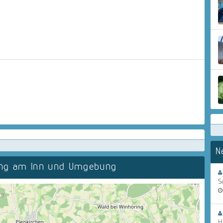
N
ing am Inn und Umgebung
S
H