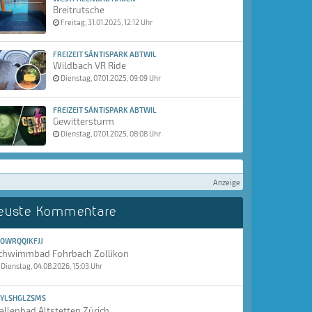
Breitrutsche
Freitag, 31.01.2025, 12:12 Uhr
FREIZEIT SÄNTISPARK ABTWIL
Wildbach VR Ride
Dienstag, 07.01.2025, 09:09 Uhr
FREIZEIT SÄNTISPARK ABTWIL
Gewittersturm
Dienstag, 07.01.2025, 08:08 Uhr
Anzeige
euste Kommentare
OWRQQIKFJJ
chwimmbad Fohrbach Zollikon
Dienstag, 04.08.2026, 15:03 Uhr
YLSHGLZSMS
allenbad Altstetten Zürich