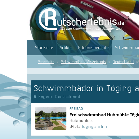
Startseite
Artikel
Erlebnisberichte
Schwimmbad
Startseite
Schwimmbad-Verzeichnis
Deutschland
Schwimmbäder in Töging 
Bayern, Deutschland
FREIBAD
Freischwimmbad Hubmühle Tögi
Hubmühle 3
84513
Töging am Inn