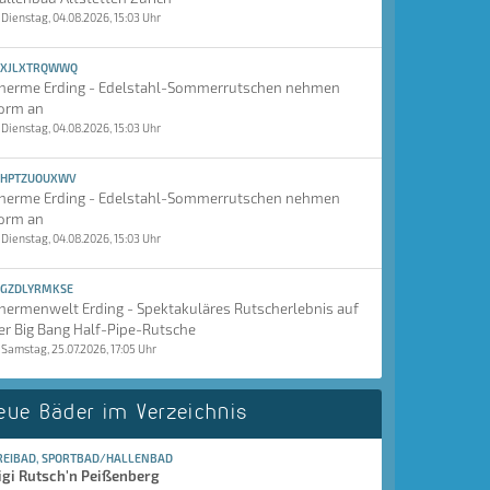
Dienstag, 04.08.2026, 15:03 Uhr
XJLXTRQWWQ
herme Erding - Edelstahl-Sommerrutschen nehmen
orm an
Dienstag, 04.08.2026, 15:03 Uhr
HPTZUOUXWV
herme Erding - Edelstahl-Sommerrutschen nehmen
orm an
Dienstag, 04.08.2026, 15:03 Uhr
GZDLYRMKSE
hermenwelt Erding - Spektakuläres Rutscherlebnis auf
er Big Bang Half-Pipe-Rutsche
Samstag, 25.07.2026, 17:05 Uhr
eue Bäder im Verzeichnis
REIBAD, SPORTBAD/HALLENBAD
igi Rutsch'n Peißenberg