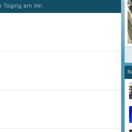
 Töging am Inn
N