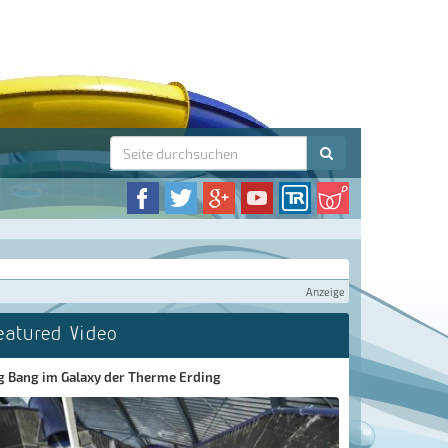
Anzeige
eatured Video
g Bang im Galaxy der Therme Erding