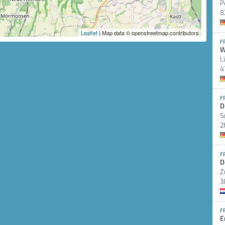
P
8
Leaflet
| Map data © openstreetmap contributors
F
W
L
4
F
D
S
2
F
D
Z
3
F
E