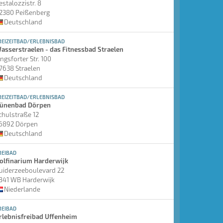
estalozzistr. 8
2380 Peißenberg
Deutschland
REIZEITBAD/ERLEBNISBAD
asserstraelen - das Fitnessbad Straelen
ingsforter Str. 100
7638 Straelen
Deutschland
REIZEITBAD/ERLEBNISBAD
ünenbad Dörpen
chulstraße 12
6892 Dörpen
Deutschland
REIBAD
olfinarium Harderwijk
uiderzeeboulevard 22
841 WB Harderwijk
Niederlande
REIBAD
rlebnisfreibad Uffenheim