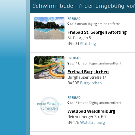
Schwimmbäder in der Umgebung von
FREIBAD
ca. 7 km von Töging am Inn entfernt
Freibad St. Georgen Altötting
St. Georgen 5
84503
Altötting
FREIBAD
ca. 14 km von Töging am Inn entfernt
Freibad Burgkirchen
Burghauser Straße 17
84508
Burgkirchen
FREIBAD
ca. 15 km von Töging am Inn entfernt
Waldbad Waldkraiburg
Reichenberger Str. 60
84478
Waldkraiburg