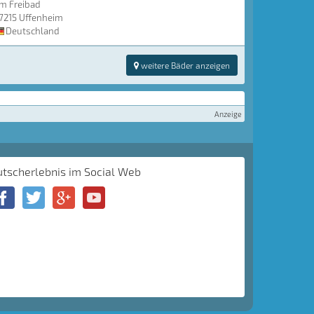
m Freibad
7215 Uffenheim
Deutschland
weitere Bäder anzeigen
Anzeige
utscherlebnis im Social Web