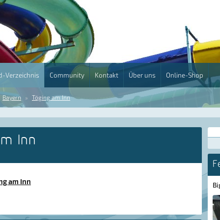
-Verzeichnis
Community
Kontakt
Über uns
Online-Shop
Bayern
Töging am Inn
am Inn
F
ng am Inn
Bi