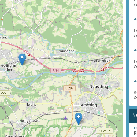
T
F
T
F
T
d
N
F
R