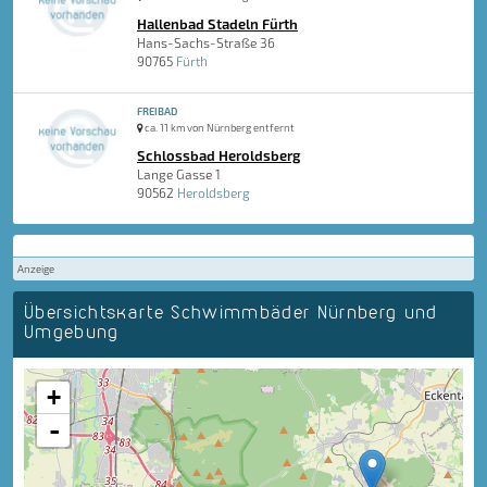
Hallenbad Stadeln Fürth
Hans-Sachs-Straße 36
90765
Fürth
FREIBAD
ca. 11 km von Nürnberg entfernt
Schlossbad Heroldsberg
Lange Gasse 1
90562
Heroldsberg
Anzeige
Übersichtskarte Schwimmbäder Nürnberg und
Umgebung
+
-