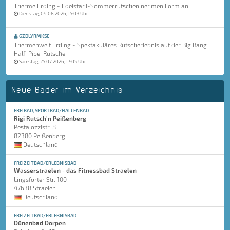
Therme Erding - Edelstahl-Sommerrutschen nehmen Form an
Dienstag, 04.08.2026, 15:03 Uhr
GZDLYRMKSE
Thermenwelt Erding - Spektakuläres Rutscherlebnis auf der Big Bang
Half-Pipe-Rutsche
Samstag, 25.07.2026, 17:05 Uhr
Neue Bäder im Verzeichnis
FREIBAD, SPORTBAD/HALLENBAD
Rigi Rutsch'n Peißenberg
Pestalozzistr. 8
82380 Peißenberg
Deutschland
FREIZEITBAD/ERLEBNISBAD
Wasserstraelen - das Fitnessbad Straelen
Lingsforter Str. 100
47638 Straelen
Deutschland
FREIZEITBAD/ERLEBNISBAD
Dünenbad Dörpen