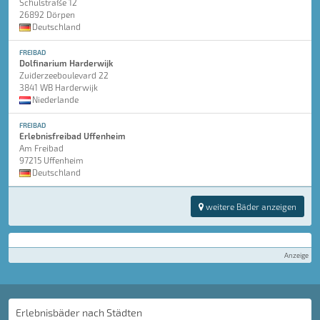
Schulstraße 12
26892 Dörpen
Deutschland
FREIBAD
Dolfinarium Harderwijk
Zuiderzeeboulevard 22
3841 WB Harderwijk
Niederlande
FREIBAD
Erlebnisfreibad Uffenheim
Am Freibad
97215 Uffenheim
Deutschland
weitere Bäder anzeigen
Anzeige
Erlebnisbäder nach Städten