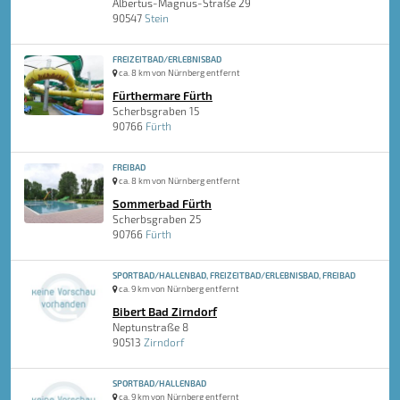
Albertus-Magnus-Straße 29
90547
Stein
FREIZEITBAD/ERLEBNISBAD
ca. 8 km von Nürnberg entfernt
Fürthermare Fürth
Scherbsgraben 15
90766
Fürth
FREIBAD
ca. 8 km von Nürnberg entfernt
Sommerbad Fürth
Scherbsgraben 25
90766
Fürth
SPORTBAD/HALLENBAD, FREIZEITBAD/ERLEBNISBAD, FREIBAD
ca. 9 km von Nürnberg entfernt
Bibert Bad Zirndorf
Neptunstraße 8
90513
Zirndorf
SPORTBAD/HALLENBAD
ca. 9 km von Nürnberg entfernt