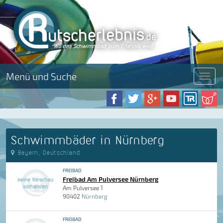
Menü und Suche
Menü
Schwimmbäder in Nürnberg
Bayern, Deutschland
FREIBAD
Freibad Am Pulversee Nürnberg
Am Pulversee 1
90402
Nürnberg
FREIBAD