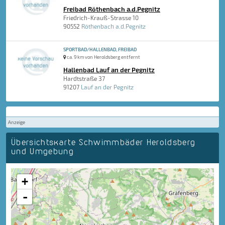
Freibad Röthenbach a.d.Pegnitz
Friedrich-Krauß-Strasse 10
90552
Röthenbach a.d.Pegnitz
SPORTBAD/HALLENBAD, FREIBAD
ca. 9 km von Heroldsberg entfernt
Hallenbad Lauf an der Pegnitz
Hardtstraße 37
91207
Lauf an der Pegnitz
Anzeige
Übersichtskarte Schwimmbäder Heroldsberg
und Umgebung
+
-