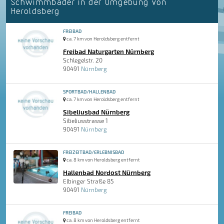
Schwimmbäder in der Umgebung von
Heroldsberg
FREIBAD
ca. 7 km von Heroldsberg entfernt
Freibad Naturgarten Nürnberg
Schlegelstr. 20
90491
Nürnberg
SPORTBAD/HALLENBAD
ca. 7 km von Heroldsberg entfernt
Sibeliusbad Nürnberg
Sibeliusstrasse 1
90491
Nürnberg
FREIZEITBAD/ERLEBNISBAD
ca. 8 km von Heroldsberg entfernt
Hallenbad Nordost Nürnberg
Elbinger Straße 85
90491
Nürnberg
FREIBAD
ca. 8 km von Heroldsberg entfernt