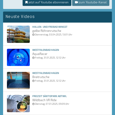
jetzt auf Youtube abonnieren
zum Youtube-Kanal
Neuste Videos
HALLEN- UND FREIBAD WINGST
gelbe Röhrenrutsche
Donnerstag, 03.04.2025, 13:01 Uhr
WESTFALENBAD HAGEN
AquaRacer
Freitag, 31.01.2025, 12:12 Uhr
WESTFALENBAD HAGEN
Breitrutsche
Freitag, 31.01.2025, 12:12 Uhr
FREIZEIT SÄNTISPARK ABTWIL
Wildbach VR Ride
Dienstag, 07.01.2025, 09:09 Uhr