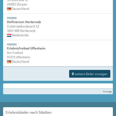
26892 Dörpen
Deutschland
FREIBAD
Dolfinarium Harderwijk
Zuiderzeeboulevard 22
3841 WB Harderwijk
Niederlande
FREIBAD
Erlebnisfreibad Uffenheim
Am Freibad
97215 Uffenheim
Deutschland
weitere Bäder anzeigen
Anzeige
Erlebnisbäder nach Städten