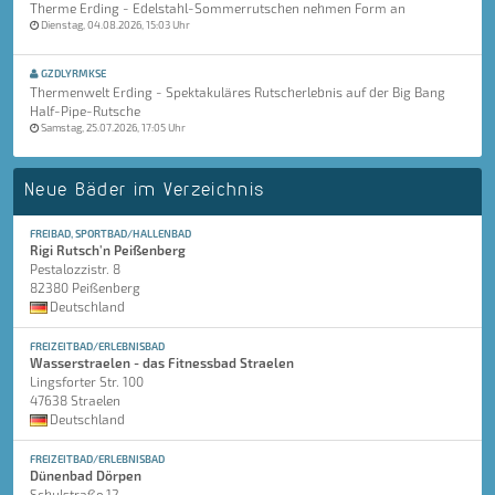
Therme Erding - Edelstahl-Sommerrutschen nehmen Form an
Dienstag, 04.08.2026, 15:03 Uhr
GZDLYRMKSE
Thermenwelt Erding - Spektakuläres Rutscherlebnis auf der Big Bang
Half-Pipe-Rutsche
Samstag, 25.07.2026, 17:05 Uhr
Neue Bäder im Verzeichnis
FREIBAD, SPORTBAD/HALLENBAD
Rigi Rutsch'n Peißenberg
Pestalozzistr. 8
82380 Peißenberg
Deutschland
FREIZEITBAD/ERLEBNISBAD
Wasserstraelen - das Fitnessbad Straelen
Lingsforter Str. 100
47638 Straelen
Deutschland
FREIZEITBAD/ERLEBNISBAD
Dünenbad Dörpen
Schulstraße 12