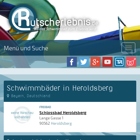
Menü und Suche
Menü
Schwimmbäder in Heroldsberg
Bayern, Deutschland
FREIBAD
Schlossbad Heroldsberg
Lange Gasse 1
90562
Heroldsberg