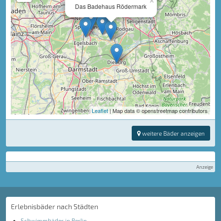
×
Das Badehaus Rödermark
Leaflet
| Map data © openstreetmap contributors
weitere Bäder anzeigen
Anzeige
Erlebnisbäder nach Städten
Schwimmbäder in Berlin