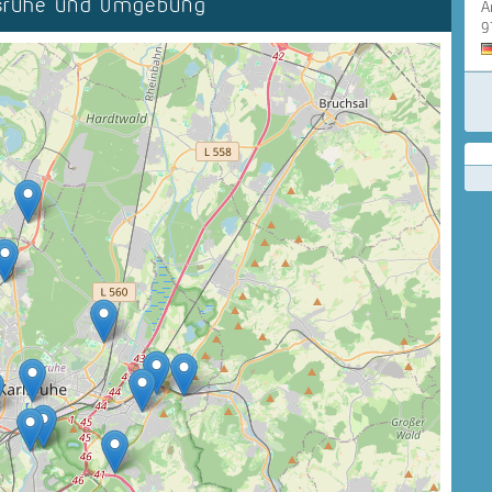
lsruhe und Umgebung
A
9