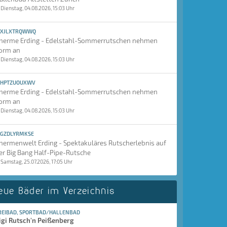
Dienstag, 04.08.2026, 15:03 Uhr
XJLXTRQWWQ
herme Erding - Edelstahl-Sommerrutschen nehmen
orm an
Dienstag, 04.08.2026, 15:03 Uhr
HPTZUOUXWV
herme Erding - Edelstahl-Sommerrutschen nehmen
orm an
Dienstag, 04.08.2026, 15:03 Uhr
GZDLYRMKSE
hermenwelt Erding - Spektakuläres Rutscherlebnis auf
er Big Bang Half-Pipe-Rutsche
Samstag, 25.07.2026, 17:05 Uhr
eue Bäder im Verzeichnis
REIBAD, SPORTBAD/HALLENBAD
igi Rutsch'n Peißenberg