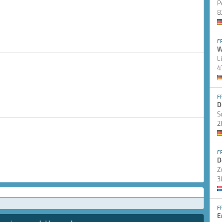
P
8
F
W
L
4
F
D
S
2
F
D
Z
3
F
E