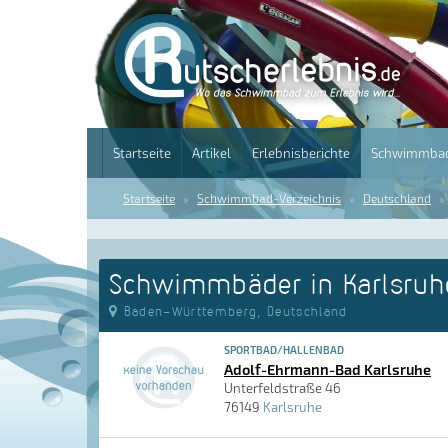
Startseite
Artikel
Erlebnisberichte
Schwimmbad
Startseite
Schwimmbad-Verzeichnis
Deutschland
Schwimmbäder in Karlsruh
Baden-Württemberg, Deutschland
SPORTBAD/HALLENBAD
Adolf-Ehrmann-Bad Karlsruhe
Unterfeldstraße 46
76149
Karlsruhe