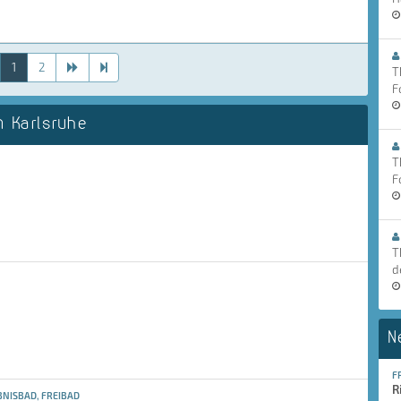
1
2
T
F
 Karlsruhe
T
F
T
d
N
F
R
NISBAD, FREIBAD