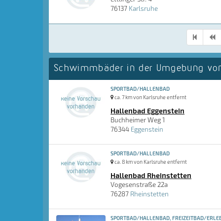
76137
Karlsruhe
Schwimmbäder in der Umgebung von
SPORTBAD/HALLENBAD
ca. 7 km von Karlsruhe entfernt
Hallenbad Eggenstein
Buchheimer Weg 1
76344
Eggenstein
SPORTBAD/HALLENBAD
ca. 8 km von Karlsruhe entfernt
Hallenbad Rheinstetten
Vogesenstraße 22a
76287
Rheinstetten
SPORTBAD/HALLENBAD, FREIZEITBAD/ERLEB