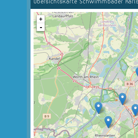
Übersichtskarte Schwimmbäder Kar
+
-