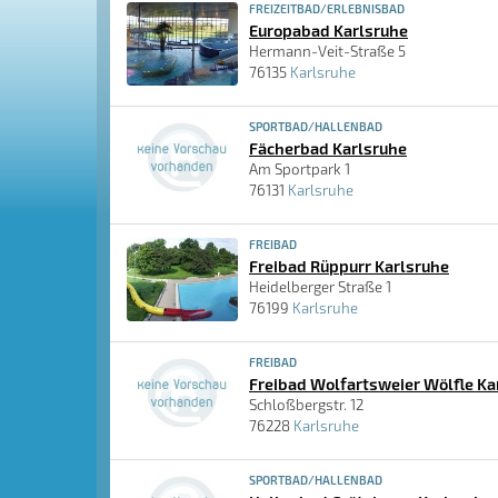
FREIZEITBAD/ERLEBNISBAD
Europabad Karlsruhe
Hermann-Veit-Straße 5
76135
Karlsruhe
SPORTBAD/HALLENBAD
Fächerbad Karlsruhe
Am Sportpark 1
76131
Karlsruhe
FREIBAD
Freibad Rüppurr Karlsruhe
Heidelberger Straße 1
76199
Karlsruhe
FREIBAD
Freibad Wolfartsweier Wölfle Ka
Schloßbergstr. 12
76228
Karlsruhe
SPORTBAD/HALLENBAD