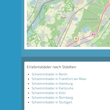
Erlebnisbäder nach Städten
Schwimmbäder in Berlin
Schwimmbäder in Frankfurt am Main
Schwimmbäder in Hamburg
Schwimmbäder in Karlsruhe
Schwimmbäder in Köln
Schwimmbäder in Nürnberg
Schwimmbäder in Stuttgart