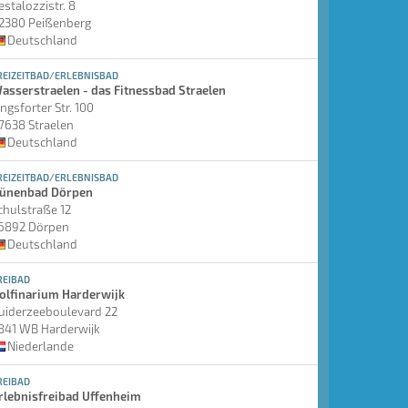
estalozzistr. 8
2380 Peißenberg
Deutschland
REIZEITBAD/ERLEBNISBAD
asserstraelen - das Fitnessbad Straelen
ingsforter Str. 100
7638 Straelen
Deutschland
REIZEITBAD/ERLEBNISBAD
ünenbad Dörpen
chulstraße 12
6892 Dörpen
Deutschland
REIBAD
olfinarium Harderwijk
uiderzeeboulevard 22
841 WB Harderwijk
Niederlande
REIBAD
rlebnisfreibad Uffenheim