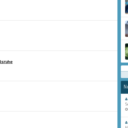
lsruhe
N
S
H