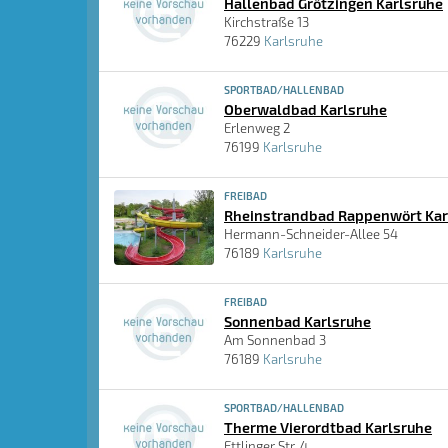
Hallenbad Grötzingen Karlsruhe
Kirchstraße 13
76229
Karlsruhe
SPORTBAD/HALLENBAD
Oberwaldbad Karlsruhe
Erlenweg 2
76199
Karlsruhe
FREIBAD
Rheinstrandbad Rappenwört Kar
Hermann-Schneider-Allee 54
76189
Karlsruhe
FREIBAD
Sonnenbad Karlsruhe
Am Sonnenbad 3
76189
Karlsruhe
SPORTBAD/HALLENBAD
Therme Vierordtbad Karlsruhe
Ettlinger Str. 4