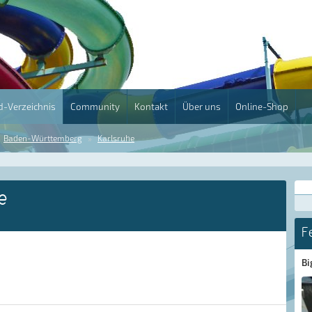
-Verzeichnis
Community
Kontakt
Über uns
Online-Shop
Baden-Württemberg
Karlsruhe
e
F
Bi