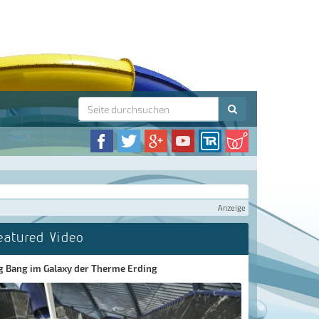
Anzeige
eatured Video
g Bang im Galaxy der Therme Erding