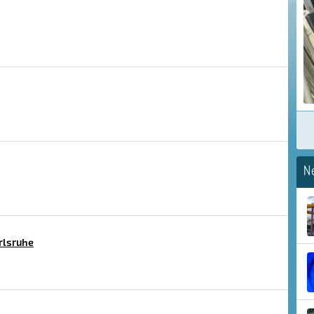
N
rlsruhe