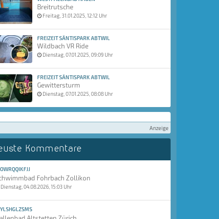
Breitrutsche
Freitag, 31.01.2025, 12:12 Uhr
FREIZEIT SÄNTISPARK ABTWIL
Wildbach VR Ride
Dienstag, 07.01.2025, 09:09 Uhr
FREIZEIT SÄNTISPARK ABTWIL
Gewittersturm
Dienstag, 07.01.2025, 08:08 Uhr
Anzeige
euste Kommentare
OWRQQIKFJJ
chwimmbad Fohrbach Zollikon
Dienstag, 04.08.2026, 15:03 Uhr
YLSHGLZSMS
allenbad Altstetten Zürich