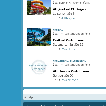
ca. 8 km von Karlsruhe entfernt
Albgaubad Ettlingen
Luisenstraße 14
76275
Ettlingen
FREIBAD
ca. 11 km von Karlsruhe entfernt
Freibad Waldbronn
Stuttgarter Straße 95
76337
Waldbronn
FREIZEITBAD/ERLEBNISBAD
ca. 11 km von Karlsruhe entfernt
Albtherme Waldbronn
Bergstraße 30
76337
Waldbronn
Anzeige