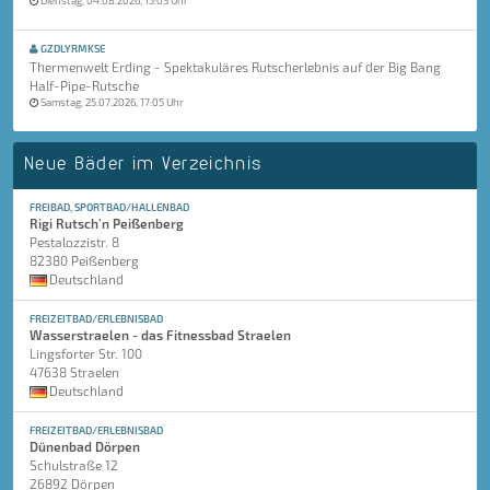
Dienstag, 04.08.2026, 15:03 Uhr
GZDLYRMKSE
Thermenwelt Erding - Spektakuläres Rutscherlebnis auf der Big Bang
Half-Pipe-Rutsche
Samstag, 25.07.2026, 17:05 Uhr
Neue Bäder im Verzeichnis
FREIBAD, SPORTBAD/HALLENBAD
Rigi Rutsch'n Peißenberg
Pestalozzistr. 8
82380 Peißenberg
Deutschland
FREIZEITBAD/ERLEBNISBAD
Wasserstraelen - das Fitnessbad Straelen
Lingsforter Str. 100
47638 Straelen
Deutschland
FREIZEITBAD/ERLEBNISBAD
Dünenbad Dörpen
Schulstraße 12
26892 Dörpen