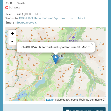
7500 St. Moritz
Schweiz
Telefon: +41 (0)81 836 61 00
Webseite:
OVAVERVA Hallenbad und Sportzentrum St. Moritz
Email:
info@ovaverva.ch
+
-
×
OVAVERVA Hallenbad und Sportzentrum St. Moritz
Leaflet
| Map data © openstreetmap contributors
zum Verzeichnis-Eintrag