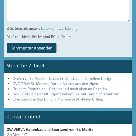
Bitte beachte unsere
Datenschutzerklärung
Mit * markierte Felder sind Pflichtfelder
Kommentar absenden
Ähnliche Artikel
OvaVerva St. Moritz - Neues Erlebnisbad in stilvollem Design
OVAVERVA St. Moritz - Onride-Videos aus den Alpen
Bellavita Pontresina - Erlebnisbad hoch oben im Engadin
Sea Land Halberstadt - Spaßbad am Freizeit- und Sportzentrum
Eine Stunde in den Dünen-Thermen in St.-Peter-Ording
Schwimmbad
OVAVERVA Hallenbad und Sportzentrum St. Moritz
Via Mezdi 17