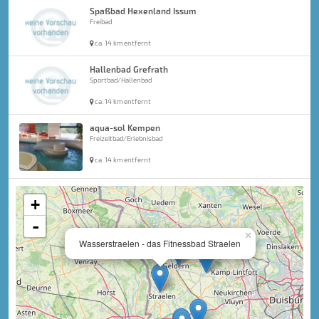
Spaßbad Hexenland Issum
Freibad
ca. 14 km entfernt
Hallenbad Grefrath
Sportbad/Hallenbad
ca. 14 km entfernt
aqua-sol Kempen
Freizeitbad/Erlebnisbad
ca. 14 km entfernt
+
-
×
Wasserstraelen - das Fitnessbad Straelen