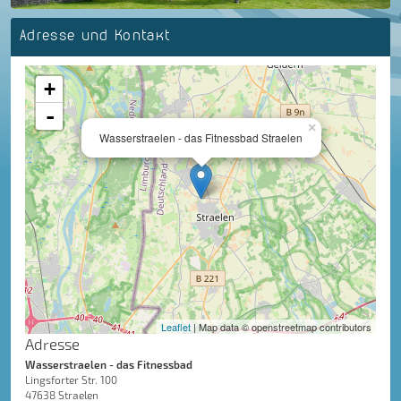
Adresse und Kontakt
+
-
×
Wasserstraelen - das Fitnessbad Straelen
Leaflet
| Map data © openstreetmap contributors
Adresse
Wasserstraelen - das Fitnessbad
Lingsforter Str. 100
47638 Straelen