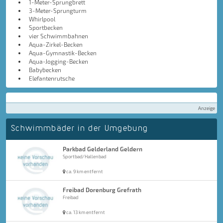
1-Meter-Sprungbrett
3-Meter-Sprungturm
Whirlpool
Sportbecken
vier Schwimmbahnen
Aqua-Zirkel-Becken
Aqua-Gymnastik-Becken
Aqua-Jogging-Becken
Babybecken
Elefantenrutsche
Anzeige
Schwimmbäder in der Umgebung
Parkbad Gelderland Geldern
Sportbad/Hallenbad
ca. 9 km entfernt
Freibad Dorenburg Grefrath
Freibad
ca. 13 km entfernt