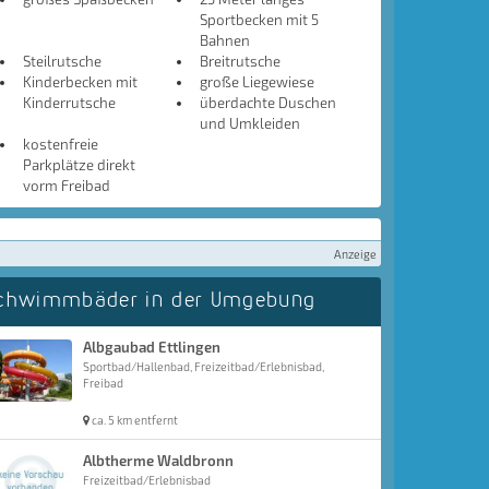
Sportbecken mit 5
Bahnen
Steilrutsche
Breitrutsche
Kinderbecken mit
große Liegewiese
Kinderrutsche
überdachte Duschen
und Umkleiden
kostenfreie
Parkplätze direkt
vorm Freibad
Anzeige
chwimmbäder in der Umgebung
Albgaubad Ettlingen
Sportbad/Hallenbad, Freizeitbad/Erlebnisbad,
Freibad
ca. 5 km entfernt
Albtherme Waldbronn
Freizeitbad/Erlebnisbad