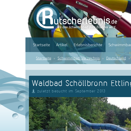
Startseite
Artikel
Erlebnisberichte
Schwimmbad
Startseite
Schwimmbad-Verzeichnis
Deutschland
Waldbad Schöllbronn Ettli
zuletzt besucht im September 2013