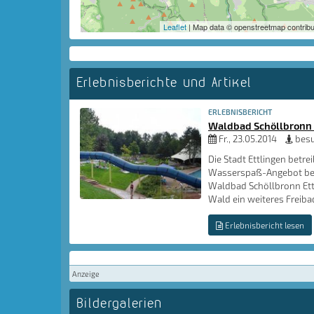
Leaflet
| Map data © openstreetmap contribu
Erlebnisberichte und Artikel
ERLEBNISBERICHT
Waldbad Schöllbronn 
Fr., 23.05.2014
besu
Die Stadt Ettlingen betr
Wasserspaß-Angebot bes
Waldbad Schöllbronn Ettl
Wald ein weiteres Freibad
Erlebnisbericht lesen
Anzeige
Bildergalerien