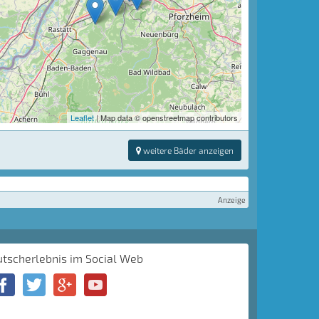
Leaflet
| Map data © openstreetmap contributors
weitere Bäder anzeigen
Anzeige
utscherlebnis im Social Web