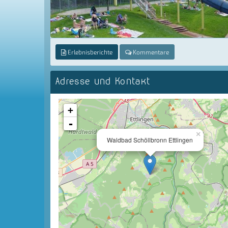
Erlebnisberichte
Kommentare
Adresse und Kontakt
+
-
×
Waldbad Schöllbronn Ettlingen