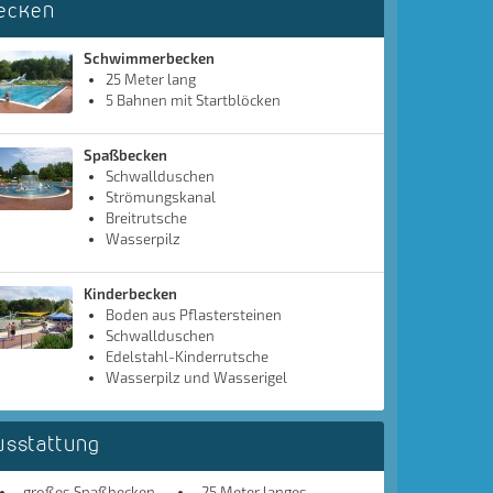
ecken
Schwimmerbecken
25 Meter lang
5 Bahnen mit Startblöcken
Spaßbecken
Schwallduschen
Strömungskanal
Breitrutsche
Wasserpilz
Kinderbecken
Boden aus Pflastersteinen
Schwallduschen
Edelstahl-Kinderrutsche
Wasserpilz und Wasserigel
usstattung
großes Spaßbecken
25 Meter langes