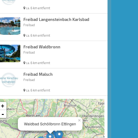
ca. 6 km entfernt
Freibad Langensteinbach Karlsbad
Freibad
ca. 6 km entfernt
Freibad Waldbronn
Freibad
ca. 6 km entfernt
Freibad Malsch
Freibad
ca. 6 km entfernt
+
-
×
Waldbad Schöllbronn Ettlingen