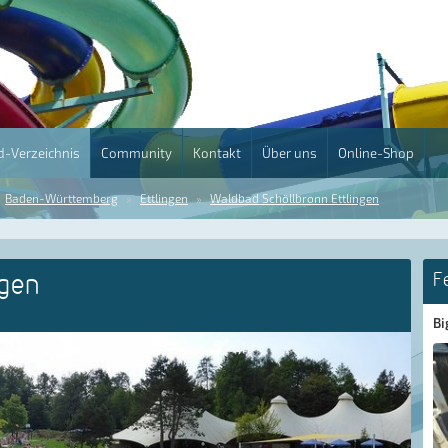
-Verzeichnis
Community
Kontakt
Über uns
Online-Shop
Baden-Württemberg
Ettlingen
Waldbad Schöllbronn Ettlingen
ngen
F
Bi