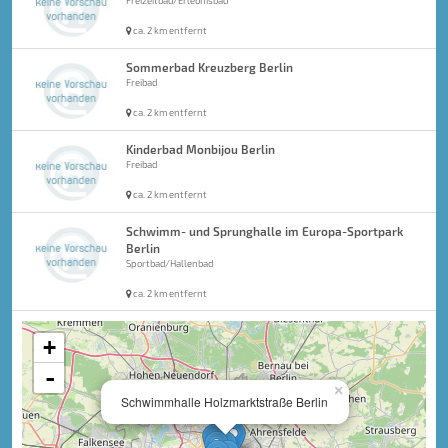
Freizeitbad/Erlebnisbad
ca. 2 km entfernt
Sommerbad Kreuzberg Berlin
Freibad
ca. 2 km entfernt
Kinderbad Monbijou Berlin
Freibad
ca. 2 km entfernt
Schwimm- und Sprunghalle im Europa-Sportpark
Berlin
Sportbad/Hallenbad
ca. 2 km entfernt
+
-
×
Schwimmhalle Holzmarktstraße Berlin