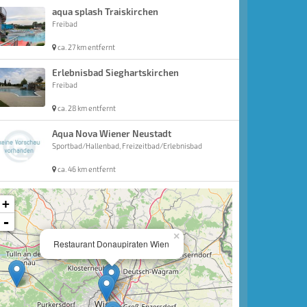
aqua splash Traiskirchen
Freibad
ca. 27 km entfernt
Erlebnisbad Sieghartskirchen
Freibad
ca. 28 km entfernt
Aqua Nova Wiener Neustadt
Sportbad/Hallenbad, Freizeitbad/Erlebnisbad
ca. 46 km entfernt
+
-
×
Restaurant Donaupiraten Wien