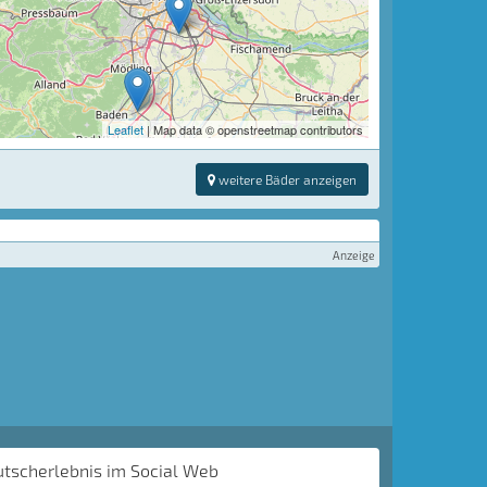
Leaflet
| Map data © openstreetmap contributors
weitere Bäder anzeigen
Anzeige
utscherlebnis im Social Web