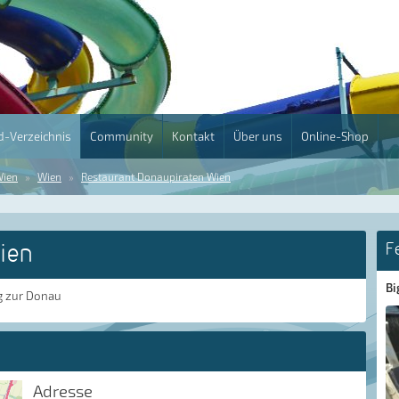
-Verzeichnis
Community
Kontakt
Über uns
Online-Shop
ien
Wien
Restaurant Donaupiraten Wien
ien
F
Bi
g zur Donau
Adresse