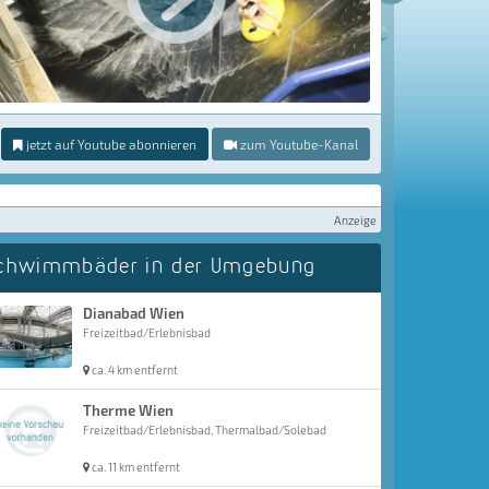
jetzt auf Youtube abonnieren
zum Youtube-Kanal
Anzeige
chwimmbäder in der Umgebung
Dianabad Wien
Freizeitbad/Erlebnisbad
ca. 4 km entfernt
Therme Wien
Freizeitbad/Erlebnisbad, Thermalbad/Solebad
ca. 11 km entfernt