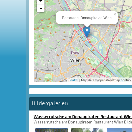
+
-
×
Restaurant Donaupiraten Wien
Leaflet
| Map data © openstreetmap contribu
Bildergalerien
Wasserrutsche am Donaupiraten Restaurant Wie
Wasserrutsche am Donaupiraten Restaurant Wien Bilde