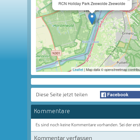
RCN Holiday Park Zeewolde Zeewolde
Leaflet
| Map data © openstreetmap contribu
Facebook
Diese Seite jetzt teilen
Kommentare
Es sind noch keine Kommentare vorhanden. Sei der ers
Kommentar verfassen