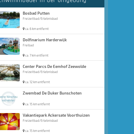
chwimmbäder in der Umgebung
Bosbad Putten
Freizeitbad/Erlebnisbad
ca. 6 km entfernt
Dolfinarium Harderwijk
Freibad
ca. 7 km entfernt
Center Parcs De Eemhof Zeewolde
Freizeitbad/Erlebnisbad
ca. 12 km entfernt
Zwembad De Duker Bunschoten
ca. 15 km entfernt
Vakantiepark Ackersate Voorthuizen
Freizeitbad/Erlebnisbad
ca. 15 km entfernt