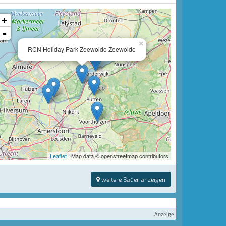
+
-
×
RCN Holiday Park Zeewolde Zeewolde
Leaflet
| Map data © openstreetmap contributors
weitere Bäder anzeigen
Anzeige