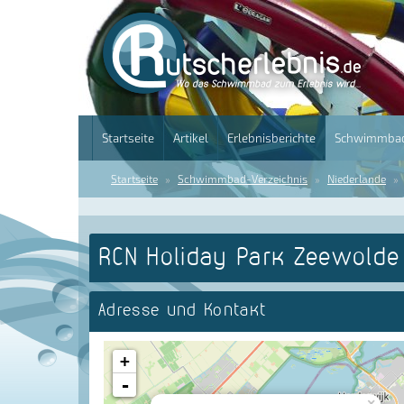
Startseite
Artikel
Erlebnisberichte
Schwimmbad
Startseite
Schwimmbad-Verzeichnis
Niederlande
RCN Holiday Park Zeewold
Adresse und Kontakt
+
-
×