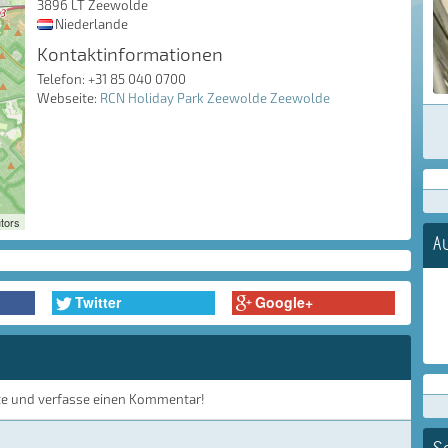
3896 LT Zeewolde
Niederlande
Kontaktinformationen
Telefon: +31 85 040 0700
Webseite:
RCN Holiday Park Zeewolde Zeewolde
tors
A
Twitter
Google+
te und verfasse einen Kommentar!