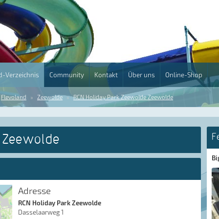
-Verzeichnis
Community
Kontakt
Über uns
Online-Shop
Flevoland
Zeewolde
RCN Holiday Park Zeewolde Zeewolde
e Zeewolde
F
Bi
Adresse
RCN Holiday Park Zeewolde
Dasselaarweg 1