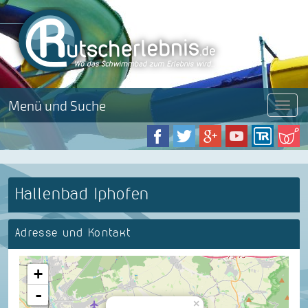
Menü und Suche
Menü
Hallenbad Iphofen
Adresse und Kontakt
+
-
×