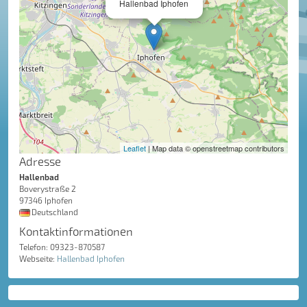
Hallenbad Iphofen
Leaflet
| Map data © openstreetmap contributors
Adresse
Hallenbad
Boverystraße 2
97346 Iphofen
Deutschland
Kontaktinformationen
Telefon: 09323-870587
Webseite:
Hallenbad Iphofen