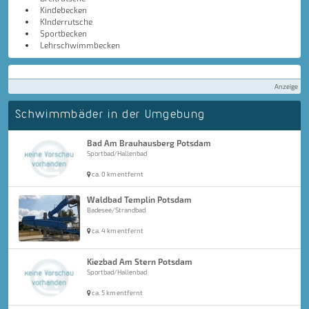
Kindebecken
KInderrutsche
Sportbecken
Lehrschwimmbecken
Anzeige
Schwimmbäder in der Umgebung
Bad Am Brauhausberg Potsdam
Sportbad/Hallenbad
ca. 0 km entfernt
Waldbad Templin Potsdam
Badesee/Strandbad
ca. 4 km entfernt
Kiezbad Am Stern Potsdam
Sportbad/Hallenbad
ca. 5 km entfernt