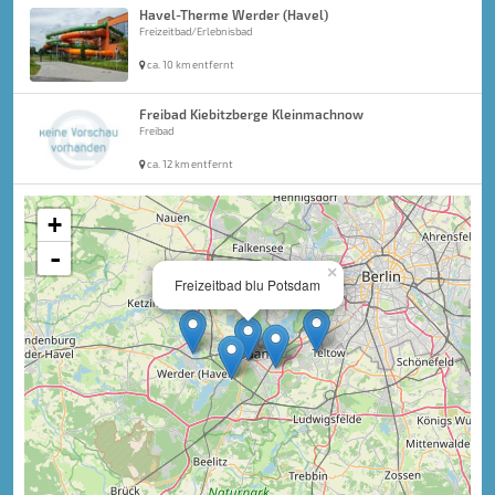
Havel-Therme Werder (Havel)
Freizeitbad/Erlebnisbad
ca. 10 km entfernt
Freibad Kiebitzberge Kleinmachnow
Freibad
ca. 12 km entfernt
+
-
×
Freizeitbad blu Potsdam