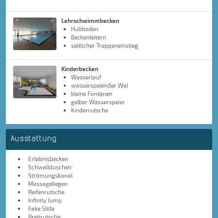
Lehrschwimmbecken
Hubboden
Beckenleitern
seitlicher Treppeneinstieg
Kinderbecken
Wasserlauf
wasserspeiender Wal
kleine Fontänen
gelber Wasserspeier
Kinderrutsche
Ausstattung
Erlebnisbecken
Schwallduschen
Strömungskanal
Massageliegen
Reifenrutsche
Infinity Jump
Fake Slide
Breitrutsche