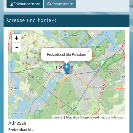
Erlebnisberichte
Kommentare
Adresse und Kontakt
+
-
×
Freizeitbad blu Potsdam
Leaflet
| Map data © openstreetmap contributors
Adresse
Freizeitbad blu