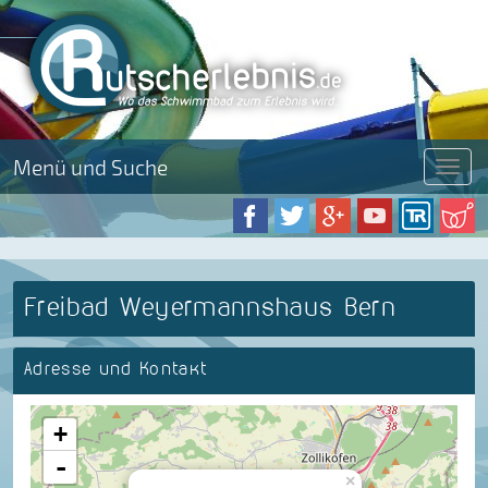
Menü und Suche
Menü
Freibad Weyermannshaus Bern
Adresse und Kontakt
+
-
×