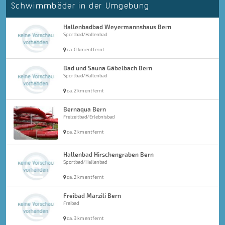
Schwimmbäder in der Umgebung
Hallenbadbad Weyermannshaus Bern
Sportbad/Hallenbad
ca. 0 km entfernt
Bad und Sauna Gäbelbach Bern
Sportbad/Hallenbad
ca. 2 km entfernt
Bernaqua Bern
Freizeitbad/Erlebnisbad
ca. 2 km entfernt
Hallenbad Hirschengraben Bern
Sportbad/Hallenbad
ca. 2 km entfernt
Freibad Marzili Bern
Freibad
ca. 3 km entfernt