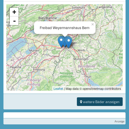
+
-
×
Freibad Weyermannshaus Bern
Leaflet
| Map data © openstreetmap contributors
weitere Bäder anzeigen
Anzeige