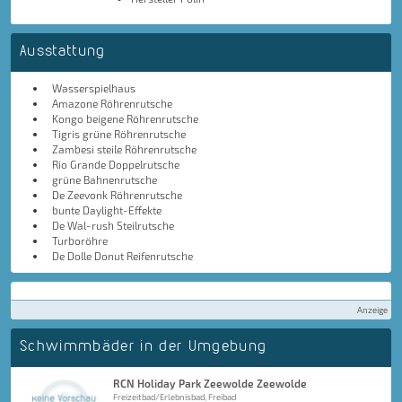
Ausstattung
Wasserspielhaus
Amazone Röhrenrutsche
Kongo beigene Röhrenrutsche
Tigris grüne Röhrenrutsche
Zambesi steile Röhrenrutsche
Rio Grande Doppelrutsche
grüne Bahnenrutsche
De Zeevonk Röhrenrutsche
bunte Daylight-Effekte
De Wal-rush Steilrutsche
Turboröhre
De Dolle Donut Reifenrutsche
Anzeige
Schwimmbäder in der Umgebung
RCN Holiday Park Zeewolde Zeewolde
Freizeitbad/Erlebnisbad, Freibad