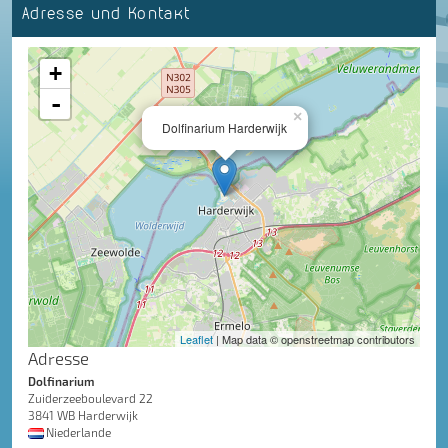
Adresse und Kontakt
+
-
×
Dolfinarium Harderwijk
Leaflet
| Map data © openstreetmap contributors
Adresse
Dolfinarium
Zuiderzeeboulevard 22
3841 WB Harderwijk
Niederlande