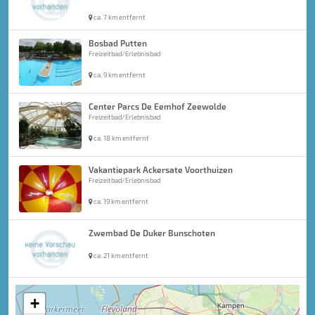
ca. 7 km entfernt
Bosbad Putten
Freizeitbad/Erlebnisbad
ca. 9 km entfernt
Center Parcs De Eemhof Zeewolde
Freizeitbad/Erlebnisbad
ca. 18 km entfernt
Vakantiepark Ackersate Voorthuizen
Freizeitbad/Erlebnisbad
ca. 19 km entfernt
Zwembad De Duker Bunschoten
ca. 21 km entfernt
+