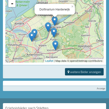
-
×
Dolfinarium Harderwijk
Leaflet
| Map data © openstreetmap contributors
weitere Bäder anzeigen
Anzeige
Erlebnisbäder nach Städten