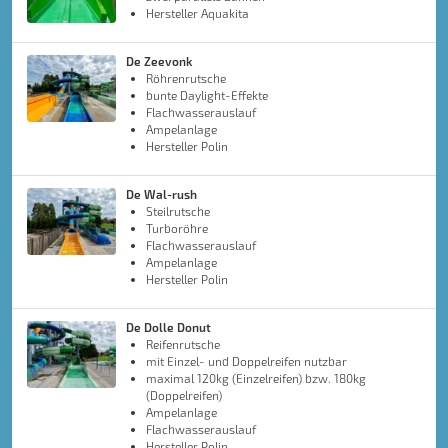
Hersteller Aquakita
De Zeevonk
Röhrenrutsche
bunte Daylight-Effekte
Flachwasserauslauf
Ampelanlage
Hersteller Polin
De Wal-rush
Steilrutsche
Turboröhre
Flachwasserauslauf
Ampelanlage
Hersteller Polin
De Dolle Donut
Reifenrutsche
mit Einzel- und Doppelreifen nutzbar
maximal 120kg (Einzelreifen) bzw. 180kg
(Doppelreifen)
Ampelanlage
Flachwasserauslauf
Hersteller Polin