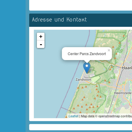
Adresse und Kontakt
+
-
×
Center Parcs Zandvoort
Leaflet
| Map data © openstreetmap contribu