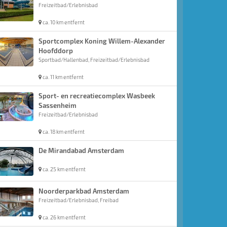
Freizeitbad/Erlebnisbad
ca. 10 km entfernt
Sportcomplex Koning Willem-Alexander
Hoofddorp
Sportbad/Hallenbad, Freizeitbad/Erlebnisbad
ca. 11 km entfernt
Sport- en recreatiecomplex Wasbeek
Sassenheim
Freizeitbad/Erlebnisbad
ca. 18 km entfernt
De Mirandabad Amsterdam
ca. 25 km entfernt
Noorderparkbad Amsterdam
Freizeitbad/Erlebnisbad, Freibad
ca. 26 km entfernt