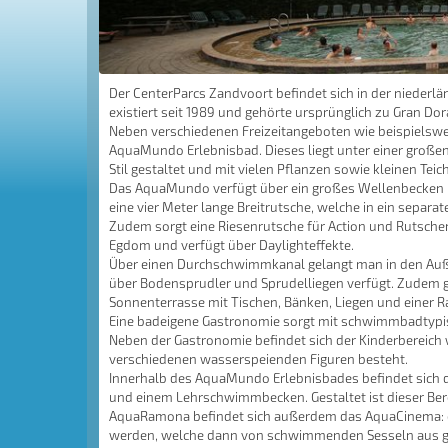
Der CenterParcs Zandvoort befindet sich in der niederl
existiert seit 1989 und gehörte ursprünglich zu Gran Do
Neben verschiedenen Freizeitangeboten wie beispielswei
AquaMundo Erlebnisbad. Dieses liegt unter einer großen 
Stil gestaltet und mit vielen Pflanzen sowie kleinen Teic
Das AquaMundo verfügt über ein großes Wellenbecken mi
eine vier Meter lange Breitrutsche, welche in ein separ
Zudem sorgt eine Riesenrutsche für Action und Rutschen
Egdom und verfügt über Daylighteffekte.
Über einen Durchschwimmkanal gelangt man in den Auß
über Bodensprudler und Sprudelliegen verfügt. Zudem g
Sonnenterrasse mit Tischen, Bänken, Liegen und einer 
Eine badeigene Gastronomie sorgt mit schwimmbadtypis
Neben der Gastronomie befindet sich der Kinderbereich
verschiedenen wasserspeienden Figuren besteht.
Innerhalb des AquaMundo Erlebnisbades befindet sich
und einem Lehrschwimmbecken. Gestaltet ist dieser Be
AquaRamona befindet sich außerdem das AquaCinema: ei
werden, welche dann von schwimmenden Sesseln aus 