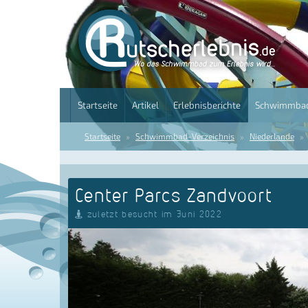
Startseite
Artikel
Erlebnisberichte
Schwimmbad
Startseite
Schwimmbad-Verzeichnis
Niederlande
Center Parcs Zandvoort
zuletzt besucht im Juni 2022