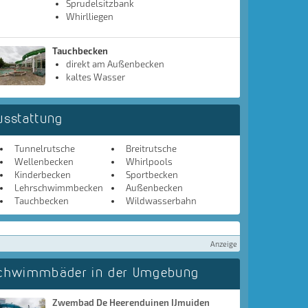
Sprudelsitzbank
Whirlliegen
Tauchbecken
direkt am Außenbecken
kaltes Wasser
usstattung
Tunnelrutsche
Breitrutsche
Wellenbecken
Whirlpools
Kinderbecken
Sportbecken
Lehrschwimmbecken
Außenbecken
Tauchbecken
Wildwasserbahn
Anzeige
chwimmbäder in der Umgebung
Zwembad De Heerenduinen IJmuiden