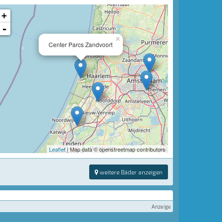
+
-
×
Center Parcs Zandvoort
Leaflet
| Map data © openstreetmap contributors
weitere Bäder anzeigen
Anzeige