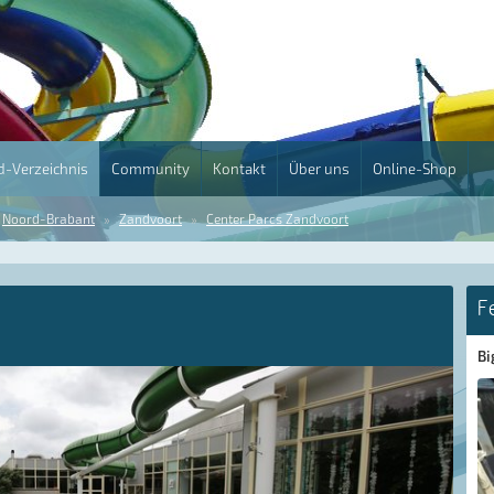
-Verzeichnis
Community
Kontakt
Über uns
Online-Shop
Noord-Brabant
Zandvoort
Center Parcs Zandvoort
F
Bi