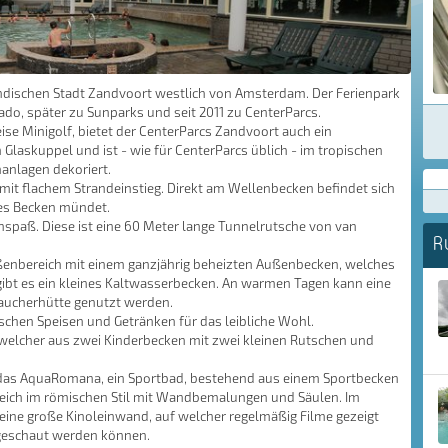
ändischen Stadt Zandvoort westlich von Amsterdam. Der Ferienpark
rado, später zu Sunparks und seit 2011 zu CenterParcs.
se Minigolf, bietet der CenterParcs Zandvoort auch ein
Glaskuppel und ist - wie für CenterParcs üblich - im tropischen
hanlagen dekoriert.
t flachem Strandeinstieg. Direkt am Wellenbecken befindet sich
ates Becken mündet.
spaß. Diese ist eine 60 Meter lange Tunnelrutsche von van
R
enbereich mit einem ganzjährig beheizten Außenbecken, welches
ibt es ein kleines Kaltwasserbecken. An warmen Tagen kann eine
Raucherhütte genutzt werden.
chen Speisen und Getränken für das leibliche Wohl.
 welcher aus zwei Kinderbecken mit zwei kleinen Rutschen und
 das AquaRomana, ein Sportbad, bestehend aus einem Sportbecken
reich im römischen Stil mit Wandbemalungen und Säulen. Im
ne große Kinoleinwand, auf welcher regelmäßig Filme gezeigt
geschaut werden können.