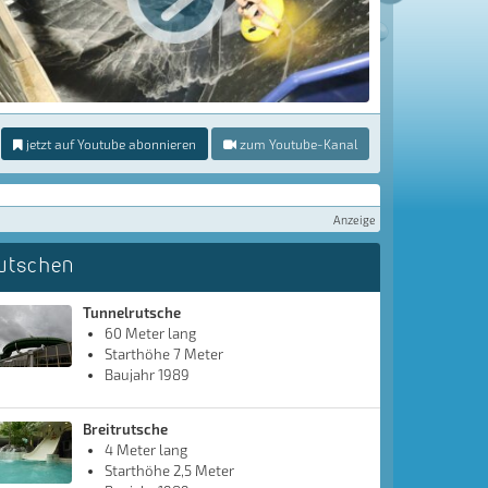
jetzt auf Youtube abonnieren
zum Youtube-Kanal
Anzeige
utschen
Tunnelrutsche
60 Meter lang
Starthöhe 7 Meter
Baujahr 1989
Breitrutsche
4 Meter lang
Starthöhe 2,5 Meter